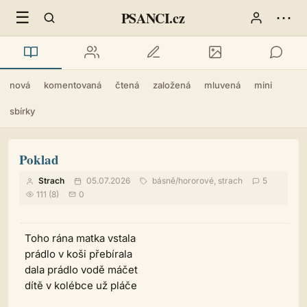
☰
⋯
PSANCI.cz
nová
komentovaná
čtená
založená
mluvená
mini
sbírky
Poklad
Strach
05.07.2026
básně
/
hororové, strach
5
111 (8)
0
Toho rána matka vstala
prádlo v koši přebírala
dala prádlo vodě máčet
dítě v kolébce už pláče