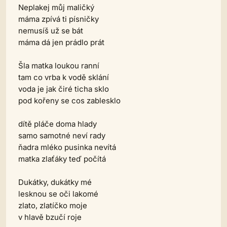
Neplakej můj maličký
máma zpívá ti písničky
nemusíš už se bát
máma dá jen prádlo prát
Šla matka loukou ranní
tam co vrba k vodě sklání
voda je jak čiré ticha sklo
pod kořeny se cos zablesklo
dítě pláče doma hlady
samo samotné neví rady
ňadra mléko pusinka nevítá
matka zlaťáky teď počítá
Dukátky, dukátky mé
lesknou se oči lakomé
zlato, zlatíčko moje
v hlavě bzučí roje