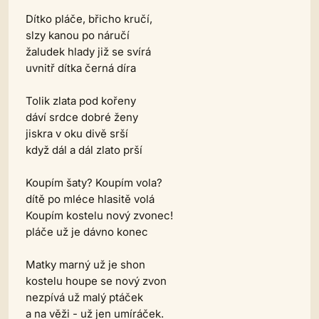
Dítko pláče, břicho kručí,
slzy kanou po náručí
žaludek hlady již se svírá
uvnitř dítka černá díra
Tolik zlata pod kořeny
dáví srdce dobré ženy
jiskra v oku divě srší
když dál a dál zlato prší
Koupím šaty? Koupím vola?
dítě po mléce hlasitě volá
Koupím kostelu nový zvonec!
pláče už je dávno konec
Matky marný už je shon
kostelu houpe se nový zvon
nezpívá už malý ptáček
a na věži - už jen umíráček.