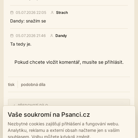
05.07.2026 22:05
Strach
Dandy: snažím se
05.07.2026 21:46
Dandy
Ta tedy je.
Pokud chcete vložit komentář, musíte se přihlásit.
tisk
podobná díla
← PŘEDCHOZÍ DÍLO
Divoženky
Vaše soukromí na Psanci.cz
Nezbytné cookies zajišťují přihlášení a fungování webu.
NÁSLEDUJÍCÍ DÍLO →
Analytiku, reklamu a externí obsah načteme jen s vaším
Věnec
souhlasem. Volbu můžete kdykoli změnit.