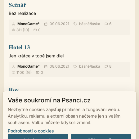
Scénář
Bez realizace
MonoGame°
09.06.2021
básně
/
láska
6
811 (10)
0
Hotel 13
Jen krátce v tobě jsem dlel
MonoGame°
08.06.2021
básně
/
láska
8
1100 (16)
0
Rov
Z mramoru nebesa
Vaše soukromí na Psanci.cz
MonoGame°
07.06.2021
básně
/
pro děti
4
Nezbytné cookies zajišťují přihlášení a fungování webu.
1088 (7)
0
Analytiku, reklamu a externí obsah načteme jen s vaším
souhlasem. Volbu můžete kdykoli změnit.
Podrobnosti o cookies