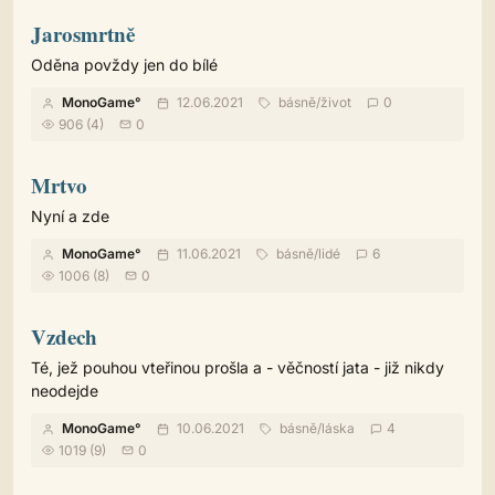
Jarosmrtně
Oděna povždy jen do bílé
MonoGame°
12.06.2021
básně
/
život
0
906 (4)
0
Mrtvo
Nyní a zde
MonoGame°
11.06.2021
básně
/
lidé
6
1006 (8)
0
Vzdech
Té, jež pouhou vteřinou prošla a - věčností jata - již nikdy
neodejde
MonoGame°
10.06.2021
básně
/
láska
4
1019 (9)
0