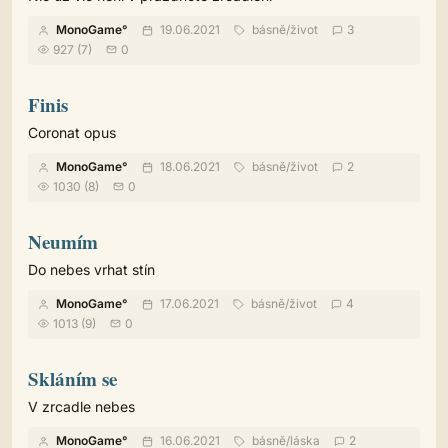
MonoGame°
19.06.2021
básně
/
život
3
927 (7)
0
Finis
Coronat opus
MonoGame°
18.06.2021
básně
/
život
2
1030 (8)
0
Neumím
Do nebes vrhat stín
MonoGame°
17.06.2021
básně
/
život
4
1013 (9)
0
Skláním se
V zrcadle nebes
MonoGame°
16.06.2021
básně
/
láska
2