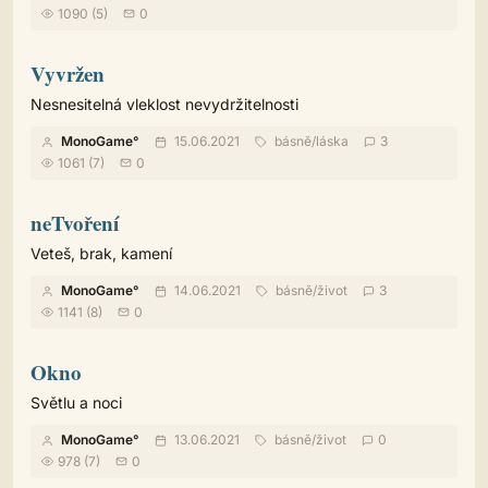
1090 (5)
0
Vyvržen
Nesnesitelná vleklost nevydržitelnosti
MonoGame°
15.06.2021
básně
/
láska
3
1061 (7)
0
neTvoření
Veteš, brak, kamení
MonoGame°
14.06.2021
básně
/
život
3
1141 (8)
0
Okno
Světlu a noci
MonoGame°
13.06.2021
básně
/
život
0
978 (7)
0