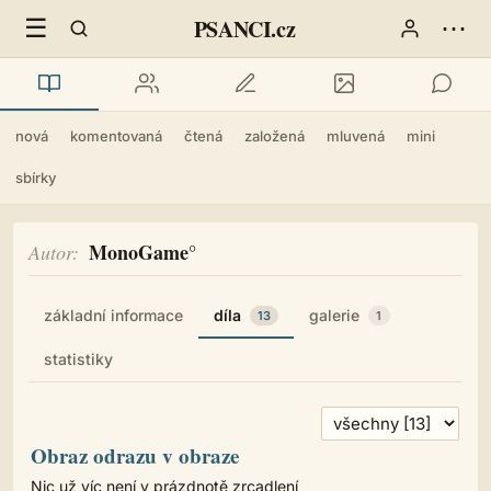
☰
⋯
PSANCI.cz
nová
komentovaná
čtená
založená
mluvená
mini
sbírky
MonoGame°
Autor
základní informace
díla
galerie
13
1
statistiky
Obraz odrazu v obraze
Nic už víc není v prázdnotě zrcadlení