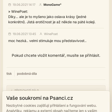
19.06.2021 14:17
MonoGame°
» WinePoet:
Díky... ale je to myšeno jako oslava krásy (jedné
konkrétní). Jistá erotičnost je až někde na páté koleji.
19.06.2021 13:45
WinePoet
moc hezká.. velmi stimuluje mou představivost..
Pokud chcete vložit komentář, musíte se přihlásit.
tisk
podobná díla
← PŘEDCHOZÍ DÍLO
Vyvržen
Vaše soukromí na Psanci.cz
Nezbytné cookies zajišťují přihlášení a fungování webu.
NÁSLEDUJÍCÍ DÍLO →
Analytiku, reklamu a externí obsah načteme jen s vaším