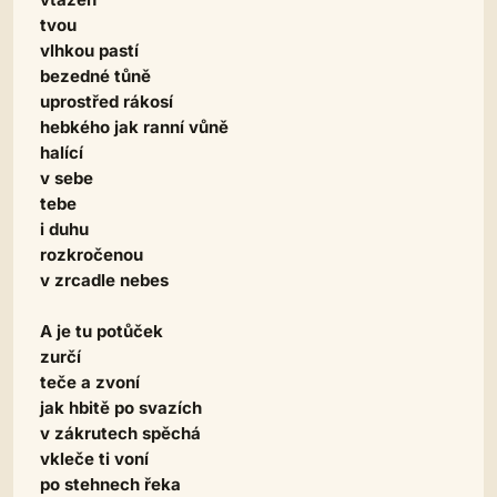
tvou
vlhkou pastí
bezedné tůně
uprostřed rákosí
hebkého jak ranní vůně
halící
v sebe
tebe
i duhu
rozkročenou
v zrcadle nebes
A je tu potůček
zurčí
teče a zvoní
jak hbitě po svazích
v zákrutech spěchá
vkleče ti voní
po stehnech řeka