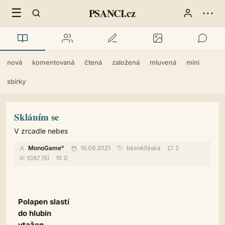
☰
⋯
PSANCI.cz
nová
komentovaná
čtená
založená
mluvená
mini
sbírky
Skláním se
V zrcadle nebes
MonoGame°
16.06.2021
básně
/
láska
2
1087 (5)
0
Polapen slastí
do hlubin
vtažen