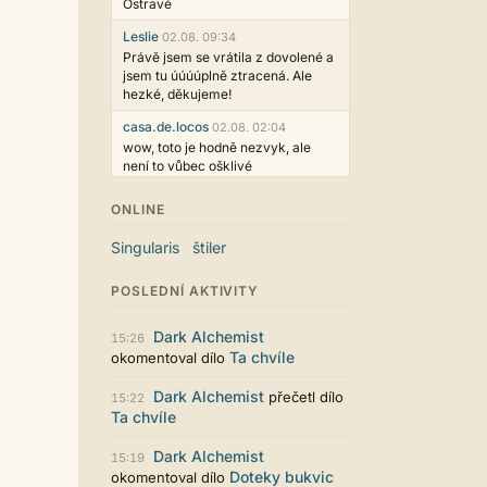
Ostravě
Leslie
02.08. 09:34
Právě jsem se vrátila z dovolené a
jsem tu úúúúplně ztracená. Ale
hezké, děkujeme!
casa.de.locos
02.08. 02:04
wow, toto je hodně nezvyk, ale
není to vůbec ošklivé
Jarda468
31.07. 12:50
ONLINE
Už i počet přečtení jde vidět,
reklama co zasahovala do chatu je
Singularis
štiler
myslím také už v pořádku,
perfektní práce :)
POSLEDNÍ AKTIVITY
Singularis
30.07. 06:19
Líbí se mi tmavá varianta nového
Dark Alchemist
15:26
vzhledu. Na některých místech
Ta chvíle
okomentoval dílo
jsou sice mezi prvky příliš velké
mezery, ale když mě to bude štvát,
Dark Alchemist
přečetl dílo
15:22
určitě to půjde upravit místním
Ta chvíle
stylem... Celkově je styl dobře
funkční a příjemný. Podvedl se.
Dark Alchemist
15:19
puero
29.07. 11:53
Doteky bukvic
okomentoval dílo