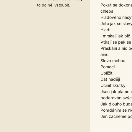
Pokut se dokona
to do něj vstoupit.
chleba.
Hladového nasytí
Jeto jak se slovy
Hladí
I mrskají jak bič.
Vtírají se pak s
Praskání a nic p
anic.
Slova mohou
Pomoci
Ubližit
Dát naději
Učinit skutky
Jsou jak plamen
podarován svýci
Jak dlouho bude 
Pohrdánim se n
Jen začneme po