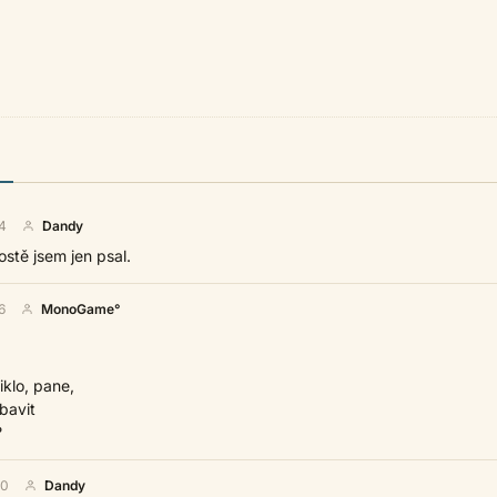
4
Dandy
ostě jsem jen psal.
6
MonoGame°
iklo, pane,
bavit
?
30
Dandy