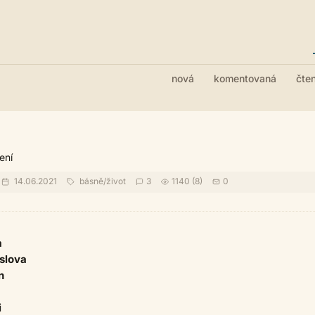
nová
komentovaná
čte
ení
14.06.2021
básně
/
život
3
1140 (8)
0
a
oslova
n
i