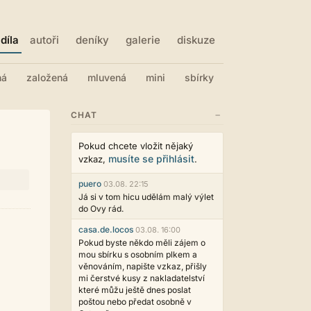
díla
autoři
deníky
galerie
diskuze
ná
založená
mluvená
mini
sbírky
−
CHAT
Pokud chcete vložit nějaký
musíte se přihlásit
vzkaz,
.
puero
03.08. 22:15
Já si v tom hicu udělám malý výlet
do Ovy rád.
casa.de.locos
03.08. 16:00
Pokud byste někdo měli zájem o
mou sbírku s osobním plkem a
věnováním, napište vzkaz, přišly
mi čerstvé kusy z nakladatelství
které můžu ještě dnes poslat
poštou nebo předat osobně v