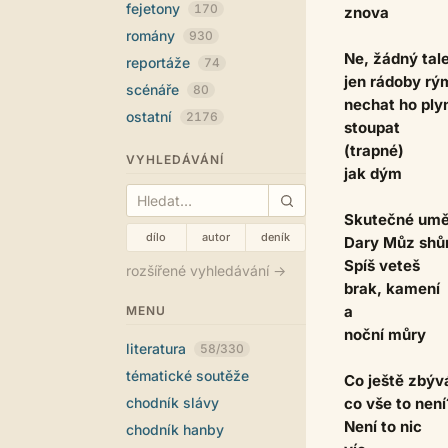
fejetony
170
znova
romány
930
Ne, žádný tal
reportáže
74
jen rádoby rý
scénáře
80
nechat ho ply
ostatní
2176
stoupat
(trapné)
VYHLEDÁVÁNÍ
jak dým
Skutečné umě
dílo
autor
deník
Dary Můz shů
Spíš veteš
rozšířené vyhledávání →
brak, kamení
a
MENU
noční můry
literatura
58/330
tématické soutěže
Co ještě zbýv
chodník slávy
co vše to není
Není to nic
chodník hanby