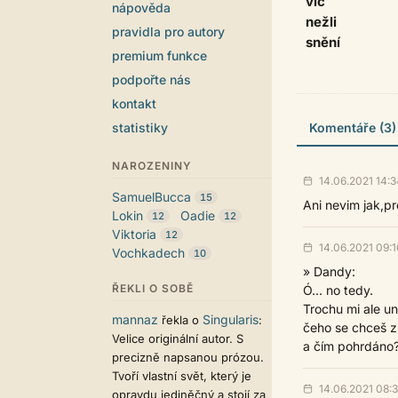
víc
nápověda
nežli
pravidla pro autory
snění
premium funkce
podpořte nás
kontakt
statistiky
Komentáře (3)
NAROZENINY
14.06.2021 14:3
SamuelBucca
15
Ani nevim jak,pr
Lokin
Oadie
12
12
Viktoria
12
14.06.2021 09:1
Vochkadech
10
» Dandy:
ŘEKLI O SOBĚ
Ó... no tedy.
Trochu mi ale un
mannaz
Singularis
řekla o
:
čeho se chceš z
Velice originální autor. S
a čím pohrdáno
precizně napsanou prózou.
Tvoří vlastní svět, který je
14.06.2021 08:
opravdu jediněčný a stojí za