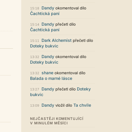
Zajímavý počin. Líbí se mi jak je to
graficky promyšlené.
Dandy
okomentoval dílo
15:18
Čachtická paní
Santiago Dibla
29.07. 11:01
Ahoj všem! Právě jsem publikoval
Dandy
přečetl dílo
15:14
svou druhou sbírku. Dostupná je ve
Čachtická paní
formátu pdf. Budu moc rád za
přečtení! Sbírka nese název Já v
Dark Alchemist
přečetl dílo
15:11
sobě, dostupná je například zde:
Doteky bukvic
https://www.palmknihy.cz/ekniha/j
a-v-sobe-428529 Santiago :)
Dandy
okomentoval dílo
13:32
Kristína Melegová
27.07. 21:01
Doteky bukvic
super práca, symbol toho, že to tu
ešte žije
shane
okomentoval dílo
13:32
Balada o marné lásce
Strach
26.07. 21:35
Pena pace Lukio,... bude to tvrdy
Dandy
Doteky
přečetl dílo
13:27
zvykani po tech x letech ale
bukvic
zvykneme sei
Terri42
26.07. 20:42
Dandy
Ta chvíle
vložil dílo
13:09
Na mobilu to vypadá super :-)
chvilku jsem si zvykala, ale je to
NEJČASTĚJI KOMENTUJÍCÍ
moc pěkné
V MINULÉM MĚSÍCI
LUKiO
26.07. 20:38