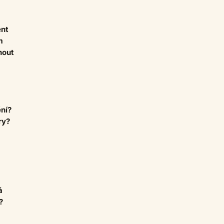
ent
m
nout
ní?
ry?
á
?