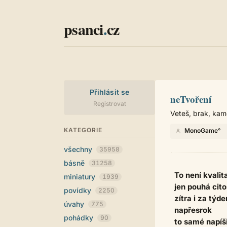
psanci
.
cz
Přihlásit se
neTvoření
Registrovat
Veteš, brak, kam
KATEGORIE
MonoGame°
všechny
35958
básně
31258
To není kvalit
miniatury
1939
jen pouhá cit
povídky
2250
zítra i za týde
úvahy
775
napřesrok
pohádky
90
to samé napíš