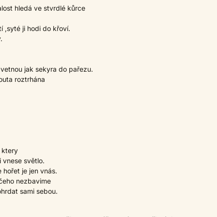
lost hledá ve stvrdlé kůrce
 ,syté ji hodi do křoví.
.
e vetnou jak sekyra do pařezu.
outa roztrhána
 ktery
 vnese světlo.
hořet je jen vnás.
ičeho nezbavime
hrdat sami sebou.