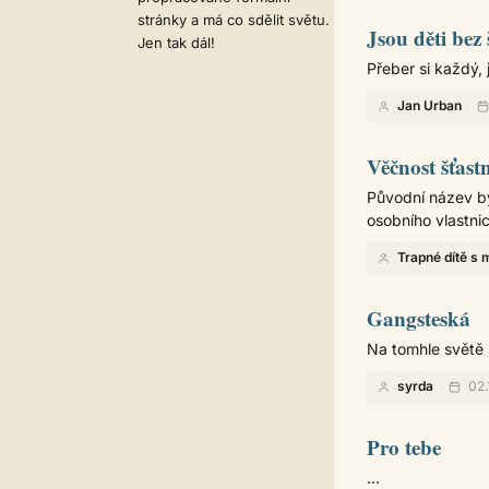
stránky a má co sdělit světu.
Jsou děti bez
Jen tak dál!
Přeber si každý,
Jan Urban
Věčnost šťast
Původní název by
osobního vlastnict
Trapné dítě s 
Gangsteská
Na tomhle světě se 
syrda
02.
Pro tebe
...