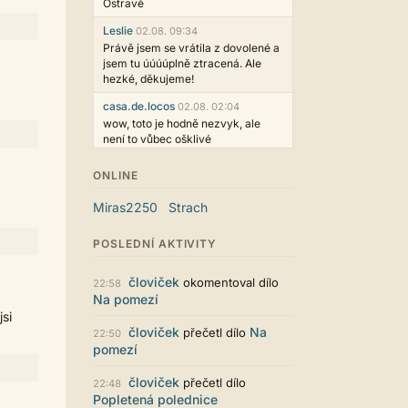
Ostravě
Leslie
02.08. 09:34
Právě jsem se vrátila z dovolené a
jsem tu úúúúplně ztracená. Ale
hezké, děkujeme!
casa.de.locos
02.08. 02:04
wow, toto je hodně nezvyk, ale
není to vůbec ošklivé
Jarda468
31.07. 12:50
ONLINE
Už i počet přečtení jde vidět,
reklama co zasahovala do chatu je
Miras2250
Strach
myslím také už v pořádku,
perfektní práce :)
POSLEDNÍ AKTIVITY
Singularis
30.07. 06:19
Líbí se mi tmavá varianta nového
človiček
okomentoval dílo
22:58
vzhledu. Na některých místech
Na pomezí
jsou sice mezi prvky příliš velké
jsi
mezery, ale když mě to bude štvát,
človiček
Na
přečetl dílo
22:50
určitě to půjde upravit místním
pomezí
stylem... Celkově je styl dobře
funkční a příjemný. Podvedl se.
človiček
přečetl dílo
22:48
puero
29.07. 11:53
Popletená polednice