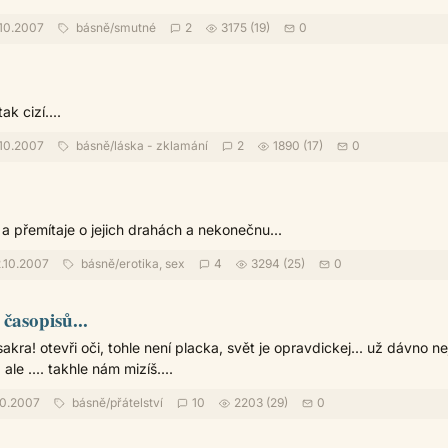
10.2007
básně
/
smutné
2
3175 (19)
0
ak cizí....
10.2007
básně
/
láska - zklamání
2
1890 (17)
0
a přemítaje o jejich drahách a nekonečnu...
.10.2007
básně
/
erotika, sex
4
3294 (25)
0
časopisů...
sakra! otevři oči, tohle není placka, svět je opravdickej... už dávno ne
le .... takhle nám mizíš....
10.2007
básně
/
přátelství
10
2203 (29)
0