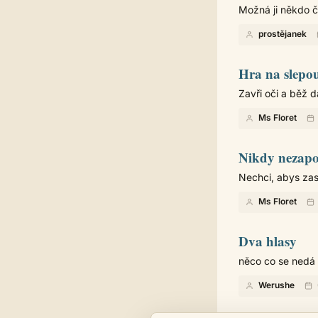
Možná ji někdo čet
prostějanek
Hra na slepo
Zavři oči a běž dá
Ms Floret
Nikdy nezap
Nechci, abys zas
Ms Floret
Dva hlasy
něco co se nedá č
Werushe