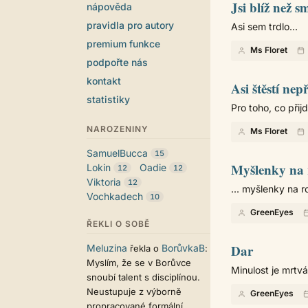
Jsi blíž než s
nápověda
pravidla pro autory
Asi sem trdlo...
premium funkce
Ms Floret
podpořte nás
kontakt
Asi štěstí ne
statistiky
Pro toho, co přijd
NAROZENINY
Ms Floret
SamuelBucca
15
Myšlenky na r
Lokin
Oadie
12
12
Viktoria
12
... myšlenky na ro
Vochkadech
10
GreenEyes
ŘEKLI O SOBĚ
Dar
Meluzina
BorůvkaB
řekla o
:
Myslím, že se v Borůvce
Minulost je mrtvá
snoubí talent s disciplínou.
Neustupuje z výborně
GreenEyes
propracované formální