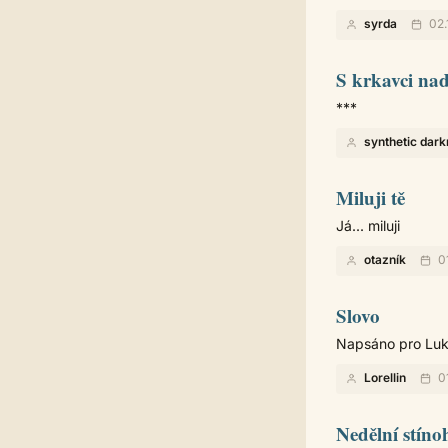
syrda
02.
S krkavci na
***
synthetic dar
Miluji tě
Já... miluji
otazník
01
Slovo
Napsáno pro Luka
Lorellin
01
Nedělní stíno