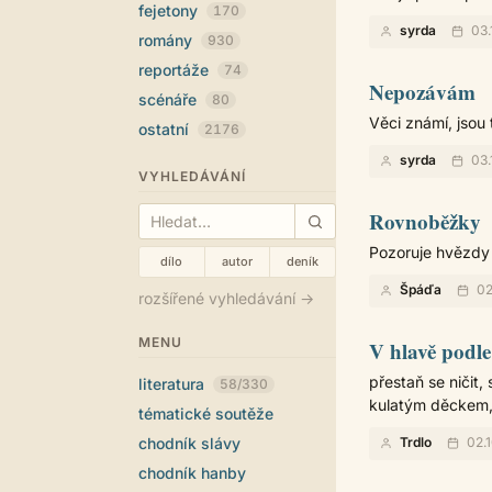
fejetony
170
syrda
03.
romány
930
reportáže
74
Nepozávám
scénáře
80
Věci známí, jsou t
ostatní
2176
syrda
03.
VYHLEDÁVÁNÍ
Rovnoběžky
Pozoruje hvězdy 
dílo
autor
deník
Špáďa
02
rozšířené vyhledávání →
MENU
V hlavě podle 
přestaň se ničit, 
literatura
58/330
kulatým děckem, a
tématické soutěže
chodník slávy
Trdlo
02.
chodník hanby