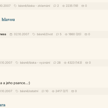
10.2007
básně
/
láska - zklamání
2
2235 (19)
0
d hlavou
kness
02.10.2007
básně
/
život
5
1860 (20)
0
.10.2007
básně
/
láska - vyznání
28
4323 (143)
0
 a jeho psance...:)
.10.2007
básně
/
ostatní
10
2417 (27)
0
hra