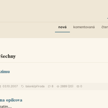
nová
komentovaná
čte
všechny
dzimu
03.10.2007
básně
/
příroda
8
2889 (20)
0
na opilcova
atím....