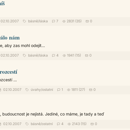
míš
02.10.2007
básně
/
láska
7
2831 (35)
0
přálo nám
e, aby zas mohl odejít...
02.10.2007
básně
/
láska
4
1941 (15)
0
ozcestí
zcestí ...
02.10.2007
úvahy
/
ostatní
1
1811 (27)
0
, budoucnost je nejistá. Jediné, co máme, je tady a teď
02.10.2007
básně
/
ostatní
4
2143 (15)
0