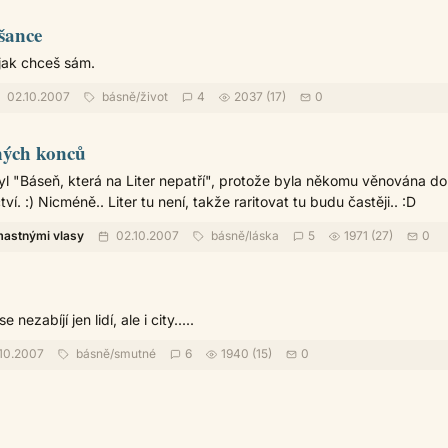
 šance
 jak chceš sám.
02.10.2007
básně
/
život
4
2037 (17)
0
ných konců
l "Báseň, která na Liter nepatří", protože byla někomu věnována do
ví. :) Nicméně.. Liter tu není, takže raritovat tu budu častěji.. :D
mastnými vlasy
02.10.2007
básně
/
láska
5
1971 (27)
0
nezabíjí jen lidí, ale i city.....
10.2007
básně
/
smutné
6
1940 (15)
0