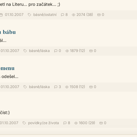
l na Literu... pro začátek... ;)
01.10.2007
básně
/
ostatní
8
2074 (38)
0
u bábu
l...
01.10.2007
básně
/
láska
0
1879 (12)
0
omenu
 odešel...
01.10.2007
básně
/
láska
3
1508 (12)
0
íst:)
01.10.2007
povídky
/
ze života
8
1600 (29)
0