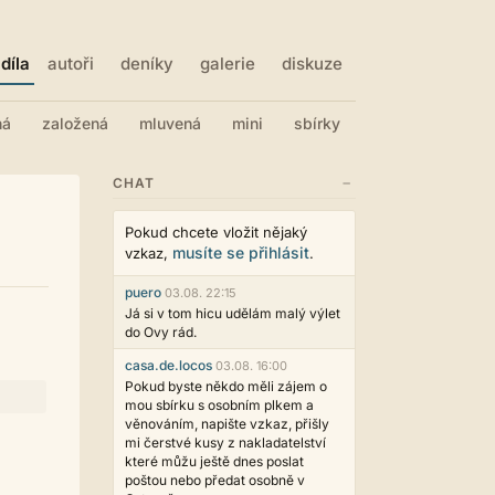
díla
autoři
deníky
galerie
diskuze
ná
založená
mluvená
mini
sbírky
−
CHAT
Pokud chcete vložit nějaký
musíte se přihlásit
vzkaz,
.
puero
03.08. 22:15
Já si v tom hicu udělám malý výlet
do Ovy rád.
casa.de.locos
03.08. 16:00
Pokud byste někdo měli zájem o
mou sbírku s osobním plkem a
věnováním, napište vzkaz, přišly
mi čerstvé kusy z nakladatelství
které můžu ještě dnes poslat
poštou nebo předat osobně v