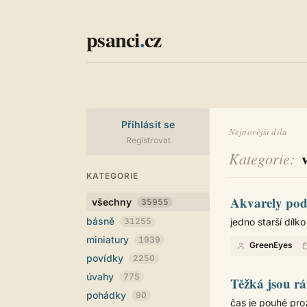
psanci
.
cz
Přihlásit se
Nejnovější díla
Registrovat
Kategorie
KATEGORIE
Akvarely po
všechny
35955
básně
31255
jedno starší dílko
miniatury
1939
GreenEyes
povídky
2250
úvahy
775
Těžká jsou rá
pohádky
90
čas je pouhé proz