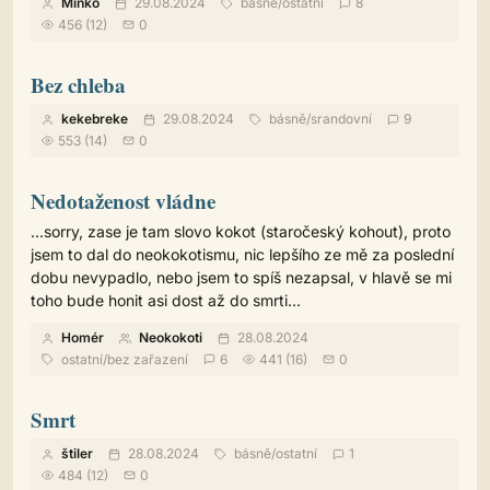
Miňko
29.08.2024
básně
/
ostatní
8
456 (12)
0
Bez chleba
kekebreke
29.08.2024
básně
/
srandovní
9
553 (14)
0
Nedotaženost vládne
...sorry, zase je tam slovo kokot (staročeský kohout), proto
jsem to dal do neokokotismu, nic lepšího ze mě za poslední
dobu nevypadlo, nebo jsem to spíš nezapsal, v hlavě se mi
toho bude honit asi dost až do smrti...
Homér
Neokokoti
28.08.2024
ostatní
/
bez zařazení
6
441 (16)
0
Smrt
štiler
28.08.2024
básně
/
ostatní
1
484 (12)
0