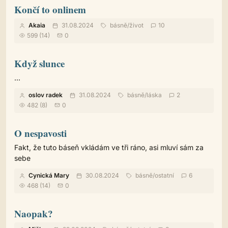
Končí to onlinem
Akaia
31.08.2024
básně
/
život
10
599 (14)
0
Když slunce
...
oslov radek
31.08.2024
básně
/
láska
2
482 (8)
0
O nespavosti
Fakt, že tuto báseň vkládám ve tři ráno, asi mluví sám za
sebe
Cynická Mary
30.08.2024
básně
/
ostatní
6
468 (14)
0
Naopak?