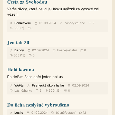
Cesta za Svobodou
Verše dívky, které osud její lásku uvěznil za vysoké zdi
vězení
Bonnieveru
02.09.2024
básně
/
smutné
2
500 (7)
0
Jen tak 30
Dandy
02.09.2024
básně
/
ostatní
8
605 (15)
0
Holá koruna
Po delším čase opět jeden pokus
Woÿta
Psanecká škola haiku
02.09.2024
básně
/
haiku
5
500 (13)
0
Do ticha neslyšně vybroušeno
Leslie
01.09.2024
básně
/
ostatní
12