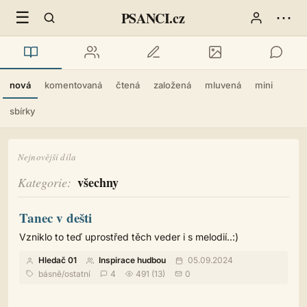
☰
⋯
PSANCI.cz
nová
komentovaná
čtená
založená
mluvená
mini
sbírky
Nejnovější díla
všechny
Kategorie
Tanec v dešti
Vzniklo to teď uprostřed těch veder i s melodií..:)
Hledač 01
Inspirace hudbou
05.09.2024
básně
/
ostatní
4
491 (13)
0