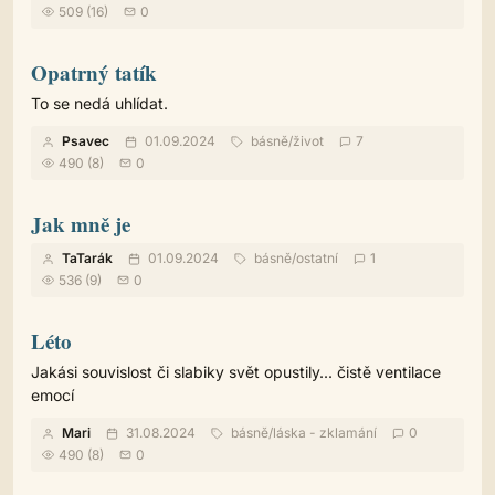
509 (16)
0
Opatrný tatík
To se nedá uhlídat.
Psavec
01.09.2024
básně
/
život
7
490 (8)
0
Jak mně je
TaTarák
01.09.2024
básně
/
ostatní
1
536 (9)
0
Léto
Jakási souvislost či slabiky svět opustily... čistě ventilace
emocí
Mari
31.08.2024
básně
/
láska - zklamání
0
490 (8)
0