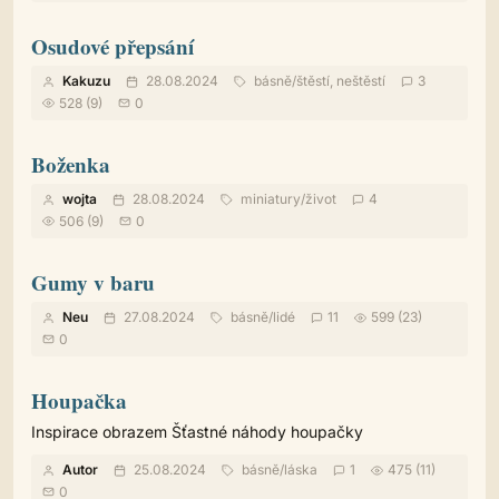
Osudové přepsání
Kakuzu
28.08.2024
básně
/
štěstí, neštěstí
3
528 (9)
0
Boženka
wojta
28.08.2024
miniatury
/
život
4
506 (9)
0
Gumy v baru
Neu
27.08.2024
básně
/
lidé
11
599 (23)
0
Houpačka
Inspirace obrazem Šťastné náhody houpačky
Autor
25.08.2024
básně
/
láska
1
475 (11)
0