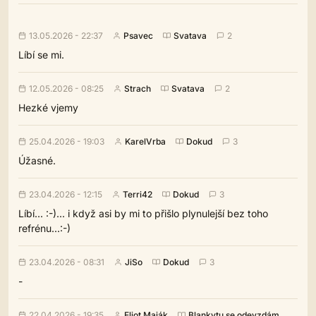
13.05.2026 - 22:37
Psavec
Svatava
2
Líbí se mi.
12.05.2026 - 08:25
Strach
Svatava
2
Hezké vjemy
25.04.2026 - 19:03
KarelVrba
Dokud
3
Úžasné.
23.04.2026 - 12:15
Terri42
Dokud
3
Líbí... :-)... i když asi by mi to přišlo plynulejší bez toho
refrénu...:-)
23.04.2026 - 08:31
JiSo
Dokud
3
-
22.04.2026 - 19:35
Eliot Maják
Blankytu se odevzdám