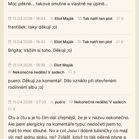
Moc pěkné... takové smutné a vlastně ne úplně...
15.04.2026 - 18:44
Eliot Maják
Tak natři ten plot
6
františek: taky děkuji ;o)
15.04.2026 - 18:43
Eliot Maják
Tak natři ten plot
6
Brigita: Vážím si toho. Děkuji ;o)
15.04.2026 - 18:39
Eliot Maják
Nekonečná neděle/ V sadech
3
puero: Děkuji za komentář. Dílo vzniklo při otevřeném
rodinném albu ;o)
15.04.2026 - 07:33
puero
Nekonečná neděle/ V sadech
3
Čtu a čtu a je to čím dál zřejmější, že je v názvu nekonečno.
Ale jsem alergický na komentáře typu: nedočetl jsem to,
máš to moc dlouhé. No a co! Jsou i dobré básničky co mají
víc než jednu sloku, ne? Zvlášť, když to tak pěkně plyne a