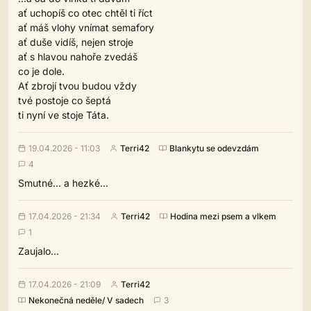
ať uchopíš co otec chtěl ti říct
ať máš vlohy vnímat semafory
ať duše vidíš, nejen stroje
ať s hlavou nahoře zvedáš
co je dole.
Ať zbrojí tvou budou vždy
tvé postoje co šeptá
ti nyní ve stoje Táta.
19.04.2026 - 11:03
Terri42
Blankytu se odevzdám
4
Smutné... a hezké...
17.04.2026 - 21:34
Terri42
Hodina mezi psem a vlkem
1
Zaujalo...
17.04.2026 - 21:09
Terri42
Nekonečná neděle/ V sadech
3