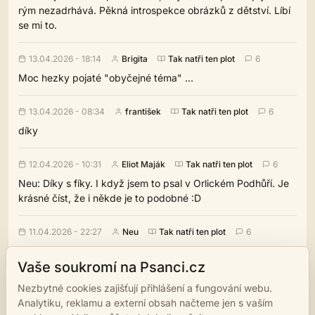
rým nezadrhává. Pěkná introspekce obrázků z dětství. Líbí
se mi to.
13.04.2026 - 18:14
Brigita
Tak natři ten plot
6
Moc hezky pojaté "obyčejné téma" ...
13.04.2026 - 08:34
františek
Tak natři ten plot
6
díky
12.04.2026 - 10:31
Eliot Maják
Tak natři ten plot
6
Neu: Díky s fíky. I když jsem to psal v Orlickém Podhůří. Je
krásné číst, že i někde je to podobné :D
11.04.2026 - 22:27
Neu
Tak natři ten plot
6
Krasna. Jednoduchy tema a velika, dobre zachycena
Vaše soukromí na Psanci.cz
atmosfera. Zrovna se flakam na vadru po Vysocine a uplne
to vidim.
Nezbytné cookies zajišťují přihlášení a fungování webu.
Analytiku, reklamu a externí obsah načteme jen s vaším