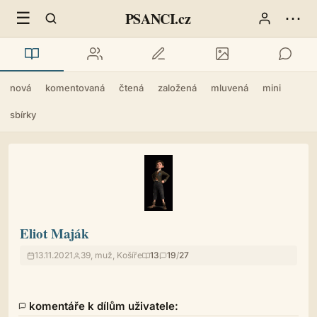
☰
⋯
PSANCI.cz
nová
komentovaná
čtená
založená
mluvená
mini
sbírky
Eliot Maják
13.11.2021
39, muž, Košíře
13
19
/
27
komentáře k dílům uživatele: