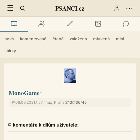
☰
⋯
PSANCI.cz
nová
komentovaná
čtená
založená
mluvená
mini
sbírky
MonoGame°
06.06.2021
57, muž, Praha
13
36
/
45
komentáře k dílům uživatele: