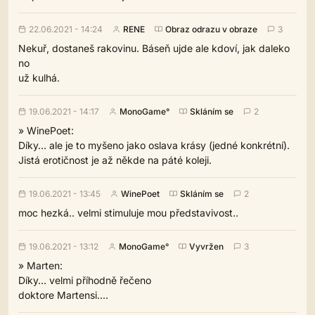
22.06.2021 - 14:24
RENE
Obraz odrazu v obraze
3
Nekuř, dostaneš rakovinu. Báseň ujde ale kdoví, jak daleko
no
už kulhá.
19.06.2021 - 14:17
MonoGame°
Skláním se
2
» WinePoet:
Díky... ale je to myšeno jako oslava krásy (jedné konkrétní).
Jistá erotičnost je až někde na páté koleji.
19.06.2021 - 13:45
WinePoet
Skláním se
2
moc hezká.. velmi stimuluje mou představivost..
19.06.2021 - 13:12
MonoGame°
Vyvržen
3
» Marten:
Díky... velmi příhodně řečeno
doktore Martensi....