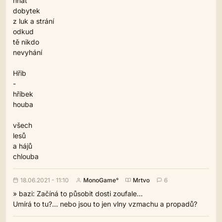
hnát
dobytek
z luk a strání
odkud
tě nikdo
nevyhání
Hřib
-
hříbek
houba
všech
lesů
a hájů
chlouba
18.06.2021 - 11:10
MonoGame°
Mrtvo
6
» bazi: Začíná to působit dosti zoufale...
Umírá to tu?... nebo jsou to jen vlny vzmachu a propadů?