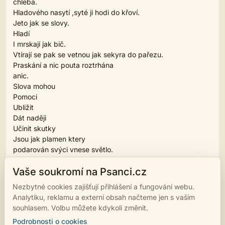
chleba.
Hladového nasytí ,syté ji hodi do křoví.
Jeto jak se slovy.
Hladí
I mrskají jak bič.
Vtírají se pak se vetnou jak sekyra do pařezu.
Praskání a nic pouta roztrhána
anic.
Slova mohou
Pomoci
Ubližit
Dát naději
Učinit skutky
Jsou jak plamen ktery
podarován svýci vnese světlo.
Jak dlouho bude hořet je jen vnás.
Vaše soukromí na Psanci.cz
Pohrdánim se ničeho nezbavime
Jen začneme pohrdat sami sebou.
Nezbytné cookies zajišťují přihlášení a fungování webu.
Analytiku, reklamu a externí obsah načteme jen s vaším
souhlasem. Volbu můžete kdykoli změnit.
‹
›
1
2
3
Podrobnosti o cookies