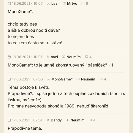
18.06.2021 - 10:07
bazi
Mrtvo
6
MonoGame°:
chcíp tady pes
a liška dobrou noc ti dává?
to nejen dnes
to celkem často se tu stává!
18.06.2021 - 10:01
bazi
Neumím
4
MonoGame°: to je umně zkonstruovaný "básniček" - 1
17.06.2021 - 07:56
MonoGame°
Neumím
4
Téma postoje k světu.
Prapodivné?... spíše jedno z těch ouplně základních (spolu s
láskou, ovšemže).
Pro mne nesvoboda skončila 1989, nebuď škarohlíd.
17.06.2021 - 07:51
Dandy
Neumím
4
Prapodivné téma.