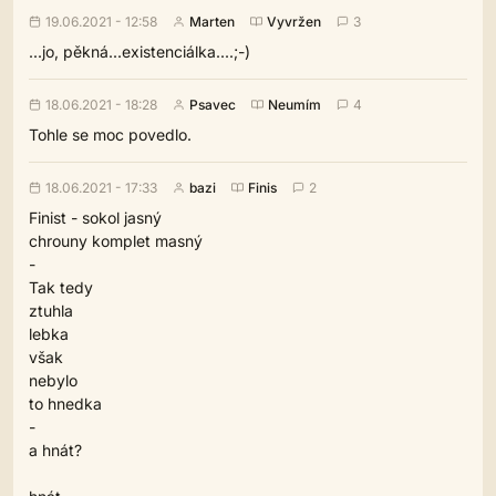
19.06.2021 - 12:58
Marten
Vyvržen
3
...jo, pěkná...existenciálka....;-)
18.06.2021 - 18:28
Psavec
Neumím
4
Tohle se moc povedlo.
18.06.2021 - 17:33
bazi
Finis
2
Finist - sokol jasný
chrouny komplet masný
-
Tak tedy
ztuhla
lebka
však
nebylo
to hnedka
-
a hnát?