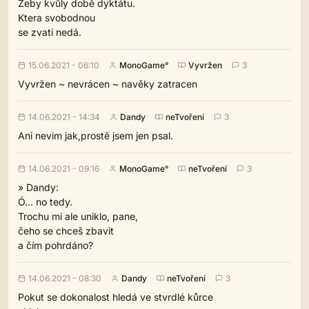
Žeby kvůly době dyktátu.
Ktera svobodnou
se zvati nedá.
15.06.2021 - 06:10
MonoGame°
Vyvržen
3
Vyvržen ~ nevrácen ~ navěky zatracen
14.06.2021 - 14:34
Dandy
neTvoření
3
Ani nevim jak,prostě jsem jen psal.
14.06.2021 - 09:16
MonoGame°
neTvoření
3
» Dandy:
Ó... no tedy.
Trochu mi ale uniklo, pane,
čeho se chceš zbavit
a čím pohrdáno?
14.06.2021 - 08:30
Dandy
neTvoření
3
Pokut se dokonalost hledá ve stvrdlé kůrce