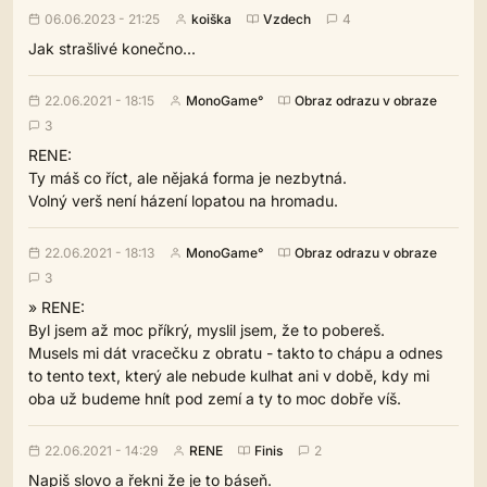
06.06.2023 - 21:25
koiška
Vzdech
4
Jak strašlivé konečno...
22.06.2021 - 18:15
MonoGame°
Obraz odrazu v obraze
3
RENE:
Ty máš co říct, ale nějaká forma je nezbytná.
Volný verš není házení lopatou na hromadu.
22.06.2021 - 18:13
MonoGame°
Obraz odrazu v obraze
3
» RENE:
Byl jsem až moc příkrý, myslil jsem, že to pobereš.
Musels mi dát vracečku z obratu - takto to chápu a odnes
to tento text, který ale nebude kulhat ani v době, kdy mi
oba už budeme hnít pod zemí a ty to moc dobře víš.
22.06.2021 - 14:29
RENE
Finis
2
Napiš slovo a řekni že je to báseň.