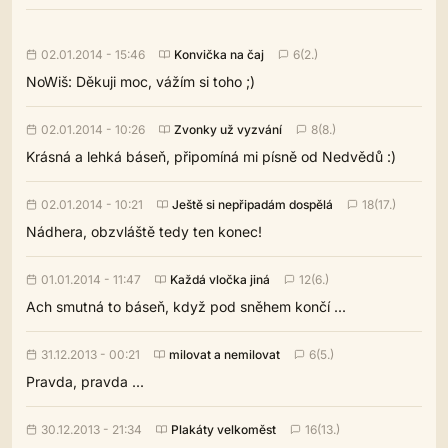
02.01.2014 - 15:46
Konvička na čaj
6(2.)
NoWiš: Děkuji moc, vážím si toho ;)
02.01.2014 - 10:26
Zvonky už vyzvání
8(8.)
Krásná a lehká báseň, připomíná mi písně od Nedvědů :)
02.01.2014 - 10:21
Ještě si nepřipadám dospělá
18(17.)
Nádhera, obzvláště tedy ten konec!
01.01.2014 - 11:47
Každá vločka jiná
12(6.)
Ach smutná to báseň, když pod sněhem končí ...
31.12.2013 - 00:21
milovat a nemilovat
6(5.)
Pravda, pravda ...
30.12.2013 - 21:34
Plakáty velkoměst
16(13.)