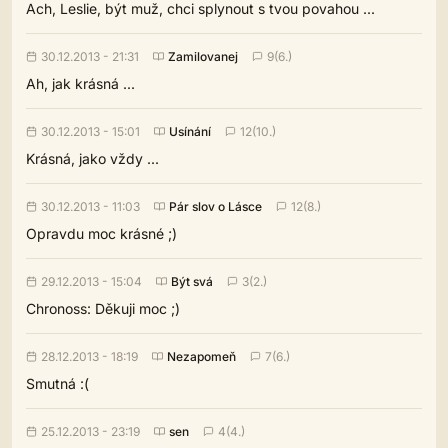
Ach, Leslie, být muž, chci splynout s tvou povahou ...
30.12.2013 - 21:31
Zamilovanej
9(6.)
Ah, jak krásná ...
30.12.2013 - 15:01
Usínání
12(10.)
Krásná, jako vždy ...
30.12.2013 - 11:03
Pár slov o Lásce
12(8.)
Opravdu moc krásné ;)
29.12.2013 - 15:04
Být svá
3(2.)
Chronoss: Děkuji moc ;)
28.12.2013 - 18:19
Nezapomeň
7(6.)
Smutná :(
25.12.2013 - 23:19
sen
4(4.)