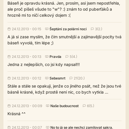
Báseň je opravdu krásná. Jen, prosím, asi jsem nepostřehla,
ale proč píšeš všude to "w"? :) znám to od puberťáků a
hrozně mi to ničí celkový dojem :(
24.12.2013 - 00:15
Šeptání za polární noci
3(2.)
A já si zase myslím, že čím smutnější a zajímavější pocity tvá
báseň vyvolá, tím lépe ;)
24.12.2013 - 00:13
Pravda
5(4.)
Jedna z nejlepších, co jsi kdy napsal!!!
24.12.2013 - 00:12
Sebesmrt
21(20.)
Stále a stále se opakuji, jenže co jiného psát, než že jsou tvé
básně krásné, když prostě není nic, co bych vytkla ...
24.12.2013 - 00:09
Naše budoucnost
6(5.)
Krásná ^^
24.12.2013 - 00:07
No to já se ale nechci zamilovat sakra.