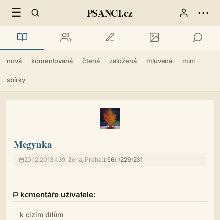
☰
⋯
PSANCI.cz
nová
komentovaná
čtená
založená
mluvená
mini
sbírky
Megynka
20.12.2013
39, žena, Praha
96
229
/
231
komentáře uživatele:
k cizím dílům