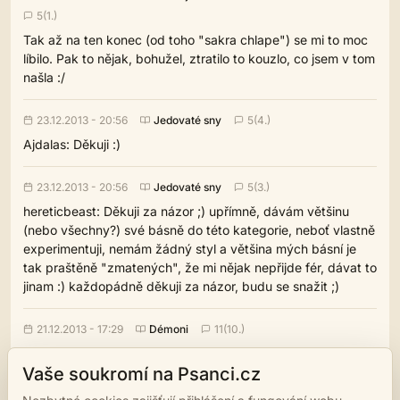
5(1.)
Tak až na ten konec (od toho "sakra chlape") se mi to moc
líbilo. Pak to nějak, bohužel, ztratilo to kouzlo, co jsem v tom
našla :/
23.12.2013 - 20:56
Jedovaté sny
5(4.)
Ajdalas: Děkuji :)
23.12.2013 - 20:56
Jedovaté sny
5(3.)
hereticbeast: Děkuji za názor ;) upřímně, dávám většinu
(nebo všechny?) své básně do této kategorie, neboť vlastně
experimentuji, nemám žádný styl a většina mých básní je
tak praštěně "zmatených", že mi nějak nepřijde fér, dávat to
jinam :) každopádně děkuji za názor, budu se snažit ;)
21.12.2013 - 17:29
Démoni
11(10.)
Kritika se bohužel píše snáz, než pochlebování, proto
Vaše soukromí na Psanci.cz
netuším, co napsat pouhými slovy teď, v tuto chvíli, kdy se
cítím jako odhozený pomeranč. Nádherné dílo.