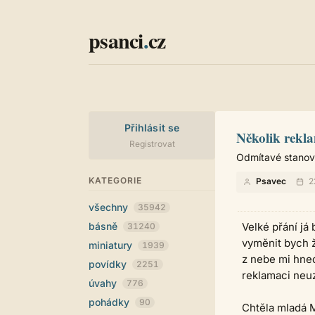
psanci
.
cz
Přihlásit se
Několik rekl
Registrovat
Odmítavé stanovi
KATEGORIE
Psavec
2
všechny
35942
básně
Velké přání já
31240
vyměnit bych 
miniatury
1939
z nebe mi hne
povídky
2251
reklamaci neuz
úvahy
776
pohádky
90
Chtěla mladá 