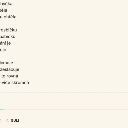
 býčka
pěla
e chtěla
rosbičku
 babičku
ání je
ruje
klamuje
zeslabuje
 to rovná
o více skromná
4
GULI