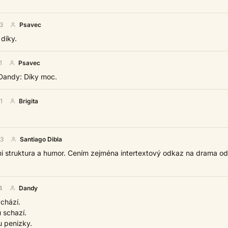
3
Psavec
 díky.
1
Psavec
 Dandy: Díky moc.
1
Brigita
33
Santiago Dibla
 mi struktura a humor. Cením zejména intertextový odkaz na drama od
4
Dandy
chází.
 schazí.
 penizky.