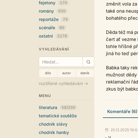
fejetony
170
změnit vola za
také ona neus
romány
930
bohatého přec
reportáže
74
scénáře
80
Děda též má p
ostatní
2176
čert ať vezme
tohle hříšné př
VYHLEDÁVÁNÍ
jiná ho teď pé
Babka taky re
dílo
autor
deník
mužnost dědy 
reklamační řád
rozšířené vyhledávání →
zkus být babk
MENU
literatura
58/330
Komentáře (6)
tematické soutěže
chodník slávy
25.12.2025 10:0
chodník hanby