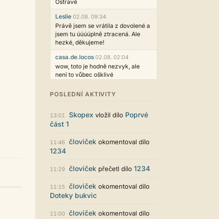
Ostravě
Leslie
02.08. 09:34
Právě jsem se vrátila z dovolené a
jsem tu úúúúplně ztracená. Ale
hezké, děkujeme!
casa.de.locos
02.08. 02:04
wow, toto je hodně nezvyk, ale
není to vůbec ošklivé
Jarda468
31.07. 12:50
POSLEDNÍ AKTIVITY
Už i počet přečtení jde vidět,
reklama co zasahovala do chatu je
Skopex
Poprvé
vložil dílo
myslím také už v pořádku,
13:01
část 1
perfektní práce :)
Singularis
30.07. 06:19
človiček
okomentoval dílo
11:46
Líbí se mi tmavá varianta nového
1234
vzhledu. Na některých místech
jsou sice mezi prvky příliš velké
človiček
1234
přečetl dílo
11:29
mezery, ale když mě to bude štvát,
určitě to půjde upravit místním
človiček
okomentoval dílo
11:15
stylem... Celkově je styl dobře
Doteky bukvic
funkční a příjemný. Podvedl se.
puero
človiček
29.07. 11:53
okomentoval dílo
11:00