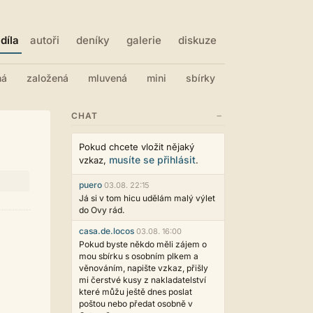
díla
autoři
deníky
galerie
diskuze
ná
založená
mluvená
mini
sbírky
−
CHAT
Pokud chcete vložit nějaký
musíte se přihlásit
vzkaz,
.
puero
03.08. 22:15
Já si v tom hicu udělám malý výlet
do Ovy rád.
casa.de.locos
03.08. 16:00
Pokud byste někdo měli zájem o
mou sbírku s osobním plkem a
věnováním, napište vzkaz, přišly
mi čerstvé kusy z nakladatelství
které můžu ještě dnes poslat
poštou nebo předat osobně v