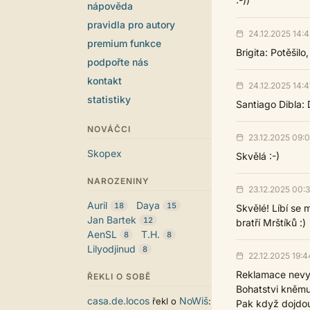
:-))
nápověda
pravidla pro autory
24.12.2025 14:4
premium funkce
Brigita: Potěšilo,
podpořte nás
kontakt
24.12.2025 14:4
statistiky
Santiago Dibla:
NOVÁČCI
23.12.2025 09:0
Skopex
Skvělá :-)
NAROZENINY
23.12.2025 00:
Auril
Daya
18
15
Skvělé! Líbí se
Jan Bartek
12
bratří Mrštíků :)
AenSL
T.H.
8
8
Lilyodjinud
8
22.12.2025 19:4
Reklamace nevy
ŘEKLI O SOBĚ
Bohatstvi kněmu
casa.de.locos
NoWiš
řekl o
:
Pak když dojdou