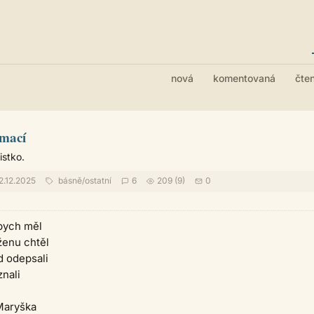
nová
komentovaná
čte
amací
stko.
2.12.2025
básně
/
ostatní
6
209 (9)
0
 bych měl
ženu chtěl
d odepsali
nali
Maryška