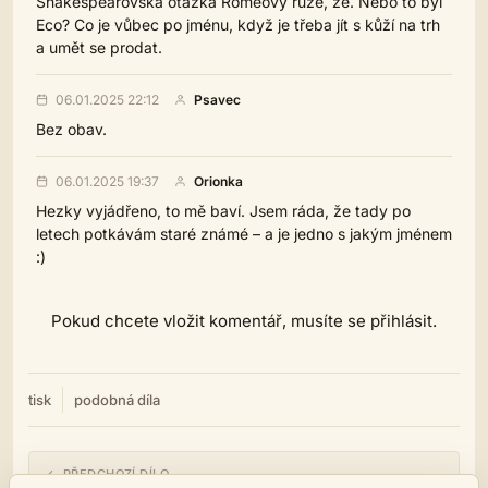
Shakespearovská otázka Romeovy růže, že. Nebo to byl
Eco? Co je vůbec po jménu, když je třeba jít s kůží na trh
a umět se prodat.
06.01.2025 22:12
Psavec
Bez obav.
06.01.2025 19:37
Orionka
Hezky vyjádřeno, to mě baví. Jsem ráda, že tady po
letech potkávám staré známé – a je jedno s jakým jménem
:)
Pokud chcete vložit komentář, musíte se přihlásit.
tisk
podobná díla
← PŘEDCHOZÍ DÍLO