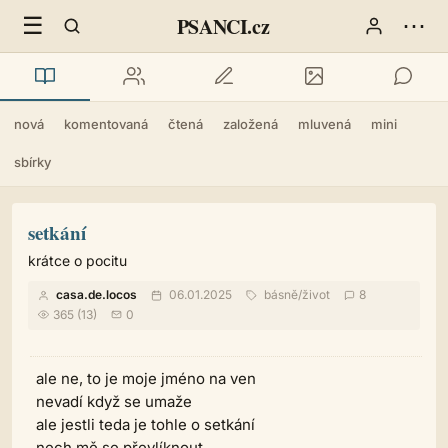
☰
⋯
PSANCI.cz
nová
komentovaná
čtená
založená
mluvená
mini
sbírky
setkání
krátce o pocitu
casa.de.locos
06.01.2025
básně
/
život
8
365 (13)
0
ale ne, to je moje jméno na ven
nevadí když se umaže
ale jestli teda je tohle o setkání
nech mě se převlíknout