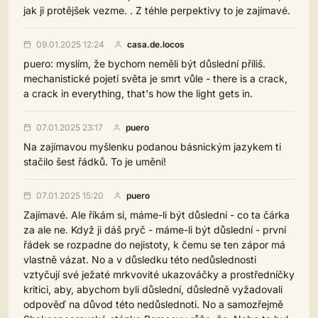
jak ji protějšek vezme. . Z téhle perpektivy to je zajímavé.
09.01.2025 12:24
casa.de.locos
puero: myslím, že bychom neměli být důslední příliš.
mechanistické pojetí světa je smrt vůle - there is a crack,
a crack in everything, that's how the light gets in.
07.01.2025 23:17
puero
Na zajímavou myšlenku podanou básnickým jazykem ti
stačilo šest řádků. To je umění!
07.01.2025 15:20
puero
Zajímavé. Ale říkám si, máme-li být důslední - co ta čárka
za ale ne. Když ji dáš pryč - máme-li být důslední - první
řádek se rozpadne do nejistoty, k čemu se ten zápor má
vlastně vázat. No a v důsledku této nedůslednosti
vztyčují své ježaté mrkvovité ukazováčky a prostředníčky
kritici, aby, abychom byli důslední, důsledně vyžadovali
odpověď na důvod této nedůslednoti. No a samozřejmě