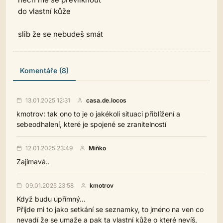
do vlastní kůže
slib že se nebudeš smát
Komentáře (8)
13.01.2025 12:31
casa.de.locos
kmotrov: tak ono to je o jakékoli situaci přiblížení a
sebeodhalení, které je spojené se zranitelností
12.01.2025 23:49
Miňko
Zajímavá..
09.01.2025 23:58
kmotrov
Když budu upřímný...
Přijde mi to jako setkání se seznamky, to jméno na ven co
nevadí že se umaže a pak ta vlastní kůže o které nevíš,