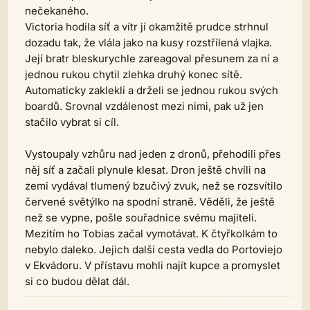
nečekaného.
Victoria hodila síť a vítr jí okamžitě prudce strhnul
dozadu tak, že vlála jako na kusy rozstřílená vlajka.
Její bratr bleskurychle zareagoval přesunem za ní a
jednou rukou chytil zlehka druhý konec sítě.
Automaticky zaklekli a drželi se jednou rukou svých
boardů. Srovnal vzdálenost mezi nimi, pak už jen
stačilo vybrat si cíl.
Vystoupaly vzhůru nad jeden z dronů, přehodili přes
něj síť a začali plynule klesat. Dron ještě chvíli na
zemi vydával tlumený bzučivý zvuk, než se rozsvítilo
červené světýlko na spodní straně. Věděli, že ještě
než se vypne, pošle souřadnice svému majiteli.
Mezitím ho Tobias začal vymotávat. K čtyřkolkám to
nebylo daleko. Jejich další cesta vedla do Portoviejo
v Ekvádoru. V přístavu mohli najít kupce a promyslet
si co budou dělat dál.