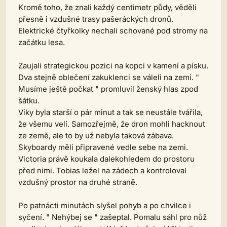
Kromě toho, že znali každý centimetr půdy, věděli
přesně i vzdušné trasy pašeráckých dronů.
Elektrické čtyřkolky nechali schované pod stromy na
začátku lesa.
Zaujali strategickou pozici na kopci v kamení a písku.
Dva stejně oblečení zakuklenci se váleli na zemi. "
Musíme ještě počkat " promluvil ženský hlas zpod
šátku.
Viky byla starší o pár minut a tak se neustále tvářila,
že všemu velí. Samozřejmě, že dron mohli hacknout
ze země, ale to by už nebyla taková zábava.
Skyboardy měli připravené vedle sebe na zemi.
Victoria právě koukala dalekohledem do prostoru
před nimi. Tobias ležel na zádech a kontroloval
vzdušný prostor na druhé straně.
Po patnácti minutách slyšel pohyb a po chvilce i
syčení. " Nehýbej se " zašeptal. Pomalu sáhl pro nůž