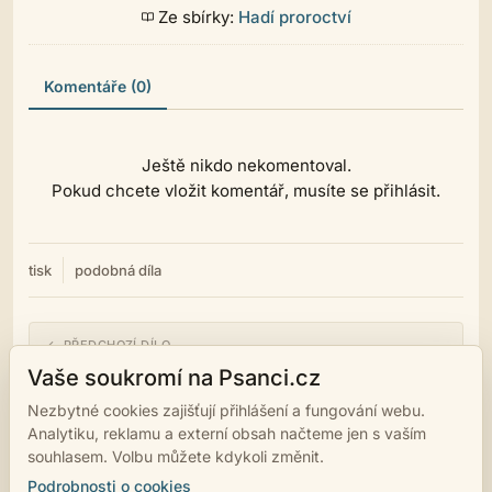
Ze sbírky:
Hadí proroctví
Komentáře (0)
Ještě nikdo nekomentoval.
Pokud chcete vložit komentář, musíte se přihlásit.
tisk
podobná díla
← PŘEDCHOZÍ DÍLO
Hadí proroctví
Vaše soukromí na Psanci.cz
Nezbytné cookies zajišťují přihlášení a fungování webu.
NÁSLEDUJÍCÍ DÍLO →
Analytiku, reklamu a externí obsah načteme jen s vaším
Hadí proroctví
souhlasem. Volbu můžete kdykoli změnit.
Podrobnosti o cookies