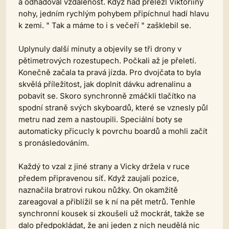
a odhadoval vzdálenost. Když had přelezl Viktoriiny
nohy, jedním rychlým pohybem připíchnul hadí hlavu
k zemi. " Tak a máme to i s večeří " zašklebil se.
Uplynuly další minuty a objevily se tři drony v
pětimetrových rozestupech. Počkali až je přeletí.
Konečně začala ta pravá jízda. Pro dvojčata to byla
skvělá příležitost, jak doplnit dávku adrenalinu a
pobavit se. Skoro synchronně zmáčkli tlačítko na
spodní straně svých skyboardů, které se vznesly půl
metru nad zem a nastoupili. Speciální boty se
automaticky přicucly k povrchu boardů a mohli začít
s pronásledováním.
Každý to vzal z jiné strany a Vicky držela v ruce
předem připravenou síť. Když zaujali pozice,
naznačila bratrovi rukou nůžky. On okamžitě
zareagoval a přiblížil se k ní na pět metrů. Tenhle
synchronní kousek si zkoušeli už mockrát, takže se
dalo předpokládat, že ani jeden z nich neudělá nic