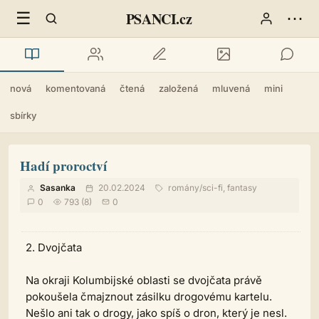
☰
⋯
PSANCI.cz
nová
komentovaná
čtená
založená
mluvená
mini
sbírky
Hadí proroctví
Sasanka
20.02.2024
romány
/
sci-fi, fantasy
0
793 (8)
0
2. Dvojčata
Na okraji Kolumbijské oblasti se dvojčata právě
pokoušela čmajznout zásilku drogovému kartelu.
Nešlo ani tak o drogy, jako spíš o dron, který je nesl.