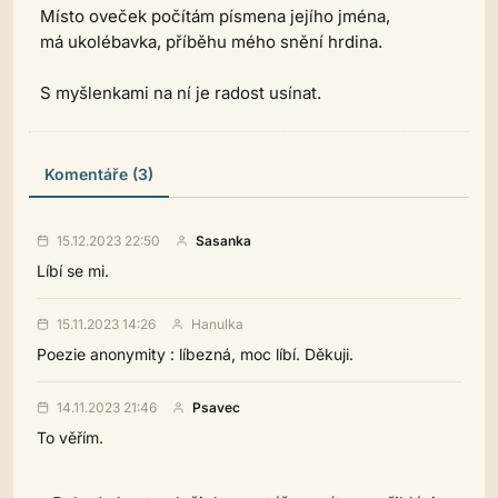
Místo oveček počítám písmena jejího jména,
má ukolébavka, příběhu mého snění hrdina.
S myšlenkami na ní je radost usínat.
Komentáře (3)
15.12.2023 22:50
Sasanka
Líbí se mi.
15.11.2023 14:26
Hanulka
Poezie anonymity : líbezná, moc líbí. Děkuji.
14.11.2023 21:46
Psavec
To věřím.