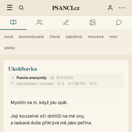
☰
⋯
PSANCI.cz
nová
komentovaná
čtená
založená
mluvená
mini
sbírky
Ukolébavka
Poezie anonymity
14.11.2023
básně
/
láska - vyznání
3
736 (10)
0
Myslím na ni, když jdu spát.
Její kouzelné oči dohlíží na mé sny,
a laskavá duše přikrývá mě jako peřina.