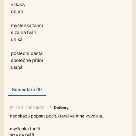
vzkazy
objetí
myšlenka tančí
slza na tváři
uniká
poslední cesta
společné přání
usíná
Komentáře (9)
28.01.2009 16:29
Delivery
nedokazu popsat pocit,kterej ve mne vyvolala...
myšlenka tančí
slza na tváři