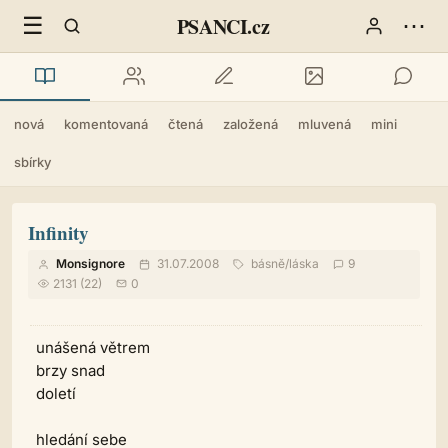
☰
⋯
PSANCI.cz
nová
komentovaná
čtená
založená
mluvená
mini
sbírky
Infinity
Monsignore
31.07.2008
básně
/
láska
9
2131 (22)
0
unášená větrem
brzy snad
doletí
hledání sebe