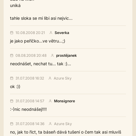
uniká
tahle sloka se mi libi asi nejvic...
10.08.2008 20:21
Severka
je jako peříčko...ve větru...;)
08.08.2008 20:48
prostějanek
neodnášet, nechat tu... tak :)...
31.07.2008 16:32
Azure Sky
ok :))
31.07.2008 14:57
Monsignore
:-)nic neodnášej!!!!
31.07.2008 14:36
Azure Sky
no, jak to říct, ta báseň dává tušení o čem tak asi mluvíš