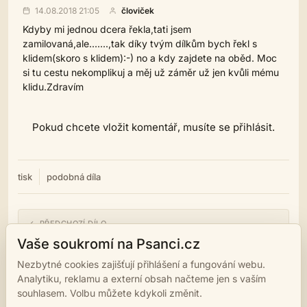
14.08.2018 21:05
človiček
Kdyby mi jednou dcera řekla,tati jsem
zamilovaná,ale.......,tak díky tvým dílkům bych řekl s
klidem(skoro s klidem):-) no a kdy zajdete na oběd. Moc
si tu cestu nekomplikuj a měj už záměr už jen kvůli mému
klidu.Zdravím
Pokud chcete vložit komentář, musíte se přihlásit.
tisk
podobná díla
← PŘEDCHOZÍ DÍLO
neKonecno
Vaše soukromí na Psanci.cz
Nezbytné cookies zajišťují přihlášení a fungování webu.
NÁSLEDUJÍCÍ DÍLO →
Analytiku, reklamu a externí obsah načteme jen s vaším
Postarám se...
souhlasem. Volbu můžete kdykoli změnit.