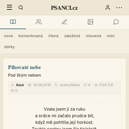
☰
⋯
PSANCI.cz
nová
komentovaná
čtená
založená
mluvená
mini
sbírky
Pihovaté nebe
Pod širým nebem
iluze
14.08.2018
úvahy
/
láska
4
2124 (12)
0
Vzala jsem ji za ruku
a srdce mi začalo prudce bít,
když mě pohltila její horkost.
Touhle cestou jsem šla tisíckrát,