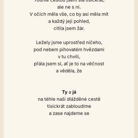
ale ne s ní.
V očích měla vše, co by asi měla mít
a každý její pohled,
cítila jsem žár.
Ležely jsme uprostřed ničeho,
pod nebem pihovatém hvězdami
v tu chvíli,
přála jsem si, ať je to na věčnost
a věděla, že
Ty
a
já
na téhle naší dlážděné cestě
tisíckrát zabloudíme
a zase najdeme se