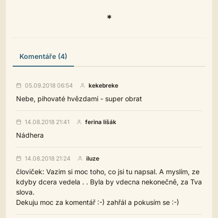
*
Komentáře (4)
05.09.2018 06:54
kekebreke
Nebe, pihovaté hvězdami - super obrat
14.08.2018 21:41
ferina lišák
Nádhera
14.08.2018 21:24
iluze
človiček: Vazim si moc toho, co jsi tu napsal. A myslím, ze
kdyby dcera vedela . . Byla by vdecna nekonečně, za Tva
slova.
Dekuju moc za komentář :-) zahřál a pokusím se :-)