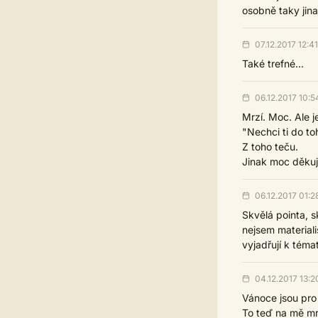
osobně taky jina
07.12.2017 12:41
Také trefné...
06.12.2017 10:5
Mrzí. Moc. Ale j
"Nechci ti do toh
Z toho teču.
Jinak moc děkuji
06.12.2017 01:2
Skvělá pointa, s
nejsem materiali
vyjadřují k téma
04.12.2017 13:2
Vánoce jsou pro 
To teď na mě mr