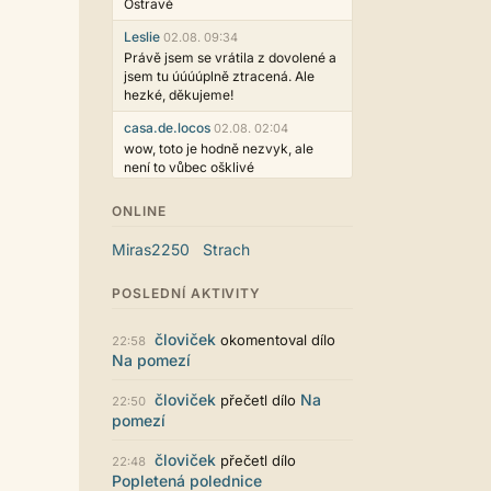
Ostravě
Leslie
02.08. 09:34
Právě jsem se vrátila z dovolené a
jsem tu úúúúplně ztracená. Ale
hezké, děkujeme!
casa.de.locos
02.08. 02:04
wow, toto je hodně nezvyk, ale
není to vůbec ošklivé
Jarda468
31.07. 12:50
ONLINE
Už i počet přečtení jde vidět,
reklama co zasahovala do chatu je
Miras2250
Strach
myslím také už v pořádku,
perfektní práce :)
POSLEDNÍ AKTIVITY
Singularis
30.07. 06:19
Líbí se mi tmavá varianta nového
človiček
okomentoval dílo
22:58
vzhledu. Na některých místech
Na pomezí
jsou sice mezi prvky příliš velké
mezery, ale když mě to bude štvát,
človiček
Na
přečetl dílo
22:50
určitě to půjde upravit místním
pomezí
stylem... Celkově je styl dobře
funkční a příjemný. Podvedl se.
človiček
přečetl dílo
22:48
puero
29.07. 11:53
Popletená polednice