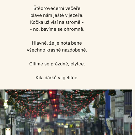
Štědrovečerní večeře
plave nám ještě v jezeře.
Kočka už visí na stromě -
- no, bavíme se ohromně.
Hlavně, že je nota bene
všechno krásně nazdobené.
Cítíme se prázdně, plytce.
Kila dárků v igelitce.