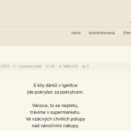
nová
komentovaná
čte
2.2017
miniatury
/
lidé
24
1688 (42)
0
S kily dárků v igelitce
jde pokrytec za pokrytcem.
Vánoce, to se nepletu,
trávíme v supermarketu.
Ve vzácných chvílích potupy
nad vánočními nákupy.