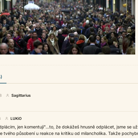
)
8
Sagittarius
6
LUKiO
eodplácím, jen komentuji"...to, že dokážeš hnusně odplácet, jsme se už
je tvého působení u reakce na kritiku od milancholika. Takže pochyb