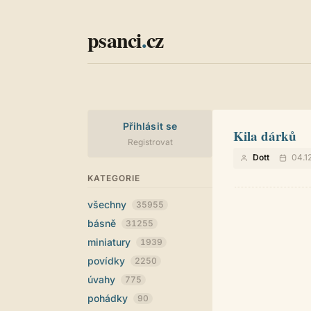
psanci
.
cz
Přihlásit se
Kila dárků
Registrovat
Dott
04.1
KATEGORIE
všechny
35955
básně
31255
miniatury
1939
povídky
2250
úvahy
775
pohádky
90