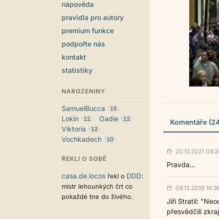
nápověda
pravidla pro autory
premium funkce
podpořte nás
kontakt
statistiky
NAROZENINY
SamuelBucca
15
Lokin
Oadie
12
12
Komentáře (24
Viktoria
12
Vochkadech
10
20.12.2021 09:2
ŘEKLI O SOBĚ
Pravda...
casa.de.locos
DDD
řekl o
:
mistr lehounkých črt co
09.12.2019 16:3
pokaždé tne do živého.
Jiří Stratil: "N
přesvědčili zkra