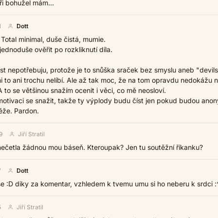
i bohužel mám...
1
Dott
tě Total minimal, duše čistá, mumie.
jednoduše ověřit po rozkliknutí díla.
st nepotřebuju, protože je to snůška sraček bez smyslu aneb "devils
mi to ani trochu nelíbí. Ale až tak moc, že na tom opravdu nedokážu na
 A to se většinou snažím ocenit i věci, co mě neosloví.
otivaci se snažit, takže ty výplody budu číst jen pokud budou ano
ěže. Pardon.
9
Jiří Stratil
 nečetla žádnou mou báseň. Kteroupak? Jen tu soutěžní říkanku?
7
Dott
e :D diky za komentar, vzhledem k tvemu umu si ho neberu k srdci :
5
Jiří Stratil