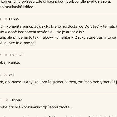
 komentuji v průřezu zdejší básnickou tvorbou, dle svého názoru.
po maximální kritice.
8
LUKiO
m svým komentářem oplácíš nulu, kterou jsi dostal od Dott teď v tématic
íc v době hodnocení nevěděla, kdo je autor díla?
ám, ale přijde mi to tak. Takový komentář k 2 roky staré básni, to se
A jakože fakt hodně.
2
Jiří Stratil
labá říkanka.
8
vali
ch, do vánoc. ale ty jsou pořád jednou v roce, zatímco pokrytectví ži
08
Ginnare
ořká příchuť konzumního způsobu života...