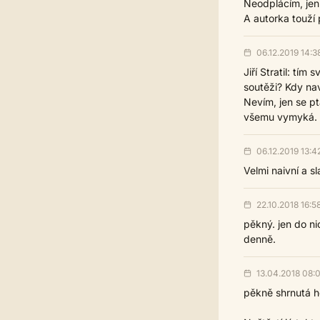
Neodplácím, jen
A autorka touží 
06.12.2019 14:3
Jiří Stratil: tí
soutěži? Kdy nav
Nevím, jen se pt
všemu vymyká. 
06.12.2019 13:4
Velmi naivní a s
22.10.2018 16:5
pěkný. jen do ni
denně.
13.04.2018 08:
pěkně shrnutá h