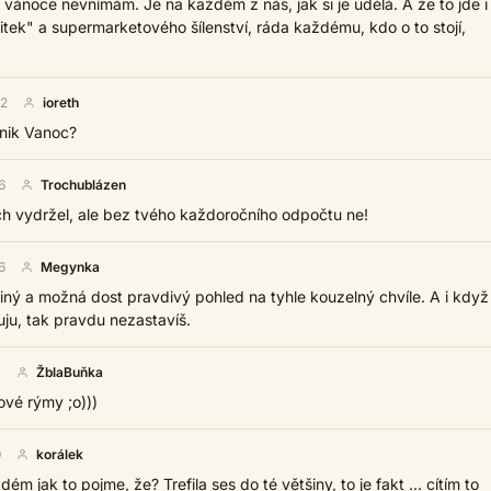
o vánoce nevnímám. Je na každém z nás, jak si je udělá. A že to jde i
tek" a supermarketového šílenství, ráda každému, kdo o to stojí,
02
ioreth
vnik Vanoc?
6
Trochublázen
ch vydržel, ale bez tvého každoročního odpočtu ne!
6
Megynka
iný a možná dost pravdivý pohled na tyhle kouzelný chvíle. A i když
uju, tak pravdu nezastavíš.
7
ŽblaBuňka
tové rýmy ;o)))
9
korálek
dém jak to pojme, že? Trefila ses do té většiny, to je fakt ... cítím to