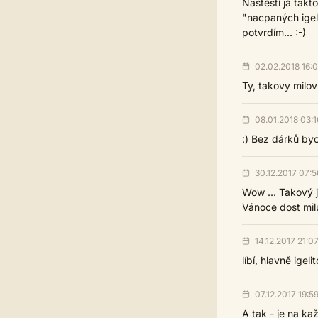
Naštěstí já takt
"nacpaných igeli
potvrdím... :-)
02.02.2018 16:
Ty, takovy milo
08.01.2018 03:1
:) Bez dárků by
30.12.2017 07:5
Wow ... Takový j
Vánoce dost mil
14.12.2017 21:0
líbí, hlavně igeli
07.12.2017 19:5
A tak - je na kaž