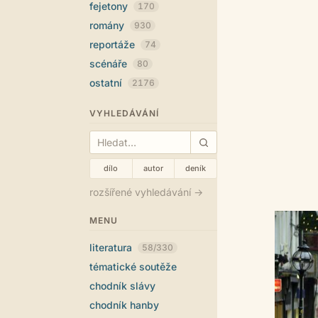
fejetony
170
romány
930
reportáže
74
scénáře
80
ostatní
2176
VYHLEDÁVÁNÍ
dílo
autor
deník
rozšířené vyhledávání →
MENU
literatura
58/330
tématické soutěže
chodník slávy
chodník hanby