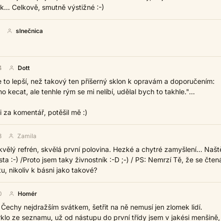
k... Celkově, smutně výstižné :-)
slnečnica
4
Dott
e to lepší, než takový ten příšerný sklon k opravám a doporučením:
o kecat, ale tenhle rým se mi nelíbí, udělal bych to takhle."...
 za komentář, potěšil mě :)
8
Zamila
kvělý refrén, skvělá první polovina. Hezké a chytré zamyšlení... Našt
sta :-) /Proto jsem taky živnostník :-D ;-) / PS: Nemrzí Tě, že se čtená
tu, nikoliv k básni jako takové?
0
Homér
Čechy nejdražším svátkem, šetřit na ně nemusí jen zlomek lidí.
klo ze seznamu, už od nástupu do první třídy jsem v jakési menšině,