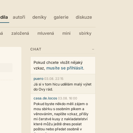
díla
autoři
deníky
galerie
diskuze
ná
založená
mluvená
mini
sbírky
−
CHAT
Pokud chcete vložit nějaký
musíte se přihlásit
vzkaz,
.
puero
03.08. 22:15
Já si v tom hicu udělám malý výlet
do Ovy rád.
casa.de.locos
03.08. 16:00
Pokud byste někdo měli zájem o
mou sbírku s osobním plkem a
věnováním, napište vzkaz, přišly
mi čerstvé kusy z nakladatelství
které můžu ještě dnes poslat
poštou nebo předat osobně v