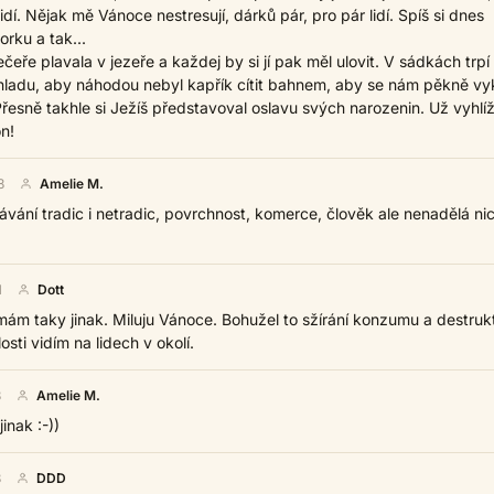
idí. Nějak mě Vánoce nestresují, dárků pár, pro pár lidí. Spíš si dnes
orku a tak...
čeře plavala v jezeře a každej by si jí pak měl ulovit. V sádkách trpí
hladu, aby náhodou nebyl kapřík cítit bahnem, aby se nám pěkně vy
řesně takhle si Ježíš představoval oslavu svých narozenin. Už vyhlí
n!
8
Amelie M.
cávání tradic i netradic, povrchnost, komerce, člověk ale nenadělá ni
1
Dott
mám taky jinak. Miluju Vánoce. Bohužel to sžírání konzumu a destrukt
osti vidím na lidech v okolí.
8
Amelie M.
jinak :-))
8
DDD