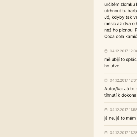
určitém zlomku l
utrhnout tu barb
Jó, kdyby tak ve
měsíc až dva o 
než ho picnou. P
Coca cola kamió
04.12.2017 12:0
mě ubíjí to splá
ho uřve..
04.12.2017 12:0
Autor/ka: Já to 
tíhnutí k dokonal
04.12.2017 11:5
já ne, já to mám 
04.12.2017 11:2