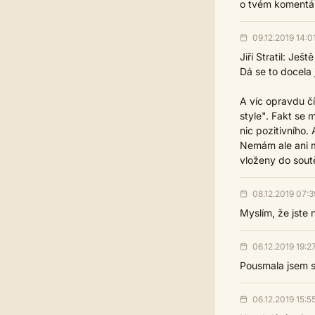
o tvém komentář
09.12.2019 14:0
Jiří Stratil: Ješ
Dá se to docela 
A víc opravdu čí
style". Fakt se 
nic pozitivního.
Nemám ale ani m
vloženy do sout
08.12.2019 07:3
Myslím, že jste
06.12.2019 19:2
Pousmala jsem s
06.12.2019 15:5