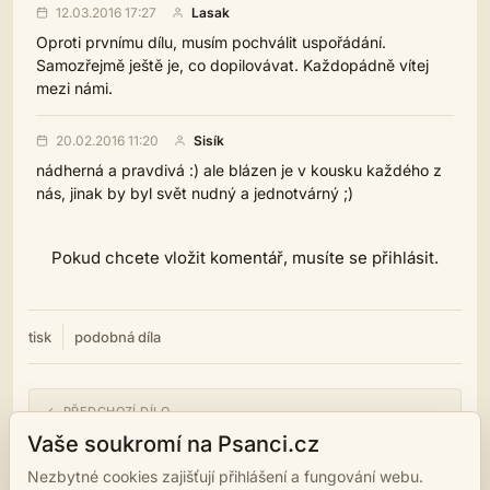
12.03.2016 17:27
Lasak
Oproti prvnímu dílu, musím pochválit uspořádání.
Samozřejmě ještě je, co dopilovávat. Každopádně vítej
mezi námi.
20.02.2016 11:20
Sisík
nádherná a pravdivá :) ale blázen je v kousku každého z
nás, jinak by byl svět nudný a jednotvárný ;)
Pokud chcete vložit komentář, musíte se přihlásit.
tisk
podobná díla
← PŘEDCHOZÍ DÍLO
Pro "optimisty" :)
Vaše soukromí na Psanci.cz
Nezbytné cookies zajišťují přihlášení a fungování webu.