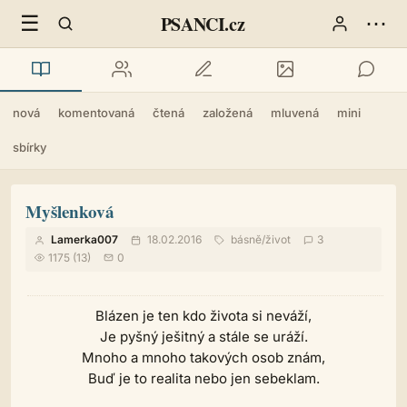
☰
⋯
PSANCI.cz
nová
komentovaná
čtená
založená
mluvená
mini
sbírky
Myšlenková
Lamerka007
18.02.2016
básně
/
život
3
1175 (13)
0
Blázen je ten kdo života si neváží,
Je pyšný ješitný a stále se uráží.
Mnoho a mnoho takových osob znám,
Buď je to realita nebo jen sebeklam.