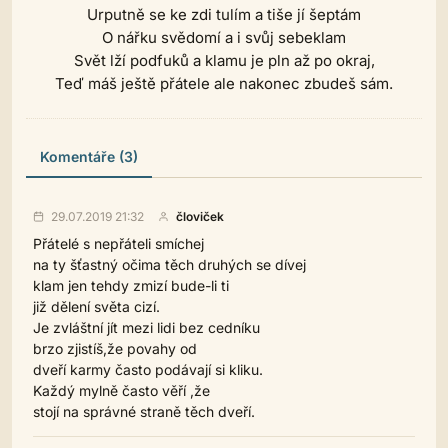
Urputně se ke zdi tulím a tiše jí šeptám
O nářku svědomí a i svůj sebeklam
Svět lží podfuků a klamu je pln až po okraj,
Teď máš ještě přátele ale nakonec zbudeš sám.
Komentáře (3)
29.07.2019 21:32
človiček
Přátelé s nepřáteli smíchej
na ty šťastný očima těch druhých se dívej
klam jen tehdy zmizí bude-li ti
již dělení světa cizí.
Je zvláštní jít mezi lidi bez cedníku
brzo zjistíš,že povahy od
dveří karmy často podávají si kliku.
Každý mylně často věří ,že
stojí na správné straně těch dveří.