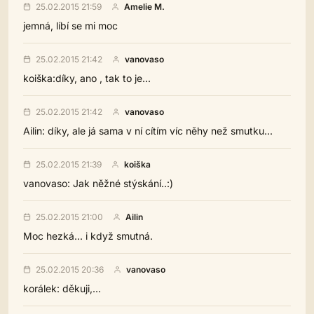
25.02.2015 21:59
Amelie M.
jemná, líbí se mi moc
25.02.2015 21:42
vanovaso
koiška:díky, ano , tak to je...
25.02.2015 21:42
vanovaso
Ailin: díky, ale já sama v ní cítím víc něhy než smutku...
25.02.2015 21:39
koiška
vanovaso: Jak něžné stýskání..:)
25.02.2015 21:00
Ailin
Moc hezká... i když smutná.
25.02.2015 20:36
vanovaso
korálek: děkuji,...