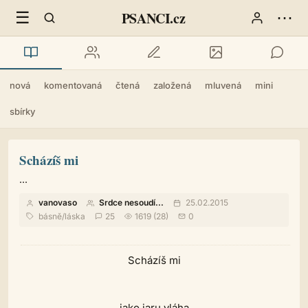
☰
⋯
PSANCI.cz
nová
komentovaná
čtená
založená
mluvená
mini
sbírky
Scházíš mi
...
vanovaso
Srdce nesoudí...
25.02.2015
básně
/
láska
25
1619 (28)
0
Scházíš mi
jako jaru vláha