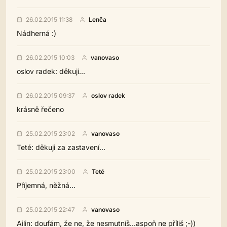
26.02.2015 11:38
Lenča
Nádherná :)
26.02.2015 10:03
vanovaso
oslov radek: děkuji...
26.02.2015 09:37
oslov radek
krásně řečeno
25.02.2015 23:02
vanovaso
Teté: děkuji za zastavení...
25.02.2015 23:00
Teté
Příjemná, něžná...
25.02.2015 22:47
vanovaso
Ailin: doufám, že ne, že nesmutníš...aspoň ne příliš ;-))