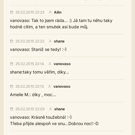
25.02.2015 22:23
Ailin
vanovaso: Tak to jsem ráda... :) Já tam tu něhu taky
hodně cítím, a ten smutek asi bude můj.
25.02.2015 22:22
shane
vanovaso: Staniž se tedy! :-)
25.02.2015 22:14
vanovaso
shane:taky tomu věřím, díky...
25.02.2015 22:13
vanovaso
Amelie M.: díky , moc...
25.02.2015 22:05
shane
vanovaso: Krásně toužebná! :-)
Třeba přijde alespoň ve snu...Dobrou noc!:-D