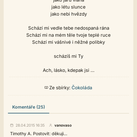
jako létu slunce
jako nebi hvězdy
Schází mi vedle tebe nedospaná rána
Schází mi na mém těle tvoje teplé ruce
Schází mi vášnivé i něžné polibky
scházíš mi Ty
Ach, lásko, kdepak jsi …
Ze sbírky:
Čokoláda
Komentáře (25)
28.04.2015 16:35
vanovaso
Timothy A. Postovit: děkuji...