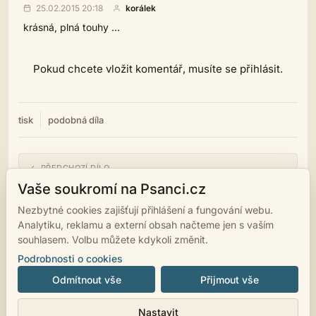
25.02.2015 20:18
korálek
krásná, plná touhy ...
Pokud chcete vložit komentář, musíte se přihlásit.
tisk
podobná díla
← PŘEDCHOZÍ DÍLO
Marcipánové srdce
Vaše soukromí na Psanci.cz
Nezbytné cookies zajišťují přihlášení a fungování webu.
NÁSLEDUJÍCÍ DÍLO →
Analytiku, reklamu a externí obsah načteme jen s vaším
Anděl co kouří doutník z Nikaragui
souhlasem. Volbu můžete kdykoli změnit.
Podrobnosti o cookies
Odmítnout vše
Přijmout vše
© 2007 - 2026
psanci.cz
•
Nastavení cookies
•
Facebook
• Programming
Nastavit