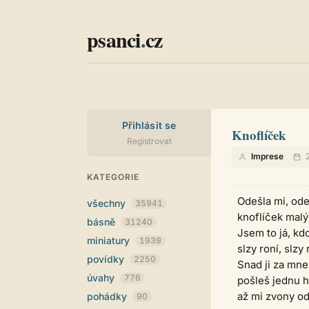
psanci
.
cz
Přihlásit se
Knoflíček
Registrovat
Imprese
2
KATEGORIE
Odešla mi, ode
všechny
35941
knoflíček malý 
básně
31240
Jsem to já, kd
miniatury
1939
slzy roní, slzy 
povídky
2250
Snad ji za mne
úvahy
776
pošleš jednu h
až mi zvony od
pohádky
90