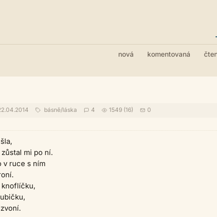
nová
komentovaná
čte
2.04.2014
básně
/
láska
4
1549 (16)
0
šla,
zůstal mi po ní.
o v ruce s ním
roní.
 knoflíčku,
ubičku,
zvoní.