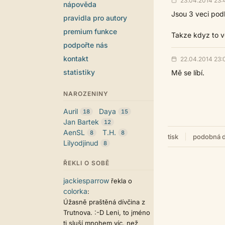
23.04.2014 23:
nápověda
Jsou 3 veci podl
pravidla pro autory
premium funkce
Takze kdyz to v
podpořte nás
kontakt
22.04.2014 23:
statistiky
Mě se líbí.
NAROZENINY
Auril
Daya
18
15
Jan Bartek
12
AenSL
T.H.
8
8
tisk
podobná d
Lilyodjinud
8
ŘEKLI O SOBĚ
jackiesparrow
řekla o
colorka
:
Úžasně praštěná dívčina z
Trutnova. :-D Leni, to jméno
ti sluší mnohem víc, než