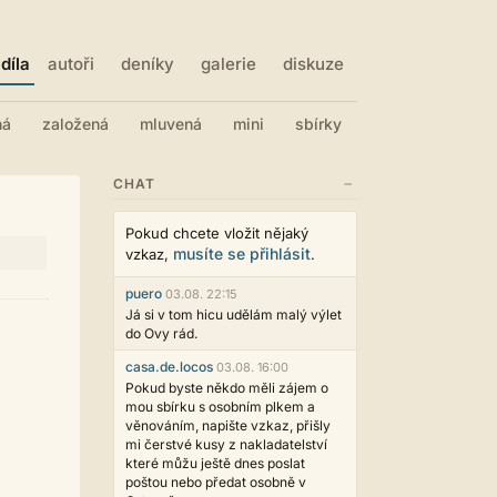
díla
autoři
deníky
galerie
diskuze
ná
založená
mluvená
mini
sbírky
−
CHAT
Pokud chcete vložit nějaký
musíte se přihlásit
vzkaz,
.
puero
03.08. 22:15
Já si v tom hicu udělám malý výlet
do Ovy rád.
casa.de.locos
03.08. 16:00
Pokud byste někdo měli zájem o
mou sbírku s osobním plkem a
věnováním, napište vzkaz, přišly
mi čerstvé kusy z nakladatelství
které můžu ještě dnes poslat
poštou nebo předat osobně v