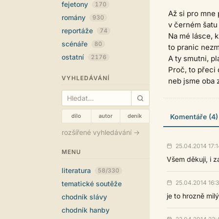
fejetony
170
Až si pro mne 
romány
930
v černém šatu
reportáže
74
Na mé lásce, k
scénáře
80
to pranic nezm
ostatní
2176
A ty smutni, pla
Proč, to přeci 
VYHLEDÁVÁNÍ
neb jsme oba z
dílo
autor
deník
Komentáře (4)
rozšířené vyhledávání →
25.04.2014 17:1
MENU
Všem děkuji, i z
literatura
58/330
25.04.2014 16:
tematické soutěže
je to hrozně milý 
chodník slávy
chodník hanby