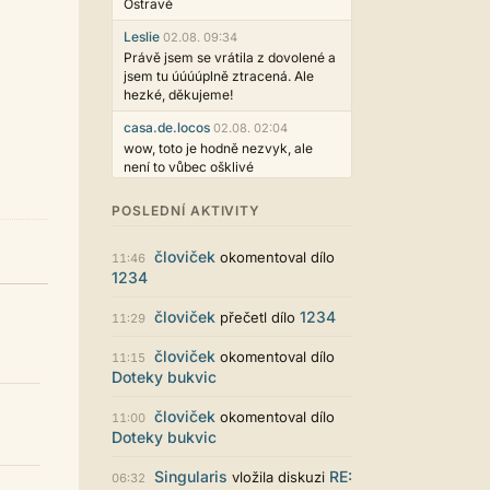
Ostravě
Leslie
02.08. 09:34
Právě jsem se vrátila z dovolené a
jsem tu úúúúplně ztracená. Ale
hezké, děkujeme!
casa.de.locos
02.08. 02:04
wow, toto je hodně nezvyk, ale
není to vůbec ošklivé
Jarda468
31.07. 12:50
POSLEDNÍ AKTIVITY
Už i počet přečtení jde vidět,
reklama co zasahovala do chatu je
človiček
okomentoval dílo
myslím také už v pořádku,
11:46
1234
perfektní práce :)
Singularis
30.07. 06:19
človiček
1234
přečetl dílo
11:29
Líbí se mi tmavá varianta nového
vzhledu. Na některých místech
človiček
okomentoval dílo
11:15
jsou sice mezi prvky příliš velké
Doteky bukvic
mezery, ale když mě to bude štvát,
určitě to půjde upravit místním
človiček
okomentoval dílo
11:00
stylem... Celkově je styl dobře
Doteky bukvic
funkční a příjemný. Podvedl se.
puero
Singularis
29.07. 11:53
RE:
vložila diskuzi
06:32