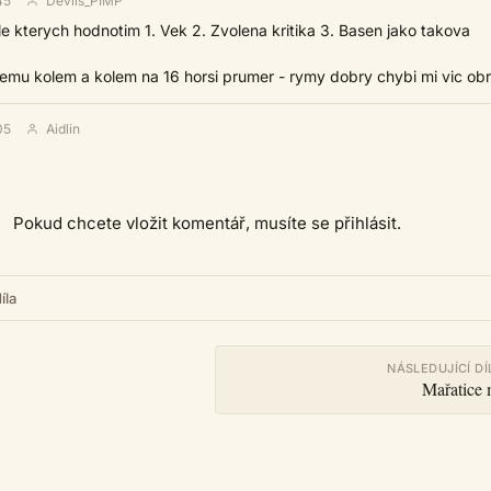
45
Devils_PIMP
e kterych hodnotim 1. Vek 2. Zvolena kritika 3. Basen jako takova
emu kolem a kolem na 16 horsi prumer - rymy dobry chybi mi vic ob
05
Aidlin
Pokud chcete vložit komentář, musíte se přihlásit.
íla
NÁSLEDUJÍCÍ DÍ
Mařatice 