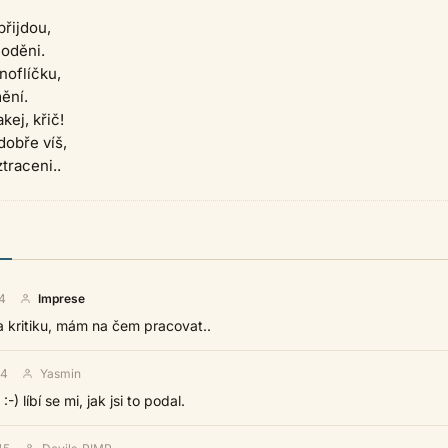
přijdou,
 oděni.
noflíčku,
ění.
kej, křič!
dobře víš,
traceni..
4
Imprese
a kritiku, mám na čem pracovat..
34
Yasmin
:-) líbí se mi, jak jsi to podal.