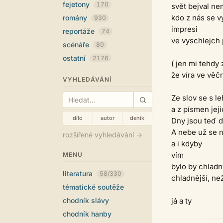
fejetony
170
svět bejval ne
kdo z nás se 
romány
930
impresi
reportáže
74
ve vyschlejch 
scénáře
80
ostatní
2176
( jen mi tehdy 
že víra ve věč
VYHLEDÁVÁNÍ
Ze slov se s le
a z písmen jej
dílo
autor
deník
Dny jsou teď de
A nebe už se 
rozšířené vyhledávání →
a i kdyby
vím
MENU
bylo by chladn
literatura
58/330
chladnější, ne
tématické soutěže
chodník slávy
já a ty
chodník hanby