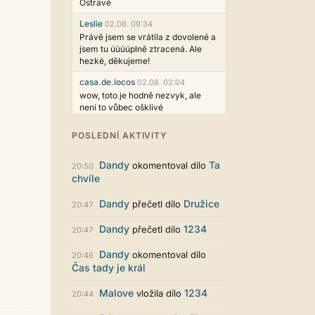
Ostravě
Leslie
02.08. 09:34
Právě jsem se vrátila z dovolené a
jsem tu úúúúplně ztracená. Ale
hezké, děkujeme!
casa.de.locos
02.08. 02:04
wow, toto je hodně nezvyk, ale
není to vůbec ošklivé
Jarda468
31.07. 12:50
POSLEDNÍ AKTIVITY
Už i počet přečtení jde vidět,
reklama co zasahovala do chatu je
Dandy
Ta
okomentoval dílo
myslím také už v pořádku,
20:50
chvíle
perfektní práce :)
Singularis
30.07. 06:19
Dandy
Družice
přečetl dílo
20:47
Líbí se mi tmavá varianta nového
vzhledu. Na některých místech
Dandy
1234
přečetl dílo
20:47
jsou sice mezi prvky příliš velké
mezery, ale když mě to bude štvát,
Dandy
okomentoval dílo
20:46
určitě to půjde upravit místním
Čas tady je král
stylem... Celkově je styl dobře
funkční a příjemný. Podvedl se.
Malove
1234
vložila dílo
20:44
puero
29.07. 11:53