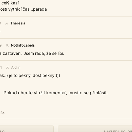
ě celý kazí
kostí vytrácí čas...paráda
9
Therésia
)
9
NotInToLabels
a zastavení. Jsem ráda, že se líbí.
1
Aidlin
ak.:) je to pěkný, dost pěkný:)))
Pokud chcete vložit komentář, musíte se přihlásit.
íla
ÍLO
NÁSLEDUJÍCÍ DÍ