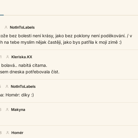
NotInToLabels
tože bez bolesti není krásy, jako bez poklony není poděkování. / v
 na tebe myslím nějak častěji, jako bys patřila k mojí zimě :)
1
Kleriska.KX
, bolavá.. nabitá citama.
sem dneska potřebovala číst.
5
NotInToLabels
a: Homér: díky :)
6
Makyna
8
Homér