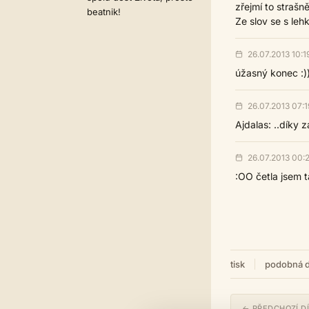
zřejmí to strašn
beatnik!
Ze slov se s leh
26.07.2013 10:1
úžasný konec :)
26.07.2013 07:1
Ajdalas: ..díky z
26.07.2013 00:2
:OO četla jsem t
tisk
podobná d
← PŘEDCHOZÍ D