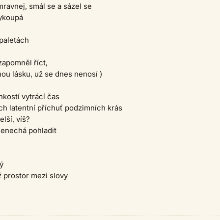
mravnej, smál se a sázel se
vykoupá
paletách
zapomněl říct,
nou lásku, už se dnes nenosí )
hkostí vytrácí čas
ich latentní příchuť podzimních krás
lší, víš?
nenechá pohladit
ý
ž prostor mezi slovy