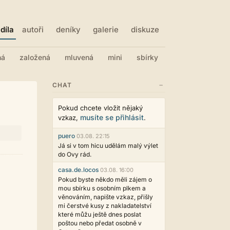
díla
autoři
deníky
galerie
diskuze
ná
založená
mluvená
mini
sbírky
−
CHAT
Pokud chcete vložit nějaký
musíte se přihlásit
vzkaz,
.
puero
03.08. 22:15
Já si v tom hicu udělám malý výlet
do Ovy rád.
casa.de.locos
03.08. 16:00
Pokud byste někdo měli zájem o
mou sbírku s osobním plkem a
věnováním, napište vzkaz, přišly
mi čerstvé kusy z nakladatelství
které můžu ještě dnes poslat
poštou nebo předat osobně v