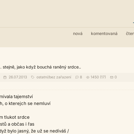
nová
komentovaná
čte
.. stejně, jako když bouchá raněný srdce..
26.07.2013
ostatní
/
bez zařazení
8
1450 (17)
0
mívala tajemství
ch, o kterejch se nemluví
m tlukot srdce
stů a občas i řas
dyž bylo jasný, že už se nedíváš /