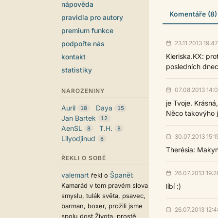
nápověda
Komentáře (8)
pravidla pro autory
premium funkce
23.11.2013 19:47
podpořte nás
Kleriska.KX: pro
kontakt
posledních dnech
statistiky
07.08.2013 14:0
NAROZENINY
je Tvoje. Krásná
Auril
Daya
18
15
Něco takovýho j
Jan Bartek
12
AenSL
T.H.
8
8
30.07.2013 15:1
Lilyodjinud
8
Therésia: Makyn
ŘEKLI O SOBĚ
26.07.2013 19:2
valemart
Španěl
řekl o
:
Kamarád v tom pravém slova
líbí :)
smyslu, tulák světa, psavec,
barman, boxer, prožili jsme
26.07.2013 12:4
spolu dost Života, prostě