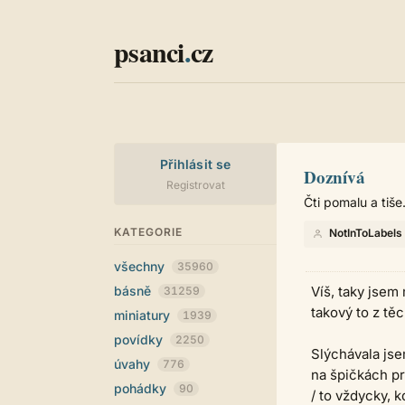
psanci
.
cz
Přihlásit se
Doznívá
Registrovat
Čti pomalu a tiše
KATEGORIE
NotInToLabels
všechny
35960
básně
Víš, taky jsem 
31259
takový to z tě
miniatury
1939
povídky
2250
Slýchávala jse
úvahy
776
na špičkách pr
pohádky
90
/ to vždycky, k