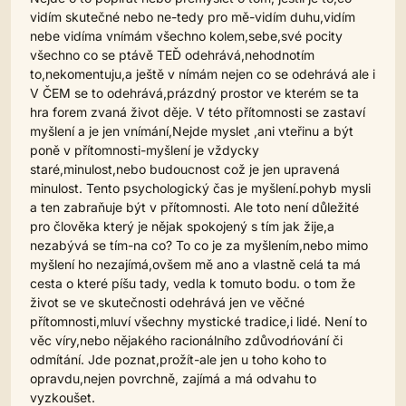
vidím skutečné nebo ne-tedy pro mě-vidím duhu,vidím
nebe vidíma vnímám všechno kolem,sebe,své pocity
všechno co se ptávě TEĎ odehrává,nehodnotím
to,nekomentuju,a ještě v nímám nejen co se odehrává ale i
V ČEM se to odehrává,prázdný prostor ve kterém se ta
hra forem zvaná život děje. V této přítomnosti se zastaví
myšlení a je jen vnímání,Nejde myslet ,ani vteřinu a být
poně v přítomnosti-myšlení je vždycky
staré,minulost,nebo budoucnost což je jen upravená
minulost. Tento psychologický čas je myšlení.pohyb mysli
a ten zabraňuje být v přítomnosti. Ale toto není důležité
pro člověka který je nějak spokojený s tím jak žije,a
nezabývá se tím-na co? To co je za myšlením,nebo mimo
myšlení ho nezajímá,ovšem mě ano a vlastně celá ta má
cesta o které píšu tady, vedla k tomuto bodu. o tom že
život se ve skutečnosti odehrává jen ve věčné
přítomnosti,mluví všechny mystické tradice,i lidé. Není to
věc víry,nebo nějakého racionálního zdůvodńování či
odmítání. Jde poznat,prožít-ale jen u toho koho to
opravdu,nejen povrchně, zajímá a má odvahu to
vyzkoušet.