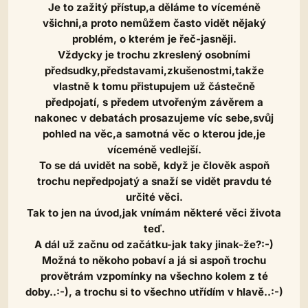
Je to zažitý přístup,a děláme to víceméně
všichni,a proto nemůžem často vidět nějaký
problém, o kterém je řeč-jasněji.
Vždycky je trochu zkreslený osobními
předsudky,představami,zkušenostmi,takže
vlastně k tomu přistupujem už částečně
předpojatí, s předem utvořeným závěrem a
nakonec v debatách prosazujeme víc sebe,svůj
pohled na věc,a samotná věc o kterou jde,je
víceméně vedlejší.
To se dá uvidět na sobě, když je člověk aspoň
trochu nepředpojatý a snaží se vidět pravdu té
určité věci.
Tak to jen na úvod,jak vnímám některé věci života
teď.
A dál už začnu od začátku-jak taky jinak-že?:-)
Možná to někoho pobaví a já si aspoň trochu
provětrám vzpomínky na všechno kolem z té
doby..:-), a trochu si to všechno utřídím v hlavě..:-)