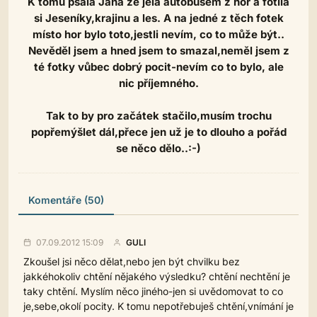
K tomu psala Jana že jela autobusem z hor a fotila
si Jeseníky,krajinu a les. A na jedné z těch fotek
místo hor bylo toto,jestli nevím, co to může být..
Nevěděl jsem a hned jsem to smazal,neměl jsem z
té fotky vůbec dobrý pocit-nevím co to bylo, ale
nic příjemného.
Tak to by pro začátek stačilo,musím trochu
popřemýšlet dál,přece jen už je to dlouho a pořád
se něco dělo..:-)
Komentáře (50)
07.09.2012 15:09
GULI
Zkoušel jsi něco dělat,nebo jen být chvilku bez
jakkéhokoliv chtění nějakého výsledku? chtění nechtění je
taky chtění. Myslím něco jiného-jen si uvědomovat to co
je,sebe,okolí pocity. K tomu nepotřebuješ chtění,vnímání je