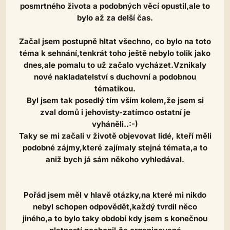
posmrtného života a podobných věcí opustil,ale to
bylo až za delší čas.
Začal jsem postupně hltat všechno, co bylo na toto
téma k sehnání,tenkrát toho ještě nebylo tolik jako
dnes,ale pomalu to už začalo vycházet.Vznikaly
nové nakladatelství s duchovní a podobnou
tématikou.
Byl jsem tak posedlý tím vším kolem,že jsem si
zval domů i jehovisty-zatímco ostatní je
vyháněli..:-)
Taky se mi začali v životě objevovat lidé, kteří měli
podobné zájmy,které zajímaly stejná témata,a to
aniž bych já sám někoho vyhledával.
Pořád jsem měl v hlavě otázky,na které mi nikdo
nebyl schopen odpovědět,každý tvrdil něco
jiného,a to bylo taky období kdy jsem s konečnou