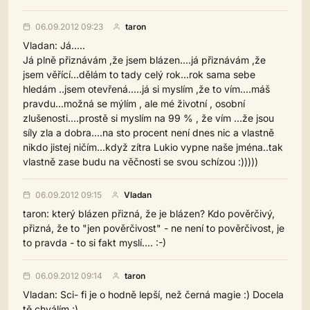
06.09.2012 09:23
taron
Vladan: Já.....
Já plně přiznávám ,že jsem blázen....já přiznávám ,že
jsem věřící...dělám to tady celý rok...rok sama sebe
hledám ..jsem otevřená.....já si myslím ,že to vím....máš
pravdu...možná se mýlím , ale mé životní , osobní
zlušenosti....prostě si myslím na 99 % , že vím ...že jsou
síly zla a dobra....na sto procent není dnes nic a vlastně
nikdo jistej ničím...když zítra Lukio vypne naše jména..tak
vlastně zase budu na věčnosti se svou schízou :)))))
06.09.2012 09:15
Vladan
taron: který blázen přizná, že je blázen? Kdo pověrčivý,
přizná, že to "jen pověrčivost" - ne není to pověrčivost, je
to pravda - to si fakt myslí.... :-)
06.09.2012 09:14
taron
Vladan: Sci- fi je o hodně lepší, než černá magie :) Docela
tě chválím :)