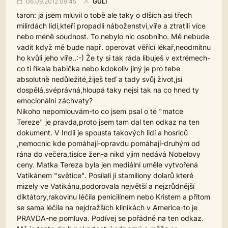
06.09.2012 09:45
GULI
taron: já jsem mluvil o tobě ale taky o dlších asi třech
milirdách lidí,kteří propadli náboženství,víře a ztratili více
nebo méně soudnost. To nebylo nic osobního. Mě nebude
vadit když mě bude např. operovat věřící lékař,neodmítnu
ho kvůli jeho víře..:-) Že ty si tak ráda libuješ v extrémech-
co ti říkala babička nebo kdokoliv jiný je pro tebe
absolutně nedůležité,žiješ teď a tady svůj život,jsi
dospělá,svéprávná,hloupá taky nejsi tak na co hned ty
emocionální záchvaty?
Nikoho nepomlouvám-to co jsem psal o té "matce
Tereze" je pravda,proto jsem tam dal ten odkaz na ten
dokument. V Indii je spousta takových lidí a hosriců
,nemocnic kde pomáhají-opravdu pomáhají-druhým od
rána do večera,tisíce žen-a nikd yjim nedává Nobelovy
ceny. Matka Tereza byla jen mediální uměle vytvořená
Vatikánem "světice". Posílali jí stamiliony dolarů které
mizely ve Vatikánu,podorovala největší a nejzrůdnější
diktátory,rakovinu léčila penicilínem nebo Kristem a přitom
se sama léčila na nejdražších klinikách v Americe-to je
PRAVDA-ne pomluva. Podívej se pořádně na ten odkaz.