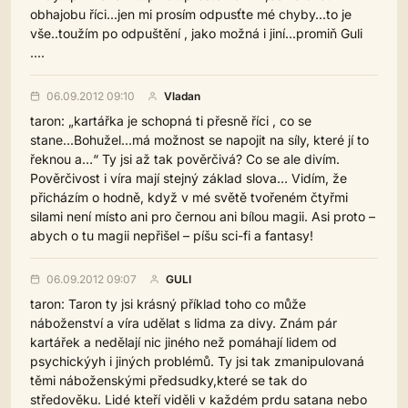
obhajobu říci...jen mi prosím odpusťte mé chyby...to je
vše..toužím po odpuštění , jako možná i jiní...promiň Guli
....
06.09.2012 09:10
Vladan
taron: „kartářka je schopná ti přesně říci , co se
stane...Bohužel...má možnost se napojit na síly, které jí to
řeknou a…“ Ty jsi až tak pověrčivá? Co se ale divím.
Pověrčivost i víra mají stejný základ slova… Vidím, že
přicházím o hodně, když v mé světě tvořeném čtyřmi
silami není místo ani pro černou ani bílou magii. Asi proto –
abych o tu magii nepřišel – píšu sci-fi a fantasy!
06.09.2012 09:07
GULI
taron: Taron ty jsi krásný příklad toho co může
náboženství a víra udělat s lidma za divy. Znám pár
kartářek a nedělají nic jiného než pomáhají lidem od
psychickýyh i jiných problémů. Ty jsi tak zmanipulovaná
těmi náboženskými předsudky,které se tak do
středověku. Lidé kteří viděli v každém prdu satana nebo