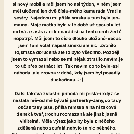
si nový mobil a měl jsem ho asi týden, v něm jsem
měl uložené jen dvě čísla-mého kamaráda Vrati a
sestry. Najednou mi přišla smska a tam bylo jen-
mama. Moje matka byla v té době už spoustu let
mrtvá a sastra ani kamarád si na tento druh žertů
nepotrpí. Měl jsem to číslo dlouho uložené-občas
jsem tam volal,napsal smsku ale nic. Zvonilo
to,smska doručená ale to bylo všechno. Později
jsem to vymazal nebo se mi nějak ztratilo,nevím,je
to už přes patnáct let. Tak nevím co to bylo-asi
náhoda ,ale zrovna v době, kdy jsem byl posedlý
duchařinou..:-)
Další taková zvláštní příhoda mi přišla-i když se
nestala mě-od mé bývalé partnerky-Jany,co tady
občas taky píše, přišla mmska a na ní taková
ženská tvář,trochu rozmazaná ale jinak jasně
viditelná. Měla výraz jako by byla z něčeho
zděšená nebo zoufalá,nebylo to nic pěkného.