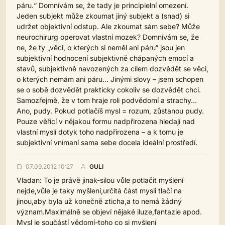
páru.“ Domnívám se, že tady je principielní omezení.
Jeden subjekt může zkoumat jiný subjekt a (snad) si
udržet objektivní odstup. Ale zkoumat sám sebe? Může
neurochirurg operovat vlastní mozek? Domnívám se, že
ne, že ty „věci, o kterých si neměl ani páru“ jsou jen
subjektivní hodnocení subjektivně chápaných emocí a
stavů, subjektivně navozených za cílem dozvědět se věci,
o kterých nemám ani páru… Jinými slovy – jsem schopen
se o sobě dozvědět prakticky cokoliv se dozvědět chci.
Samozřejmě, že v tom hraje roli podvědomí a strachy…
Ano, pudy. Pokud potlačíš mysl = rozum, zůstanou pudy.
Pouze věřící v nějakou formu nadpřirozena hledají nad
vlastní myslí dotyk toho nadpřirozena – a k tomu je
subjektivní vnímaní sama sebe docela ideální prostředí.
07.09.2012 10:27
GULI
Vladan: To je právě jinak-silou vůle potlačit myšlení
nejde,vůle je taky myšlení,určitá část mysli tlačí na
jinou,aby byla už konečně zticha,a to nemá žádný
význam.Maximálně se objeví nějaké iluze,fantazie apod.
Mysl je součástí vědomí-toho co si myšlení