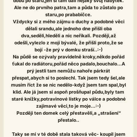
dobu po staru,jen si tam dali nějaký svůj nábytek.
Ale ne do prvního patra,tam a půda to zůstalo po
staru,po prababičce.
Vždycky si z mého zájmu o duchy a podobné věci
dělali srandu,ale jednoho dne přišli oba
dva,seděli,hleděli a nic neříkali. Později,až
odešli,vylezlo z mojí bývalé, že přišli proto,že se
bojí -že prý v domku straší..:-)
Na půdě se ozývaly pravidelně kroky,někdo pořád
ťukal do radiátoru,pořád něco padalo,bouchalo...A
prý jestli tam nemůžu nahoře párkrát
přespat,abych si to poslechl. Tak jsem tedy šel,ale
musím říct že se nic nedělo-když jsem tam spal,byl
klid. Ale já jsem si aspoň prošňupal půdu,byly tam
staré knížky,potravinové lístky po válce a podobné
zajímavé věci,to je moje...:-)
Později ten domek celý přestavěli,a „strašení“
přestalo..
Taky se mi v té době stala taková věc- koupil jsem