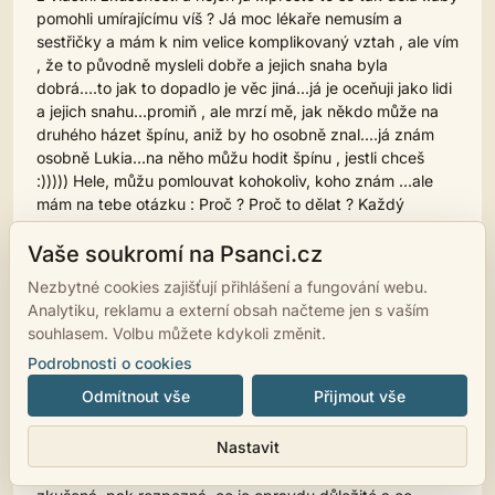
pomohli umírajícímu víš ? Já moc lékaře nemusím a
sestřičky a mám k nim velice komplikovaný vztah , ale vím
, že to původně mysleli dobře a jejich snaha byla
dobrá....to jak to dopadlo je věc jiná...já je oceňuji jako lidi
a jejich snahu...promiň , ale mrzí mě, jak někdo může na
druhého házet špínu, aniž by ho osobně znal....já znám
osobně Lukia...na něho můžu hodit špínu , jestli chceš
:))))) Hele, můžu pomlouvat kohokoliv, koho znám ...ale
mám na tebe otázku : Proč ? Proč to dělat ? Každý
děláme chyby...já přece taky a každý toužíme po tom ,
Vaše soukromí na Psanci.cz
aby nám druzí chyby odpustili ..já tedy
odpouštím...odpouštím i chyby Matky Terazy....určitě taky
Nezbytné cookies zajišťují přihlášení a fungování webu.
nějaké měla, byla jenom člověk, který byl mezi bídou a
Analytiku, reklamu a externí obsah načteme jen s vaším
utrpením a sama a dobrovolně..a to je tak veliký záslužný
souhlasem. Volbu můžete kdykoli změnit.
dar, že ...že... a už končím taky :))
Podrobnosti o cookies
Odmítnout vše
Přijmout vše
06.09.2012 08:33
taron
Vladan: Ach Vladane, Vladane..jak se mýlíš ....kartářka je
Nastavit
schopná ti přesně říci , co se stane...Bohužel...má
možnost se napojit nasíly, které jí to řeknou a pokud je