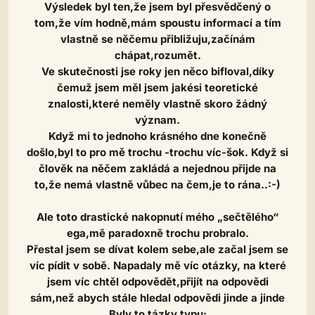
Výsledek byl ten,že jsem byl přesvědčený o
tom,že vím hodně,mám spoustu informací a tím
vlastně se něčemu přibližuju,začínám
chápat,rozumět.
Ve skutečnosti jse roky jen něco bifloval,díky
čemuž jsem měl jsem jakési teoretické
znalosti,které neměly vlastně skoro žádný
význam.
Když mi to jednoho krásného dne konečně
došlo,byl to pro mě trochu -trochu víc-šok. Když si
člověk na něčem zakládá a nejednou přijde na
to,že nemá vlastně vůbec na čem,je to rána..:-)
Ale toto drastické nakopnutí mého „sečtělého“
ega,mě paradoxně trochu probralo.
Přestal jsem se dívat kolem sebe,ale začal jsem se
víc pídit v sobě. Napadaly mě víc otázky, na které
jsem víc chtěl odpovědět,přijít na odpovědi
sám,než abych stále hledal odpovědi jinde a jinde
Byly to tázky typu: