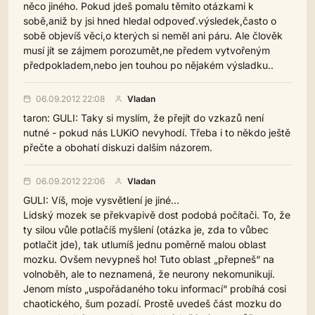
něco jiného. Pokud jdeš pomalu těmito otázkami k
sobě,aniž by jsi hned hledal odpoveď.výsledek,často o
sobě objevíš věci,o kterých si neměl ani páru. Ale člověk
musí jít se zájmem porozumět,ne předem vytvořeným
předpokladem,nebo jen touhou po nějakém výsladku..
06.09.2012 22:08
Vladan
taron: GULI: Taky si myslím, že přejít do vzkazů není
nutné - pokud nás LUKiO nevyhodí. Třeba i to někdo ještě
přečte a obohatí diskuzi dalším názorem.
06.09.2012 22:06
Vladan
GULI: Víš, moje vysvětlení je jiné…
Lidský mozek se překvapivě dost podobá počítači. To, že
ty silou vůle potlačíš myšlení (otázka je, zda to vůbec
potlačit jde), tak utlumíš jednu poměrně malou oblast
mozku. Ovšem nevypneš ho! Tuto oblast „přepneš“ na
volnoběh, ale to neznamená, že neurony nekomunikují.
Jenom místo „uspořádaného toku informací“ probíhá cosi
chaotického, šum pozadí. Prostě uvedeš část mozku do