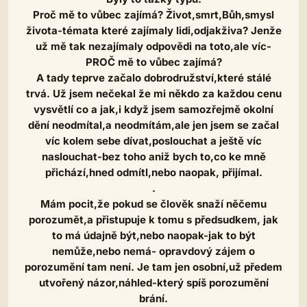
Proč mě to vůbec zajímá? Život,smrt,Bůh,smysl
života-témata které zajímaly lidi,odjakživa? Jenže
už mě tak nezajímaly odpovědi na toto,ale víc-
PROČ mě to vůbec zajímá?
A tady teprve začalo dobrodružství,které stálé
trvá. Už jsem nečekal že mi někdo za každou cenu
vysvětlí co a jak,i když jsem samozřejmě okolní
dění neodmítal,a neodmítám,ale jen jsem se začal
víc kolem sebe dívat,poslouchat a ještě víc
naslouchat-bez toho aniž bych to,co ke mně
přichází,hned odmítl,nebo naopak, přijímal.
.
Mám pocit,že pokud se člověk snaží něčemu
porozumět,a přistupuje k tomu s předsudkem, jak
to má údajně být,nebo naopak-jak to být
nemůže,nebo nemá- opravdový zájem o
porozumění tam není. Je tam jen osobní,už předem
utvořený názor,náhled-který spíš porozumění
brání.