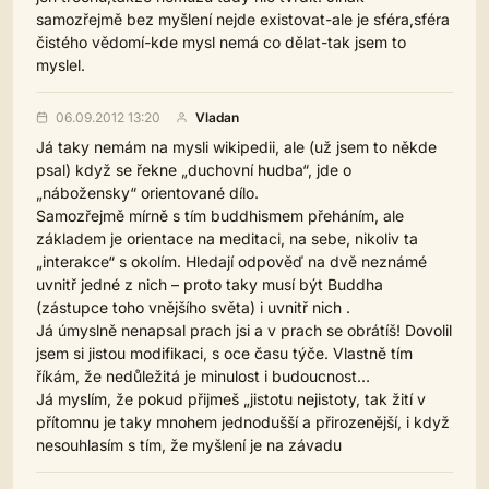
samozřejmě bez myšlení nejde existovat-ale je sféra,sféra
čistého vědomí-kde mysl nemá co dělat-tak jsem to
myslel.
06.09.2012 13:20
Vladan
Já taky nemám na mysli wikipedii, ale (už jsem to někde
psal) když se řekne „duchovní hudba“, jde o
„nábožensky“ orientované dílo.
Samozřejmě mírně s tím buddhismem přeháním, ale
základem je orientace na meditaci, na sebe, nikoliv ta
„interakce“ s okolím. Hledají odpověď na dvě neznámé
uvnitř jedné z nich – proto taky musí být Buddha
(zástupce toho vnějšího světa) i uvnitř nich .
Já úmyslně nenapsal prach jsi a v prach se obrátíš! Dovolil
jsem si jistou modifikaci, s oce času týče. Vlastně tím
říkám, že nedůležitá je minulost i budoucnost…
Já myslím, že pokud přijmeš „jistotu nejistoty, tak žití v
přítomnu je taky mnohem jednodušší a přirozenější, i když
nesouhlasím s tím, že myšlení je na závadu