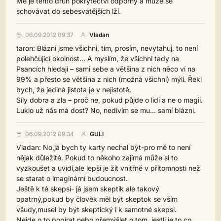
Mě je tento druh pokrytectví odporný a může se
schovávat do sebesvatějších lží.
06.09.2012 09:37
Vladan
taron: Blázni jsme všichni, tím, prosím, nevytahuj, to není
polehčující okolnost… A myslím, že všichni tady na
Psancích hledají – sami sebe a většina z nich něco ví na
99% a přesto se většina z nich (možná všichni) mýlí. Řekl
bych, že jediná jistota je v nejistotě.
Síly dobra a zla – proč ne, pokud půjde o lidi a ne o magii.
Lukio už nás má dost? No, nedivím se mu… samí blázni.
06.09.2012 09:34
GULI
Vladan: No,já bych ty karty nechal být-pro mě to není
nějak důležité. Pokud to někoho zajímá může si to
vyzkoušet a uvidí,ale lepší je žít vnitřně v přítomnosti než
se starat o imaginární budoucnost.
Ještě k té skepsi- já jsem skeptik ale takový
opatrný,pokud by člověk měl být skeptok se vším
všudy,musel by být skeptický i k samotné skepsi.
Nejde o to popírat nebo přemýšlet o tom, jestli je to,co