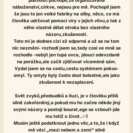
platností pochopil,že organizovaná
náboženství,církve, nejsou pro mě. Pochopil jsem
že jsou to jen velké fabriky na sliby, něco, co má
člověka udržovat pomocí víry v jejich vlivu,a tak z
něho vlastně dělat otroka bez vlastního
názoru,zkušenosti.
Toto mi je dodnes cizí až odporné a už se na tom
nic nezmění- rozhodl jsem se,tedy cosi ve mně se
rozhodlo -nebýt jen tupá ovce, jdoucí odevzdaně
na porážku,ale začít zjišťovat víceméně sám.
Vydal jsem se na cestu,cestu systémem pokus-
omyl. Ty omyly byly často dost bolestné,ale jako
zkušenost k nezaplacení.
Svět zvyků,předsudků a iluzí, je v člověku příliš
silně zakořeněný,a pokud mu ho začne někdo jiný
svými názory a postoji bourat,ego se vzbouří-jde
mu totiž o život..:-)
Musím ještě podotknout jednu věc,a to,že i když
mě věci „mezi nebem a zemí“ silně