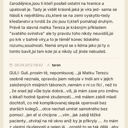
čarodějnice,jsou ti kteří posílali ostatní na hranice a
upalovali je. Tady je vidět krásně.jaká je víra jed- sama se
hlásíš k největšímu zlu,které se na zemi vyskytlo-tedy
křesťanství a tvrdíš že zlo jsou ti,kteří pomáhají druhým.
Právě ta slavná matka Tereza je krásným příkladem
"svatého svinstva" ale ty pravdu toho nikdy neuvidíš,jsi
po krk v bahně víry,a to je téměř konec lidského
rozumu,soudnosti. Nemá smysl se s lidma jako jsi ty o
tomto bavit,jsi tam kde jsi a nikdy už jinde nebudeš.
06.09.2012 08:42
taron
GULI: Guli..prosím tě, nepomlouvej ...já Matku Terezu
osobně neznala, opravdu jsem nebyla v Indii ani v jejích
založených misijních táborech..nemám o ní co říci , než to
, že snad její vůle byla dobrá...víš, já mám zase pro změnu
s lékaři hodně špatné zkušenosti....mě málem zabili mladí
dochtoři, co mě komplikovanej slepák operovali bez
starších kolegů....otce nechali umírat samotného bez
pomoci ..jen ať si chcípne ....vím , jak zabíjí těžké
pacienty...otvírají na ně okno aniž by je přikryly ... .to mám
z vlastní zkušenosti a nejen já ...prostě to se tak dělá ..aby