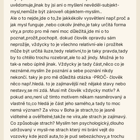
uvědomuje,jinak by jsi ani o myšlení nevěděl-subjekt-
mysl,nemůže být zároveň objektem-myslím..
Ale o to nejde,jde o to,že jakkékoliv vysvětlení např.proč a
jak mysl funguje ,nebo cokoliv jiného,je taky určitá forma
víry,a proto pro mě není moc důležitá,jde mi o to
poznat,prožít,pochopit. dokud člověk opravdu sám
neprožije, vždycky to je všechno relativní-ale i prožitek
může být určitá iluze,tedy relativní,to je taky pravda,tady
by to chtělo trochu rozebrat,ale to až jindy. Možná je to
tak-a nebo úplně jinak. Vždycky je tady část,něco co je
neznámé.myslím že poznání a sebe poznání nikdy
nekončí. taky je pro mě důležitá otázka -PROČ- člověk
něco např.hledá. to je zajímavější než nějaké stavy nebo
nestavy,se mi zdá. Musí mít člověk vždycky motiv? A
pokud ano,není už tímto motivem někam nasměrovaný a
vlastně to,co hledá je část jeho samého,a tady to moc
nemá význam? Za vírou v Boha je strach,to je jasně
viditelné a ověřitelné,takže ne víra,ale strach je zajímavý.
Co způsobuje strach? Myslím ten psychologický,dlouho
udržovaný v mysli-ne strach který mi brání vejít do
vozovky kde jezdí auta,to je pud sebezáchovy,a trochu