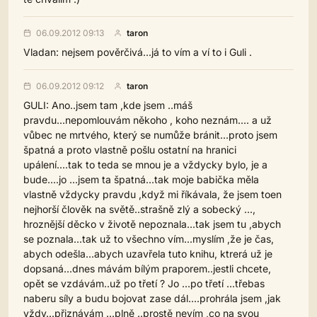
06.09.2012 09:13
taron
Vladan: nejsem pověrčivá...já to vím a ví to i Guli .
06.09.2012 09:12
taron
GULI: Ano..jsem tam ,kde jsem ..máš
pravdu...nepomlouvám někoho , koho neznám.... a už
vůbec ne mrtvého, který se numůže bránit...proto jsem
špatná a proto vlastně pošlu ostatní na hranici
upálení....tak to teda se mnou je a vždycky bylo, je a
bude....jo ...jsem ta špatná...tak moje babička měla
vlastně vždycky pravdu ,když mi říkávala, že jsem toen
nejhorší člověk na světě..strašně zlý a sobecký ...,
hroznější děcko v životě nepoznala...tak jsem tu ,abych
se poznala...tak už to všechno vím...myslím ,že je čas,
abych odešla...abych uzavřela tuto knihu, ktrerá už je
dopsaná...dnes mávám bílým praporem..jestli chcete,
opět se vzdávám..už po třetí ? Jo ...po třetí ...třebas
naberu síly a budu bojovat zase dál....prohrála jsem ,jak
vždy...přiznávám ...plně ..prostě nevím ,co na svou