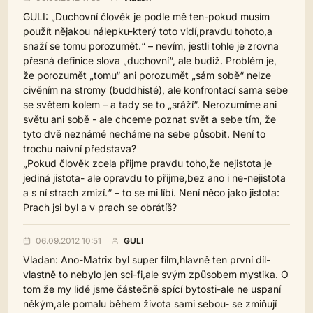
GULI: „Duchovní člověk je podle mě ten-pokud musím
použít nějakou nálepku-který toto vidí,pravdu tohoto,a
snaží se tomu porozumět.“ – nevím, jestli tohle je zrovna
přesná definice slova „duchovní“, ale budiž. Problém je,
že porozumět „tomu“ ani porozumět „sám sobě“ nelze
civěním na stromy (buddhisté), ale konfrontací sama sebe
se světem kolem – a tady se to „sráží“. Nerozumíme ani
světu ani sobě - ale chceme poznat svět a sebe tím, že
tyto dvě neznámé necháme na sebe působit. Není to
trochu naivní představa?
„Pokud člověk zcela přijme pravdu toho,že nejistota je
jediná jistota- ale opravdu to přijme,bez ano i ne-nejistota
a s ní strach zmizí.“ – to se mi líbí. Není něco jako jistota:
Prach jsi byl a v prach se obrátíš?
06.09.2012 10:51
GULI
Vladan: Ano-Matrix byl super film,hlavně ten první díl-
vlastně to nebylo jen sci-fi,ale svým způsobem mystika. O
tom že my lidé jsme částečně spící bytosti-ale ne uspaní
někým,ale pomalu během života sami sebou- se zmiňují