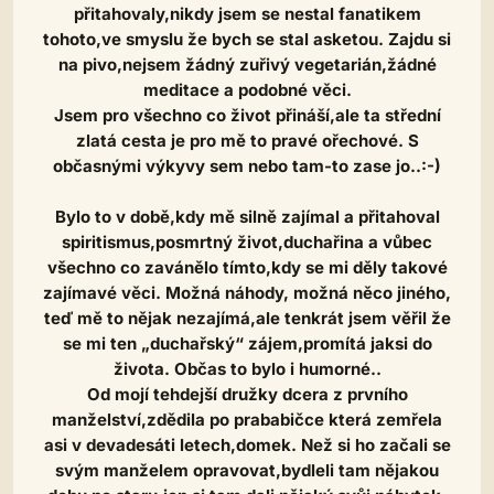
přitahovaly,nikdy jsem se nestal fanatikem
tohoto,ve smyslu že bych se stal asketou. Zajdu si
na pivo,nejsem žádný zuřivý vegetarián,žádné
meditace a podobné věci.
Jsem pro všechno co život přináší,ale ta střední
zlatá cesta je pro mě to pravé ořechové. S
občasnými výkyvy sem nebo tam-to zase jo..:-)
Bylo to v době,kdy mě silně zajímal a přitahoval
spiritismus,posmrtný život,duchařina a vůbec
všechno co zavánělo tímto,kdy se mi děly takové
zajímavé věci. Možná náhody, možná něco jiného,
teď mě to nějak nezajímá,ale tenkrát jsem věřil že
se mi ten „duchařský“ zájem,promítá jaksi do
života. Občas to bylo i humorné..
Od mojí tehdejší družky dcera z prvního
manželství,zdědila po prababičce která zemřela
asi v devadesáti letech,domek. Než si ho začali se
svým manželem opravovat,bydleli tam nějakou