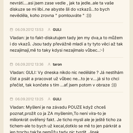
nevrátí....asi jsem zase vedle , jak ta jedle..ale ta vaše
diskuze se mi líbí..ne abyste šli do vzkazů...to bych
nevěděla, koho zrovna " pomlouváte " :)))
06.09.2012 13:53
GULI
Vladan: je to fakt-diskutujem tady jen my dva,a to můžem
i do vkazů. Jsou tady převážně mladí a ty tyto věci až tak
nezajímají,mě to taky kdysi nezajímalo vůbec..:-)
06.09.2012 13:36
taron
Vladan: GULI: Vy dneska nikdo nic neděláte ? Já nestíhám
číst a psát a pracovat už vůbec ne...to je v....já si to chci
přečíst, tak končete s tím ...ať jsem potom v obraze :)))
06.09.2012 13:25
GULI
Vladan: Myšlení je na závadu POUZE když chceš
poznat,prožít co ja ZA myšlením,To není víra-to je
milionkrát ověřený fakt. Je ticho mysli ale je ještě ticho za
tichem-ale to bych už kecal,dotklo se mě to jen párkrát a
jen trochu,takže nemůžu tady nic tvrdit. Jinak