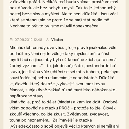
v člověku pořád. Neříkáš-teď budu vnímat-prostě vnímáš
bez důvodu ale bez pohybu mysli. Tak to je-jednoduchý
postoj beze slov a myšlení. Ale to není důležité. Jsou věci
které se stanou,ale ne proto že se mají stát podle mě.
Nechme to být-to by jsme mluvili donekonečna.
07.09.2012 12:48
Vladan
Mícháš dohromady dvě věci. „To je právě jinak-silou vůle
potlačit myšlení nejde,vůle je taky myšlení,určitá část
mysli tlačí na jinou,aby byla už konečně zticha,a to nemá
žádný význam…“ – to, jak dospěješ do „nestandardního“
stavu, jestli silou vůle (chtění se setkat s bohem, pekelným
soustředěním) nebo utlumením je nepodstatné. Důležité
je, člověk, který dokáže „vykolejit“ svou mozkovou
činnost, subjektivně zažívá různé mysticko-nábožensko-
napřirozené stavy.
Jiná věc je, proč to dělat (hledat) a kam lze dojít. Osobně
vidím odpověď na otázku PROč – protože to jde. Člověk
zkouší všechno, co jde zkusit. Zvědavost, zvídavost,
touha po neznámém… Zajímavější je otázka
„výsledek,často o sobě objevíš věci,o kterých si neměl ani