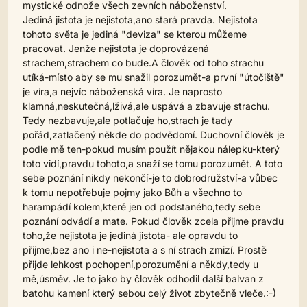
mystické odnože všech zevních náboženství.
Jediná jistota je nejistota,ano stará pravda. Nejistota
tohoto světa je jediná "deviza" se kterou můžeme
pracovat. Jenže nejistota je doprovázená
strachem,strachem co bude.A člověk od toho strachu
utíká-místo aby se mu snažil porozumět-a první "útočiště"
je víra,a nejvíc náboženská víra. Je naprosto
klamná,neskutečná,lživá,ale uspává a zbavuje strachu.
Tedy nezbavuje,ale potlačuje ho,strach je tady
pořád,zatlačený někde do podvědomí. Duchovní člověk je
podle mě ten-pokud musím použít nějakou nálepku-který
toto vidí,pravdu tohoto,a snaží se tomu porozumět. A toto
sebe poznání nikdy nekončí-je to dobrodružství-a vůbec
k tomu nepotřebuje pojmy jako Bůh a všechno to
harampádí kolem,které jen od podstaného,tedy sebe
poznání odvádí a mate. Pokud člověk zcela přijme pravdu
toho,že nejistota je jediná jistota- ale opravdu to
přijme,bez ano i ne-nejistota a s ní strach zmizí. Prostě
přijde lehkost pochopení,porozumění a někdy,tedy u
mě,úsměv. Je to jako by člověk odhodil další balvan z
batohu kamení který sebou celý život zbytečně vleče.:-)