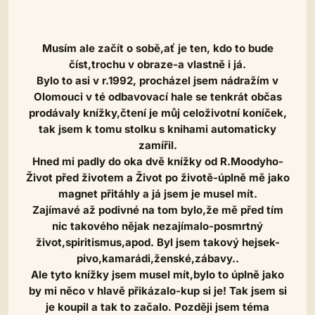
Musím ale začít o sobě,ať je ten, kdo to bude
číst,trochu v obraze-a vlastně i já.
Bylo to asi v r.1992, procházel jsem nádražím v
Olomouci v té odbavovací hale se tenkrát občas
prodávaly knížky,čtení je můj celoživotní koníček,
tak jsem k tomu stolku s knihami automaticky
zamířil.
Hned mi padly do oka dvě knížky od R.Moodyho-
Život před životem a Život po životě-úplně mě jako
magnet přitáhly a já jsem je musel mít.
Zajímavé až podivné na tom bylo,že mě před tím
nic takového nějak nezajímalo-posmrtný
život,spiritismus,apod. Byl jsem takový hejsek-
pivo,kamarádi,ženské,zábavy..
Ale tyto knížky jsem musel mít,bylo to úplně jako
by mi něco v hlavě přikázalo-kup si je! Tak jsem si
je koupil a tak to začalo. Později jsem téma