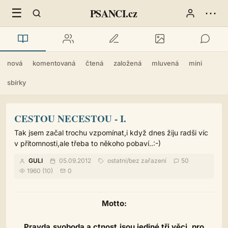
☰
⋯
PSANCI.cz
nová
komentovaná
čtená
založená
mluvená
mini
sbírky
CESTOU NECESTOU - I.
Tak jsem začal trochu vzpomínat,i když dnes žiju radši víc
v přítomnosti,ale třeba to někoho pobaví..:-)
GULI
05.09.2012
ostatní
/
bez zařazení
50
1960 (10)
0
Motto:
Pravda,svoboda a ctnost,jsou jediné tři věci, pro