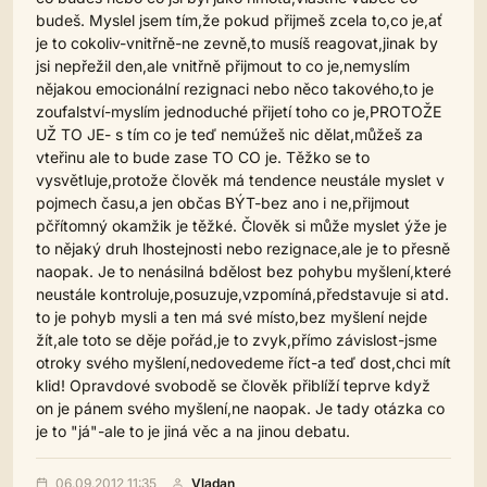
budeš. Myslel jsem tím,že pokud přijmeš zcela to,co je,ať
je to cokoliv-vnitřně-ne zevně,to musíš reagovat,jinak by
jsi nepřežil den,ale vnitřně přijmout to co je,nemyslím
nějakou emocionální rezignaci nebo něco takového,to je
zoufalství-myslím jednoduché přijetí toho co je,PROTOŽE
UŽ TO JE- s tím co je teď nemúžeš nic dělat,můžeš za
vteřinu ale to bude zase TO CO je. Těžko se to
vysvětluje,protože člověk má tendence neustále myslet v
pojmech času,a jen občas BÝT-bez ano i ne,přijmout
pčřítomný okamžik je těžké. Člověk si může myslet ýže je
to nějaký druh lhostejnosti nebo rezignace,ale je to přesně
naopak. Je to nenásilná bdělost bez pohybu myšlení,které
neustále kontroluje,posuzuje,vzpomíná,představuje si atd.
to je pohyb mysli a ten má své místo,bez myšlení nejde
žít,ale toto se děje pořád,je to zvyk,přímo závislost-jsme
otroky svého myšlení,nedovedeme říct-a teď dost,chci mít
klid! Opravdové svobodě se člověk přiblíží teprve když
on je pánem svého myšlení,ne naopak. Je tady otázka co
je to "já"-ale to je jiná věc a na jinou debatu.
06.09.2012 11:35
Vladan