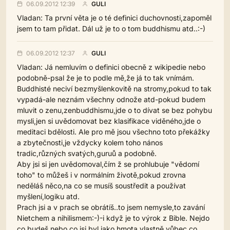
06.09.2012 12:39
GULI
Vladan: Ta první věta je o té definici duchovnosti,zapoměl
jsem to tam přidat. Dál už je to o tom buddhismu atd..:-)
06.09.2012 12:37
GULI
Vladan: Já nemluvím o definici obecně z wikipedie nebo
podobně-psal že je to podle mě,že já to tak vnímám.
Buddhisté neciví bezmyšlenkovitě na stromy,pokud to tak
vypadá-ale neznám všechny odnože atd-pokud budem
mluvit o zenu,zenbuddhismu,jde o to dívat se bez pohybu
mysli,jen si uvědomovat bez klasifikace viděného,jde o
meditaci bdělosti. Ale pro mě jsou všechno toto překážky
a zbytečnosti,je vždycky kolem toho nános
tradic,různých svatých,guruů a podobně.
Aby jsi si jen uvědomoval,čím ž se prohlubuje "vědomí
toho" to můžeš i v normálním životě,pokud zrovna
neděláš něco,na co se musíš soustředit a používat
myšlení,logiku atd.
Prach jsi a v prach se obrátíš..to jsem nemysle,to zavání
Nietchem a nihilismem:-)-i když je to výrok z Bible. Nejdo
co budeš nebo co jsi byl jako hmota,vlastně vůbec co