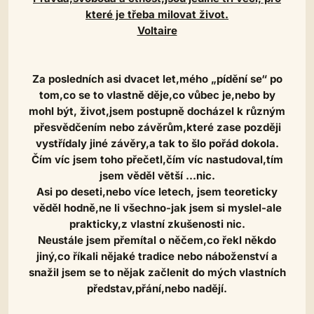
které je třeba milovat život.
Voltaire
Za posledních asi dvacet let,mého „pídění se“ po
tom,co se to vlastně děje,co vůbec je,nebo by
mohl být, život,jsem postupně docházel k různým
přesvědčením nebo závěrům,které zase později
vystřídaly jiné závěry,a tak to šlo pořád dokola.
Čím víc jsem toho přečetl,čím víc nastudoval,tím
jsem věděl větší ...nic.
Asi po deseti,nebo více letech, jsem teoreticky
věděl hodně,ne li všechno-jak jsem si myslel-ale
prakticky,z vlastní zkušenosti nic.
Neustále jsem přemítal o něčem,co řekl někdo
jiný,co říkali nějaké tradice nebo náboženství a
snažil jsem se to nějak začlenit do mých vlastních
představ,přání,nebo nadějí.