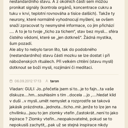
nestandardního stavu. A z okolních částí sem můžou
pronikat signály (kontrola orgánů, koncentrace cukru a
tuku v krvi, teplotní rovnováha a tisíce dalších). Takže ty
neurony, které normálně vyhodnocují myšlení, se ovšem
snaží zpracovat ty nesmyslné informace, co jim přichází
…. A to je to tvoje „ticho za tichem“, stav bez mysli… sféra
čistého vědomí, které se „jen dotkneš“. Žádná mystika,
šum pozadí.
Ale aby to nebylo taron líto, tak do podobného
(nestandardního) stavu části mozku se lze dostat i při
náboženských rituálech. Při velkém chtění (stavu mysli)
dotknout se boží mysli, rozjímání či meditaci.
06.09.2012 17:13
taron
Vladan: GULI: Jo..přečetla jsem si to...je to fajn...ta vaše
diskuze....hm...souhlasím s tím ..docela ...jo ,....hledat klid
v duši ..v mysli..umět nemyslet a rozprostře se taková
jakásik prázdnota...jednota...ticho..mír..jenže to lze jen na
chvilinku...jsou to jen zlomky vteřin ,častokrát..není to jako
inpirace ? Zlomky vteřin...neopakovatelné, pokud se to
nepokusíš zachytit,..pak už se stejná inspirace nikdy