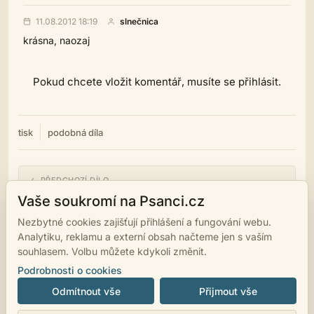
11.08.2012 18:19
slnečnica
krásna, naozaj
Pokud chcete vložit komentář, musíte se přihlásit.
tisk
podobná díla
← PŘEDCHOZÍ DÍLO
Morieta
Vaše soukromí na Psanci.cz
Nezbytné cookies zajišťují přihlášení a fungování webu.
NÁSLEDUJÍCÍ DÍLO →
Analytiku, reklamu a externí obsah načteme jen s vaším
Hvězda
souhlasem. Volbu můžete kdykoli změnit.
Podrobnosti o cookies
Odmítnout vše
Přijmout vše