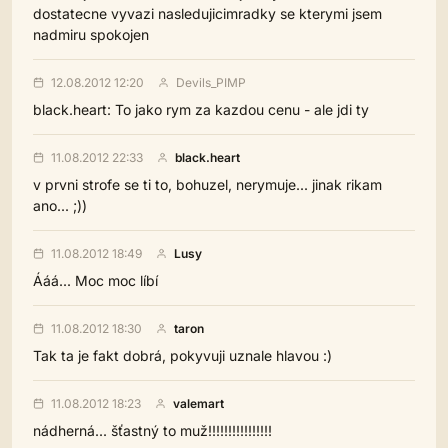
dostatecne vyvazi nasledujicimradky se kterymi jsem
nadmiru spokojen
12.08.2012 12:20
Devils_PIMP
black.heart: To jako rym za kazdou cenu - ale jdi ty
11.08.2012 22:33
black.heart
v prvni strofe se ti to, bohuzel, nerymuje... jinak rikam
ano... ;))
11.08.2012 18:49
Lusy
Ááá... Moc moc líbí
11.08.2012 18:30
taron
Tak ta je fakt dobrá, pokyvuji uznale hlavou :)
11.08.2012 18:23
valemart
nádherná... šťastný to muž!!!!!!!!!!!!!!!!