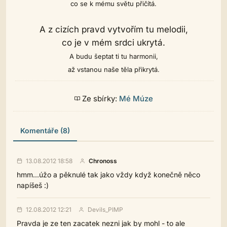
co se k mému světu přičítá.
A z cizích pravd vytvořím tu melodii,
co je v mém srdci ukrytá.
A budu šeptat ti tu harmonii,
až vstanou naše těla přikrytá.
Ze sbírky:
Mé Múze
Komentáře (8)
13.08.2012 18:58
Chronoss
hmm...úžo a pěknulé tak jako vždy když konečně něco
napíšeš :)
12.08.2012 12:21
Devils_PIMP
Pravda je ze ten zacatek nezni jak by mohl - to ale