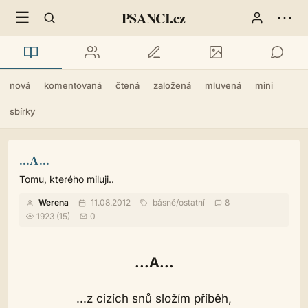
☰
⋯
PSANCI.cz
nová
komentovaná
čtená
založená
mluvená
mini
sbírky
...A...
Tomu, kterého miluji..
Werena
11.08.2012
básně
/
ostatní
8
1923 (15)
0
...A...
...z cizích snů složím příběh,