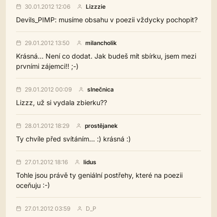
30.01.2012 12:06
Lizzzie
Devils_PIMP: musíme obsahu v poezii vždycky pochopit?
29.01.2012 13:50
milancholik
Krásná... Není co dodat. Jak budeš mít sbírku, jsem mezi
prvními zájemci!! ;-)
29.01.2012 00:09
slnečnica
Lizzz, už si vydala zbierku??
28.01.2012 18:29
prostějanek
Ty chvíle před svítáním... :) krásná :)
27.01.2012 18:16
lidus
Tohle jsou právě ty geniální postřehy, které na poezii
oceňuju :-)
27.01.2012 03:59
D_P