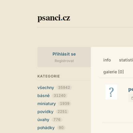
psanci
.
cz
Přihlásit se
info
statist
Registrovat
galerie [0]
KATEGORIE
p
všechny
35942
básně
31240
miniatury
1939
povídky
2251
úvahy
776
pohádky
90