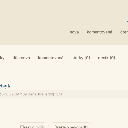
nová
komentovaná
čte
iky
díla nová
komentovaná
sbírky [0]
deník [0]
etsyk
07.05.2014
39, žena, Praha
0
3
/0
řekli o ní
řekla o někom
0
0