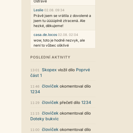
Ostravě
Leslie
02.08. 09:34
Právě jsem se vrátila z dovolené a
jsem tu úúúúplně ztracená. Ale
hezké, děkujeme!
casa.de.locos
02.08. 02:04
wow, toto je hodně nezvyk, ale
není to vůbec ošklivé
Jarda468
31.07. 12:50
POSLEDNÍ AKTIVITY
Už i počet přečtení jde vidět,
reklama co zasahovala do chatu je
Skopex
Poprvé
vložil dílo
myslím také už v pořádku,
13:01
část 1
perfektní práce :)
Singularis
30.07. 06:19
človiček
okomentoval dílo
11:46
Líbí se mi tmavá varianta nového
1234
vzhledu. Na některých místech
jsou sice mezi prvky příliš velké
človiček
1234
přečetl dílo
11:29
mezery, ale když mě to bude štvát,
určitě to půjde upravit místním
človiček
okomentoval dílo
11:15
stylem... Celkově je styl dobře
Doteky bukvic
funkční a příjemný. Podvedl se.
puero
človiček
29.07. 11:53
okomentoval dílo
11:00