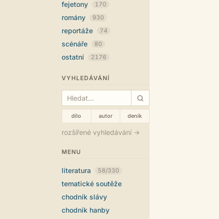
fejetony
170
romány
930
reportáže
74
scénáře
80
ostatní
2176
VYHLEDÁVÁNÍ
dílo
autor
deník
rozšířené vyhledávání →
MENU
literatura
58/330
tematické soutěže
chodník slávy
chodník hanby