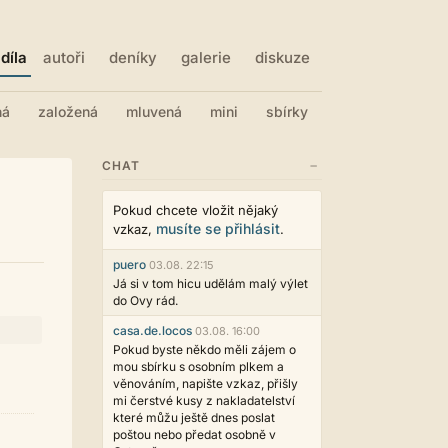
díla
autoři
deníky
galerie
diskuze
ná
založená
mluvená
mini
sbírky
−
CHAT
Pokud chcete vložit nějaký
musíte se přihlásit
vzkaz,
.
puero
03.08. 22:15
Já si v tom hicu udělám malý výlet
do Ovy rád.
casa.de.locos
03.08. 16:00
Pokud byste někdo měli zájem o
mou sbírku s osobním plkem a
věnováním, napište vzkaz, přišly
mi čerstvé kusy z nakladatelství
které můžu ještě dnes poslat
poštou nebo předat osobně v