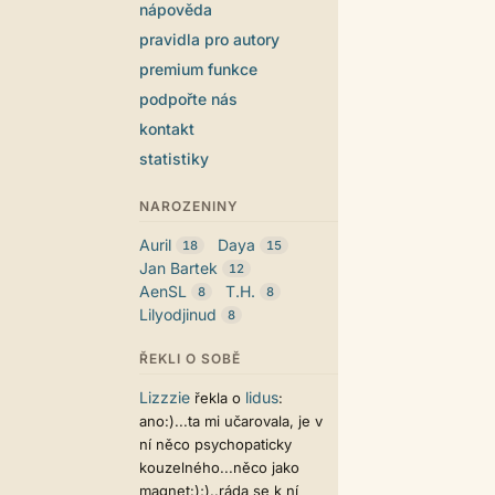
nápověda
pravidla pro autory
premium funkce
podpořte nás
kontakt
statistiky
NAROZENINY
Auril
Daya
18
15
Jan Bartek
12
AenSL
T.H.
8
8
Lilyodjinud
8
ŘEKLI O SOBĚ
Lizzzie
lidus
řekla o
:
ano:)...ta mi učarovala, je v
ní něco psychopaticky
kouzelného...něco jako
magnet:);)..ráda se k ní