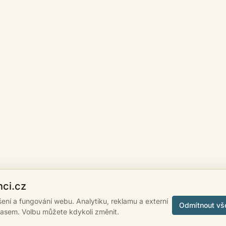
nci.cz
ášení a fungování webu. Analytiku, reklamu a externí
Odmítnout vš
lasem. Volbu můžete kdykoli změnit.