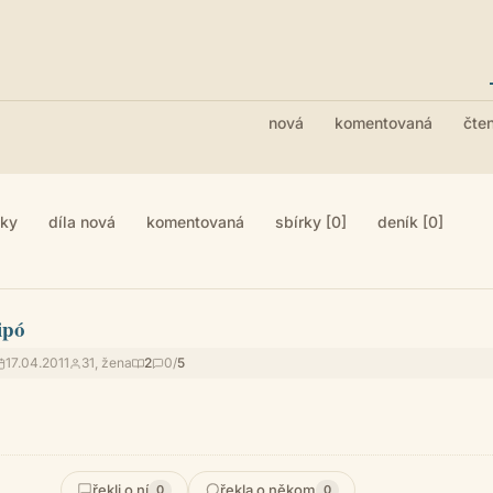
nová
komentovaná
čte
iky
díla nová
komentovaná
sbírky [0]
deník [0]
ipó
17.04.2011
31, žena
2
0/
5
řekli o ní
řekla o někom
0
0