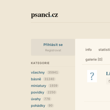
psanci
.
cz
Přihlásit se
info
statist
Registrovat
galerie [0]
KATEGORIE
L
všechny
35941
básně
31240
miniatury
1939
povídky
2250
úvahy
776
pohádky
90