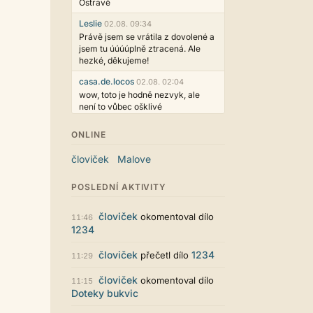
Ostravě
Leslie
02.08. 09:34
Právě jsem se vrátila z dovolené a
jsem tu úúúúplně ztracená. Ale
hezké, děkujeme!
casa.de.locos
02.08. 02:04
wow, toto je hodně nezvyk, ale
není to vůbec ošklivé
Jarda468
31.07. 12:50
ONLINE
Už i počet přečtení jde vidět,
reklama co zasahovala do chatu je
človiček
Malove
myslím také už v pořádku,
perfektní práce :)
POSLEDNÍ AKTIVITY
Singularis
30.07. 06:19
Líbí se mi tmavá varianta nového
človiček
okomentoval dílo
11:46
vzhledu. Na některých místech
1234
jsou sice mezi prvky příliš velké
mezery, ale když mě to bude štvát,
človiček
1234
přečetl dílo
11:29
určitě to půjde upravit místním
stylem... Celkově je styl dobře
človiček
okomentoval dílo
11:15
funkční a příjemný. Podvedl se.
Doteky bukvic
puero
29.07. 11:53