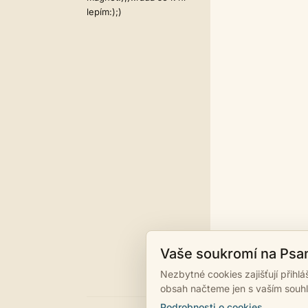
lepím:);)
Vaše soukromí na Psa
Nezbytné cookies zajišťují přihl
obsah načteme jen s vaším souh
Podrobnosti o cookies