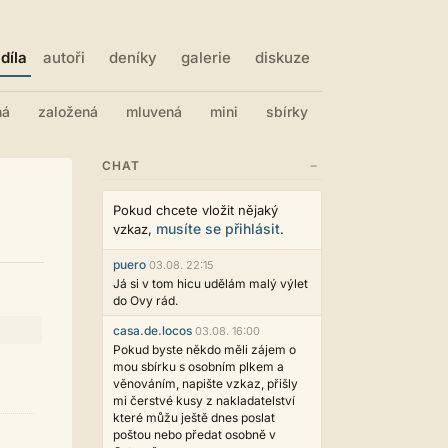
díla
autoři
deníky
galerie
diskuze
ná
založená
mluvená
mini
sbírky
−
CHAT
Pokud chcete vložit nějaký
musíte se přihlásit
vzkaz,
.
puero
03.08. 22:15
Já si v tom hicu udělám malý výlet
do Ovy rád.
casa.de.locos
03.08. 16:00
Pokud byste někdo měli zájem o
mou sbírku s osobním plkem a
věnováním, napište vzkaz, přišly
mi čerstvé kusy z nakladatelství
které můžu ještě dnes poslat
poštou nebo předat osobně v