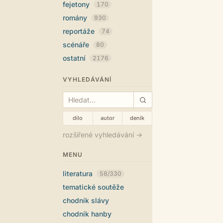
fejetony
170
romány
930
reportáže
74
scénáře
80
ostatní
2176
VYHLEDÁVÁNÍ
dílo
autor
deník
rozšířené vyhledávání →
MENU
literatura
58/330
tematické soutěže
chodník slávy
chodník hanby