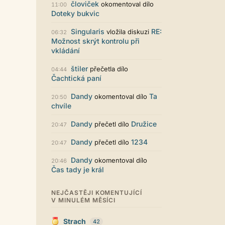
Zajímavý počin. Líbí se mi jak je to
človiček
okomentoval dílo
11:00
graficky promyšlené.
Doteky bukvic
Santiago Dibla
29.07. 11:01
Singularis
RE:
vložila diskuzi
06:32
Ahoj všem! Právě jsem publikoval
Možnost skrýt kontrolu při
svou druhou sbírku. Dostupná je ve
vkládání
formátu pdf. Budu moc rád za
přečtení! Sbírka nese název Já v
štiler
přečetla dílo
04:44
sobě, dostupná je například zde:
Čachtická paní
https://www.palmknihy.cz/ekniha/j
a-v-sobe-428529 Santiago :)
Dandy
Ta
okomentoval dílo
20:50
Kristína Melegová
27.07. 21:01
chvíle
super práca, symbol toho, že to tu
ešte žije
Dandy
Družice
přečetl dílo
20:47
Strach
26.07. 21:35
Dandy
1234
přečetl dílo
20:47
Pena pace Lukio,... bude to tvrdy
zvykani po tech x letech ale
Dandy
okomentoval dílo
20:46
zvykneme sei
Čas tady je král
Terri42
26.07. 20:42
Na mobilu to vypadá super :-)
NEJČASTĚJI KOMENTUJÍCÍ
chvilku jsem si zvykala, ale je to
V MINULÉM MĚSÍCI
moc pěkné
LUKiO
26.07. 20:38
Strach
42