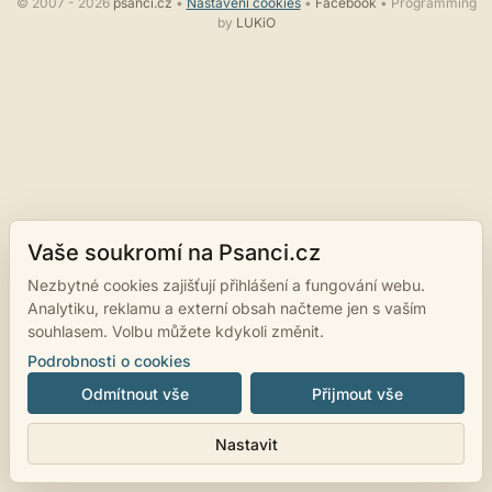
© 2007 - 2026
psanci.cz
•
Nastavení cookies
•
Facebook
• Programming
by
LUKiO
Vaše soukromí na Psanci.cz
Nezbytné cookies zajišťují přihlášení a fungování webu.
Analytiku, reklamu a externí obsah načteme jen s vaším
souhlasem. Volbu můžete kdykoli změnit.
Podrobnosti o cookies
Odmítnout vše
Přijmout vše
Nastavit