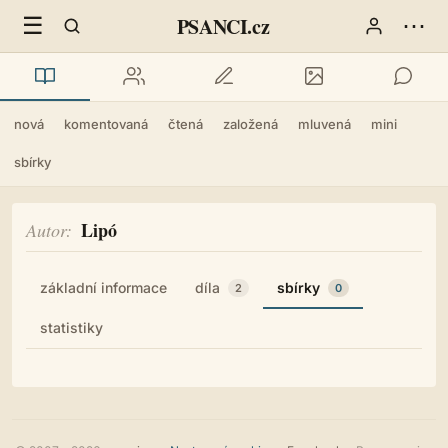
☰
⋯
PSANCI.cz
nová
komentovaná
čtená
založená
mluvená
mini
sbírky
Lipó
Autor
základní informace
díla
sbírky
2
0
statistiky