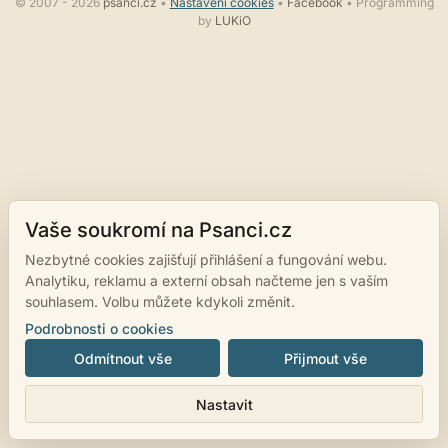
© 2007 - 2026
psanci.cz
•
Nastavení cookies
•
Facebook
• Programming
by
LUKiO
Vaše soukromí na Psanci.cz
Nezbytné cookies zajišťují přihlášení a fungování webu.
Analytiku, reklamu a externí obsah načteme jen s vaším
souhlasem. Volbu můžete kdykoli změnit.
Podrobnosti o cookies
Odmítnout vše
Přijmout vše
Nastavit