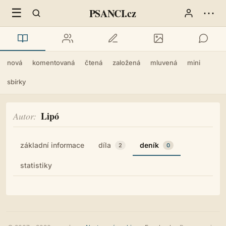
☰
⋯
PSANCI.cz
nová
komentovaná
čtená
založená
mluvená
mini
sbírky
Lipó
Autor
základní informace
díla
deník
2
0
statistiky