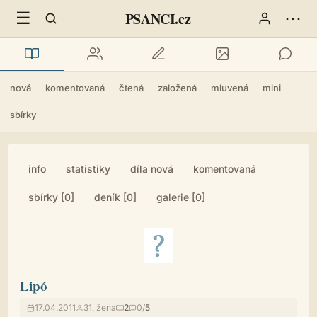
☰
⋯
PSANCI.cz
nová
komentovaná
čtená
založená
mluvená
mini
sbírky
info
statistiky
díla nová
komentovaná
sbírky [0]
deník [0]
galerie [0]
Lipó
17.04.2011
31, žena
2
0/
5