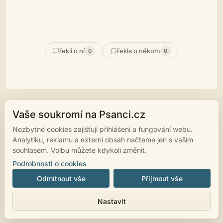
řekli o ní
řekla o někom
0
0
Vaše soukromí na Psanci.cz
© 2007 - 2026
psanci.cz
•
Nastavení cookies
•
Facebook
• Programming
Nezbytné cookies zajišťují přihlášení a fungování webu.
by
LUKiO
Analytiku, reklamu a externí obsah načteme jen s vaším
souhlasem. Volbu můžete kdykoli změnit.
Podrobnosti o cookies
Odmítnout vše
Přijmout vše
Nastavit