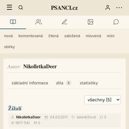
☰
⋯
PSANCI.cz
nová
komentovaná
čtená
založená
mluvená
mini
sbírky
NikolletkaDeer
Autor
základní informace
díla
statistiky
5
Žížalí
NikolletkaDeer
04.03.2011
básně
/
život
5
1977 (14)
0