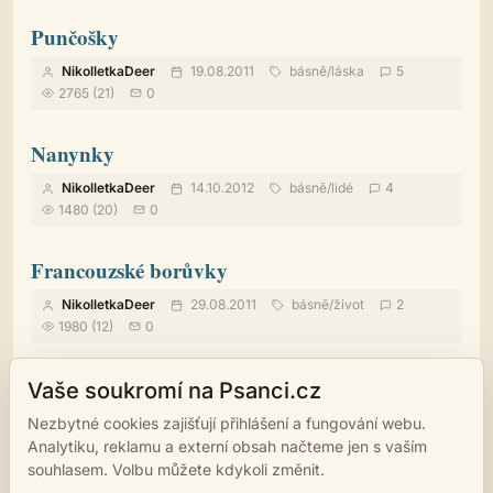
Punčošky
NikolletkaDeer
19.08.2011
básně
/
láska
5
2765 (21)
0
Nanynky
NikolletkaDeer
14.10.2012
básně
/
lidé
4
1480 (20)
0
Francouzské borůvky
NikolletkaDeer
29.08.2011
básně
/
život
2
1980 (12)
0
Surviving Storms
Vaše soukromí na Psanci.cz
NikolletkaDeer
12.05.2023
básně
/
ostatní
1
Nezbytné cookies zajišťují přihlášení a fungování webu.
563 (8)
0
Analytiku, reklamu a externí obsah načteme jen s vaším
souhlasem. Volbu můžete kdykoli změnit.