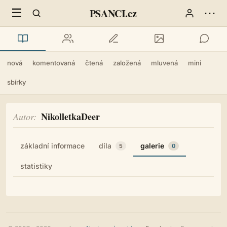
☰
⋯
PSANCI.cz
nová
komentovaná
čtená
založená
mluvená
mini
sbírky
NikolletkaDeer
Autor
základní informace
díla
galerie
5
0
statistiky