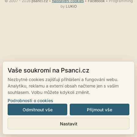
© 2007 - 2026
psanci.cz
•
Nastavení cookies
•
Facebook
• Programming
by
LUKiO
Vaše soukromí na Psanci.cz
Nezbytné cookies zajišťují přihlášení a fungování webu.
Analytiku, reklamu a externí obsah načteme jen s vaším
souhlasem. Volbu můžete kdykoli změnit.
Podrobnosti o cookies
Odmítnout vše
Přijmout vše
Nastavit