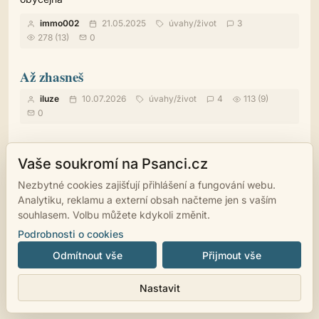
immo002
21.05.2025
úvahy
/
život
3
278 (13)
0
Až zhasneš
iluze
10.07.2026
úvahy
/
život
4
113 (9)
0
Vaše soukromí na Psanci.cz
Nezbytné cookies zajišťují přihlášení a fungování webu.
© 2007 - 2026
Analytiku, reklamu a externí obsah načteme jen s vaším
psanci.cz
•
Nastavení cookies
•
Facebook
• Programming
by
LUKiO
souhlasem. Volbu můžete kdykoli změnit.
Podrobnosti o cookies
Odmítnout vše
Přijmout vše
Nastavit