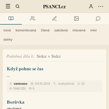
☰
⋯
PSANCI.cz
nová
komentovaná
čtená
založená
mluvená
mini
sbírky
Podobná díla k
Srdce v Srdci
Když pohne se čas
...
vanovaso
04.10.2014
úvahy
/
život
22
1348 (25)
0
Borůvka
obyčejná