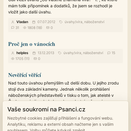
mám tolik připomínek a dodatků, že jsem se rozhodl je
vložit jako další úvahu.
Vladan
07.07.2012
úvahy
/
víra, náboženství
31
1808 (18)
0
Proč jen o vánocích
helples
13.12.2013
úvahy
/
víra, náboženství
15
1705 (11)
0
Nevěřící věřící
Nad touto úvahou přemýšlím už delší dobu. U jejího zrodu
stojí dva základní kameny. Jednak několik prohlášení
náboženských představitelů v tisku o tom, jak ateisté v
Česku vymírají, a druhak snaha o vlastní zařazení – co
jsem? Kam kráčím?
Vaše soukromí na Psanci.cz
Vladan
03.08.2012
úvahy
/
víra, náboženství
Nezbytné cookies zajišťují přihlášení a fungování webu.
48
2887 (16)
0
Analytiku, reklamu a externí obsah načteme jen s vaším
souhlasem. Volbu můžete kdykoli změnit.