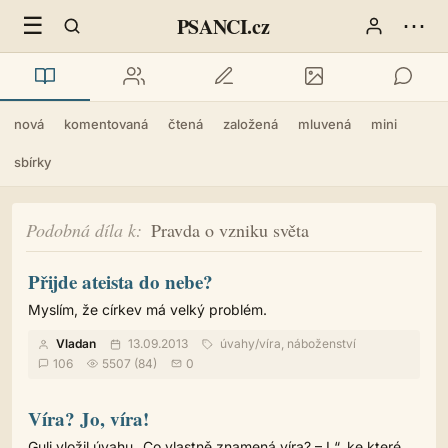
☰
⋯
PSANCI.cz
nová
komentovaná
čtená
založená
mluvená
mini
sbírky
Podobná díla k
Pravda o vzniku světa
Přijde ateista do nebe?
Myslím, že církev má velký problém.
Vladan
13.09.2013
úvahy
/
víra, náboženství
106
5507 (84)
0
Víra? Jo, víra!
Guli vložil úvahu „Co vlastně znamená víra? – I.“, ke které