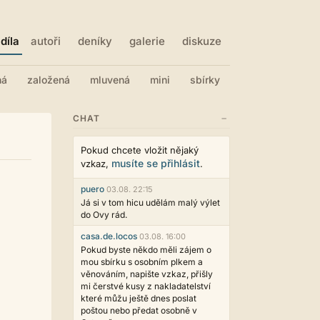
díla
autoři
deníky
galerie
diskuze
ná
založená
mluvená
mini
sbírky
−
CHAT
Pokud chcete vložit nějaký
musíte se přihlásit
vzkaz,
.
puero
03.08. 22:15
Já si v tom hicu udělám malý výlet
do Ovy rád.
casa.de.locos
03.08. 16:00
Pokud byste někdo měli zájem o
mou sbírku s osobním plkem a
věnováním, napište vzkaz, přišly
mi čerstvé kusy z nakladatelství
které můžu ještě dnes poslat
poštou nebo předat osobně v