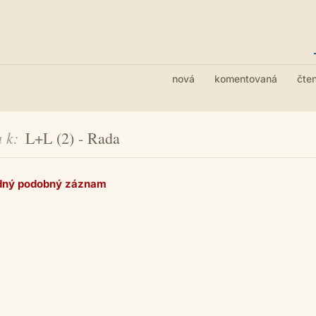
nová
komentovaná
čte
 k
L+L (2) - Rada
dný podobný záznam