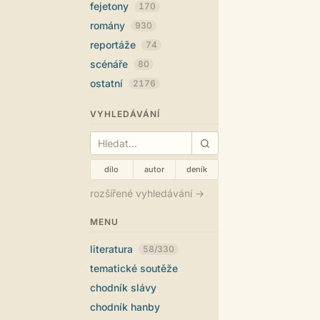
fejetony
170
romány
930
reportáže
74
scénáře
80
ostatní
2176
VYHLEDÁVÁNÍ
dílo
autor
deník
rozšířené vyhledávání →
MENU
literatura
58/330
tematické soutěže
chodník slávy
chodník hanby