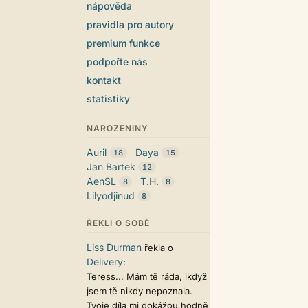
nápověda
pravidla pro autory
premium funkce
podpořte nás
kontakt
statistiky
NAROZENINY
Auril
Daya
18
15
Jan Bartek
12
AenSL
T.H.
8
8
Lilyodjinud
8
ŘEKLI O SOBĚ
Liss Durman
řekla o
Delivery
:
Teress... Mám tě ráda, ikdyž
jsem tě nikdy nepoznala.
Tvoje díla mi dokážou hodně