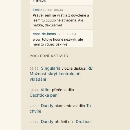
Ostravě
Leslie
02.08. 09:34
Právě jsem se vrátila z dovolené a
jsem tu úúúúplně ztracená. Ale
hezké, děkujeme!
casa.de.locos
02.08. 02:04
wow, toto je hodně nezvyk, ale
není to vůbec ošklivé
Jarda468
31.07. 12:50
POSLEDNÍ AKTIVITY
Už i počet přečtení jde vidět,
reklama co zasahovala do chatu je
Singularis
RE:
vložila diskuzi
myslím také už v pořádku,
06:32
Možnost skrýt kontrolu při
perfektní práce :)
vkládání
Singularis
30.07. 06:19
Líbí se mi tmavá varianta nového
štiler
přečetla dílo
04:44
vzhledu. Na některých místech
Čachtická paní
jsou sice mezi prvky příliš velké
mezery, ale když mě to bude štvát,
Dandy
Ta
okomentoval dílo
20:50
určitě to půjde upravit místním
chvíle
stylem... Celkově je styl dobře
funkční a příjemný. Podvedl se.
Dandy
Družice
přečetl dílo
20:47
puero
29.07. 11:53