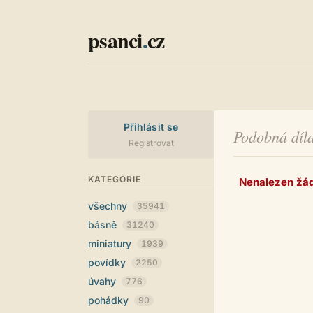
psanci
.
cz
Přihlásit se
Podobná díla
Registrovat
KATEGORIE
Nenalezen žá
všechny
35941
básně
31240
miniatury
1939
povídky
2250
úvahy
776
pohádky
90