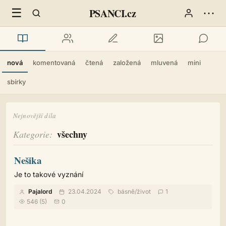
☰
⋯
PSANCI.cz
nová
komentovaná
čtená
založená
mluvená
mini
sbírky
Nejnovější díla
všechny
Kategorie
Nešika
Je to takové vyznání
Pajalord
23.04.2024
básně
/
život
1
546 (5)
0