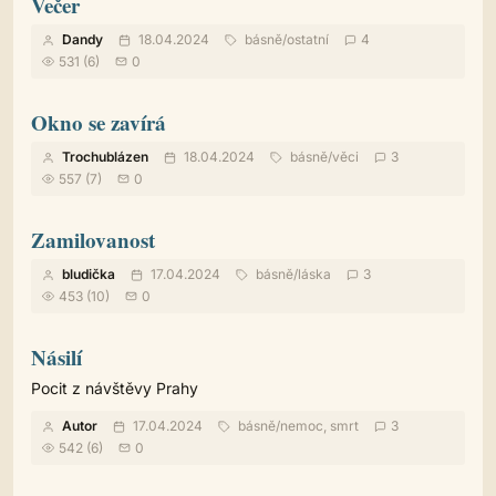
Večer
Dandy
18.04.2024
básně
/
ostatní
4
531 (6)
0
Okno se zavírá
Trochublázen
18.04.2024
básně
/
věci
3
557 (7)
0
Zamilovanost
bludička
17.04.2024
básně
/
láska
3
453 (10)
0
Násilí
Pocit z návštěvy Prahy
Autor
17.04.2024
básně
/
nemoc, smrt
3
542 (6)
0