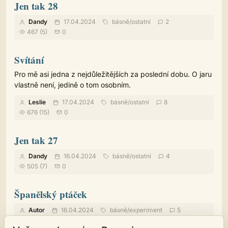
Jen tak 28
Dandy
17.04.2024
básně
/
ostatní
2
467 (5)
0
Svítání
Pro mě asi jedna z nejdůležitějších za poslední dobu. O jaru
vlastně není, jedině o tom osobním.
Leslie
17.04.2024
básně
/
ostatní
8
676 (15)
0
Jen tak 27
Dandy
16.04.2024
básně
/
ostatní
4
505 (7)
0
Španělský ptáček
Autor
16.04.2024
básně
/
experiment
5
636 (5)
0