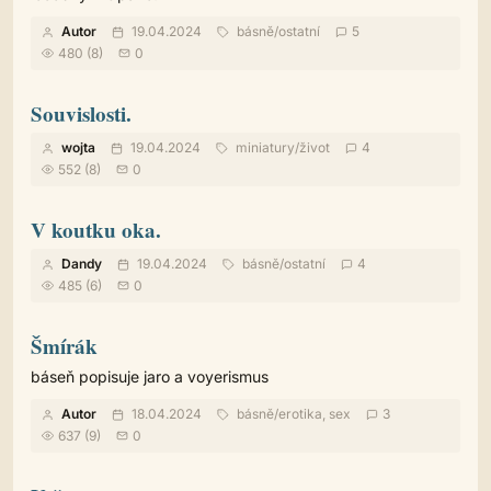
Autor
19.04.2024
básně
/
ostatní
5
480 (8)
0
Souvislosti.
wojta
19.04.2024
miniatury
/
život
4
552 (8)
0
V koutku oka.
Dandy
19.04.2024
básně
/
ostatní
4
485 (6)
0
Šmírák
báseň popisuje jaro a voyerismus
Autor
18.04.2024
básně
/
erotika, sex
3
637 (9)
0