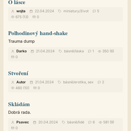
O lásce
wojta
22.04.2024
miniatury
/
život
5
675 (13)
0
Polhodinový hand-shake
Trauma dump
Darko
21.04.2024
básně
/
láska
1
350 (6)
0
Stvoření
Autor
21.04.2024
básně
/
erotika, sex
2
460 (10)
0
Skládám
Dobrá rada.
Psavec
20.04.2024
básně
/
lidé
6
581 (9)
0