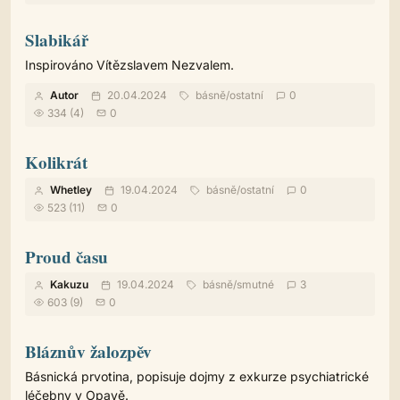
Slabikář
Inspirováno Vítězslavem Nezvalem.
Autor
20.04.2024
básně
/
ostatní
0
334 (4)
0
Kolikrát
Whetley
19.04.2024
básně
/
ostatní
0
523 (11)
0
Proud času
Kakuzu
19.04.2024
básně
/
smutné
3
603 (9)
0
Bláznův žalozpěv
Básnická prvotina, popisuje dojmy z exkurze psychiatrické
léčebny v Opavě.