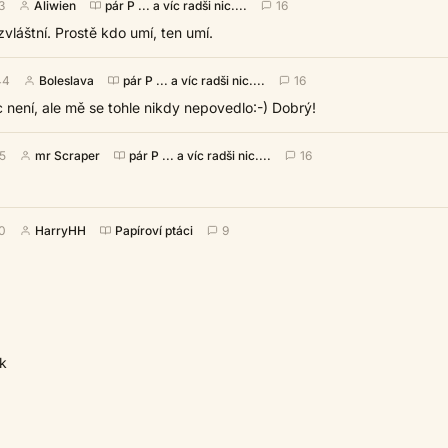
3
Aliwien
pár P ... a víc radši nic....
16
zvláštní. Prostě kdo umí, ten umí.
44
Boleslava
pár P ... a víc radši nic....
16
 není, ale mě se tohle nikdy nepovedlo:-) Dobrý!
15
mr Scraper
pár P ... a víc radši nic....
16
30
HarryHH
Papíroví ptáci
9
k