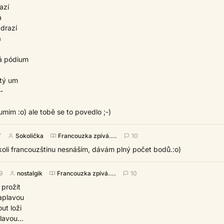
azí
á
 drazí
á
á pódium
stý um
-
umim :o) ale tobě se to povedlo ;-)
7
Sokolička
Francouzka zpívá....
10
koli francouzštinu nesnáším, dávám plný počet bodů.:o)
9
nostalgik
Francouzka zpívá....
10
 prožít
raplavou
ut loži
lavou...