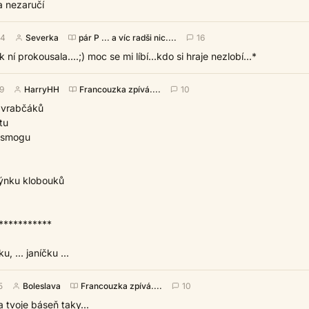
 nezaručí
24
Severka
pár P ... a víc radši nic....
16
ní prokousala....;) moc se mi líbí...kdo si hraje nezlobí...*
09
HarryHH
Francouzka zpívá....
10
h vrabčáků
tu
 smogu
dýnku klobouků
***********
, ... janíčku ...
5
Boleslava
Francouzka zpívá....
10
a tvoje báseň taky...