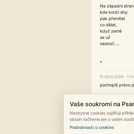
Na západní stra
kde končí dny
pak přemítat
co dělat,
když země
se už
neotočí …
*
08.10.2008 - 17:
pochopíš právo pu
Vaše soukromí na Psa
Nezbytné cookies zajišťují přihl
obsah načteme jen s vaším souh
Podrobnosti o cookies
©