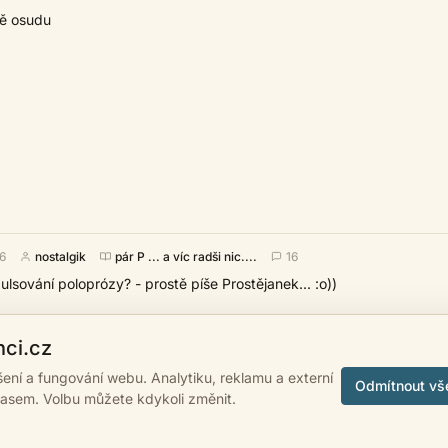
ně osudu
06
nostalgik
pár P ... a víc radši nic....
16
lsování poloprózy? - prostě píše Prostějanek... :o))
‹
›
1
…
11
12
13
14
15
…
40
nci.cz
ášení a fungování webu. Analytiku, reklamu a externí
Odmítnout vš
lasem. Volbu můžete kdykoli změnit.
 2007 - 2026
psanci.cz
•
Nastavení cookies
•
Facebook
• Programming by
LUK