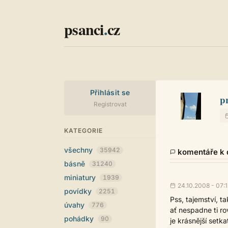
psanci
.
cz
Přihlásit se
p
Registrovat
KATEGORIE
všechny
35942
komentáře k d
básně
31240
miniatury
1939
24.10.2008 - 07:
povídky
2251
Pss, tajemství, t
úvahy
776
ať nespadne ti ro
pohádky
90
je krásnější setk