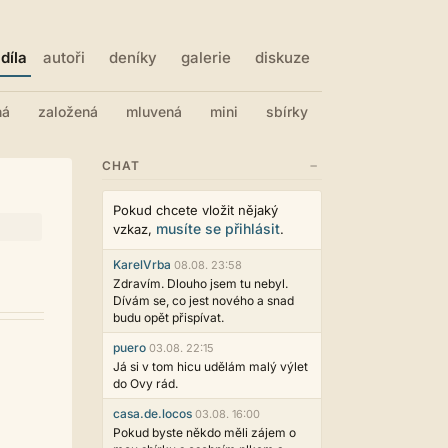
díla
autoři
deníky
galerie
diskuze
ná
založená
mluvená
mini
sbírky
−
CHAT
Pokud chcete vložit nějaký
musíte se přihlásit
vzkaz,
.
KarelVrba
08.08. 23:58
Zdravím. Dlouho jsem tu nebyl.
Dívám se, co jest nového a snad
budu opět přispívat.
puero
03.08. 22:15
Já si v tom hicu udělám malý výlet
do Ovy rád.
casa.de.locos
03.08. 16:00
Pokud byste někdo měli zájem o