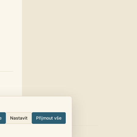
nespočet námětů na příběhy a
nějak se nemůžu rozhodnout, co
vlastně psát... co chci říct? Co chci
čtenářům předat? Co je
nejdůležitější? Možná za to může
mé ADD a možná jsem prostě
vyhořela... těžko říct. Psaní miluju,
ale... nějak nevím, jak dál. Má to
vůbec cenu? Stojí mé příběhy za
pozornost? Těžko říct.
casa.de.locos
11.06. 22:20
mi promokly boty cestou do
blázince ráno
Homér
10.06. 21:06
Já dnes dělal v rukavicích,
rašeliniště ti nedá nic zadarmo.
Nohy jsem měl v gumovkách
pěkně ledový.
KarelVrba
10.06. 06:36
Zdravím všechny autory a autorky.
e
Nastavit
Přijmout vše
casa.de.locos
09.06. 20:18
v ostravě ne, je tu dusno a
nespadla ani kapka
iO