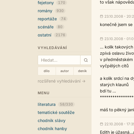
to však nápověda
fejetony
170
romány
930
23.10.2008 - 20:
reportáže
74
konečně jsem se k 
scénáře
80
ostatní
2176
23.10.2008 - 01:
... kolik takovýc
VYHLEDÁVÁNÍ
zpívá oslavu živo
v předměstském
vyčpělých citů
dílo
autor
deník
a kolik srdcí na 
rozšířené vyhledávání →
starých klaunů
bdí tu ...
MENU
****************
literatura
58/330
máš to pěkný janku
tematické soutěže
chodník slávy
22.10.2008 - 17:3
chodník hanby
Edith je úžasná...