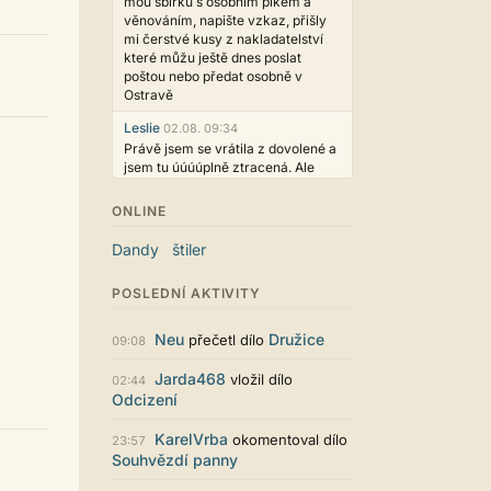
mou sbírku s osobním plkem a
věnováním, napište vzkaz, přišly
mi čerstvé kusy z nakladatelství
které můžu ještě dnes poslat
poštou nebo předat osobně v
Ostravě
Leslie
02.08. 09:34
Právě jsem se vrátila z dovolené a
jsem tu úúúúplně ztracená. Ale
hezké, děkujeme!
ONLINE
casa.de.locos
02.08. 02:04
wow, toto je hodně nezvyk, ale
Dandy
štiler
není to vůbec ošklivé
Jarda468
31.07. 12:50
POSLEDNÍ AKTIVITY
Už i počet přečtení jde vidět,
reklama co zasahovala do chatu je
Neu
Družice
přečetl dílo
09:08
myslím také už v pořádku,
perfektní práce :)
Jarda468
vložil dílo
02:44
Odcizení
Singularis
30.07. 06:19
Líbí se mi tmavá varianta nového
KarelVrba
okomentoval dílo
vzhledu. Na některých místech
23:57
Souhvězdí panny
jsou sice mezi prvky příliš velké
mezery, ale když mě to bude štvát,