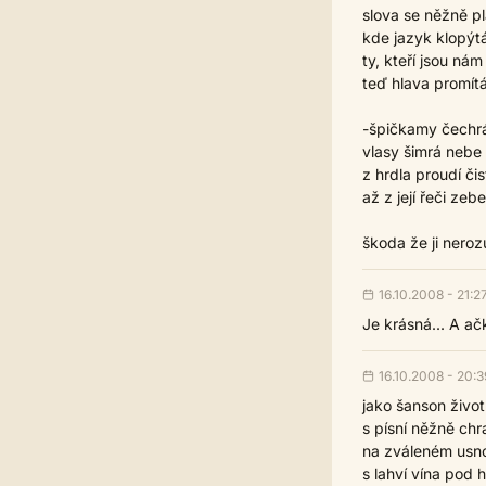
slova se něžně pl
kde jazyk klopýt
ty, kteří jsou nám
teď hlava promít
-špičkamy čechr
vlasy šimrá nebe
z hrdla proudí či
až z její řeči zebe
škoda že ji neroz
16.10.2008 - 21:2
Je krásná... A ač
16.10.2008 - 20:3
jako šanson život
s písní něžně ch
na zváleném usno
s lahví vína pod h