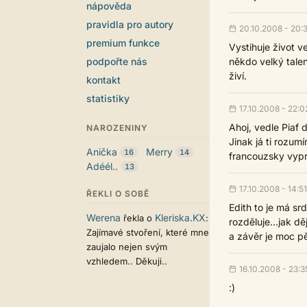
nápověda
pravidla pro autory
20.10.2008 - 20:
premium funkce
Vystihuje život v
podpořte nás
někdo velký talen
živí.
kontakt
statistiky
17.10.2008 - 22:0
Ahoj, vedle Piaf
NAROZENINY
Jinak já ti rozum
Anička
Merry
16
14
francouzsky vypráv
Adéél..
13
17.10.2008 - 14:51
ŘEKLI O SOBĚ
Edith to je má srd
Werena
Kleriska.KX
řekla o
:
rozděluje...jak d
Zajímavé stvoření, které mne
a závěr je moc pě
zaujalo nejen svým
vzhledem.. Děkuji..
16.10.2008 - 23:3
:)