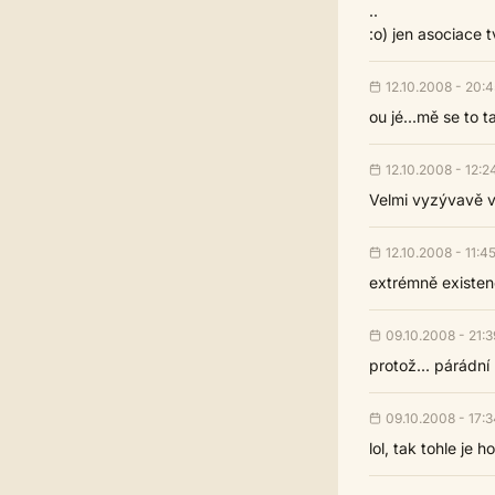
..
:o) jen asociace 
12.10.2008 - 20:
ou jé...mě se to 
12.10.2008 - 12:2
Velmi vyzývavě va
12.10.2008 - 11:4
extrémně existenc
09.10.2008 - 21:3
protož... párádní 
09.10.2008 - 17:
lol, tak tohle je 