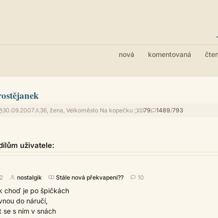
nová
komentovaná
čte
rostějanek
30.09.2007
36, žena, Velkoměsto Na kopečku ;)
79
1489
/
793
ílům uživatele:
12
nostalgik
Stále nová překvapení??
10
ak choď je po špičkách
vnou do náručí,
at se s ním v snách