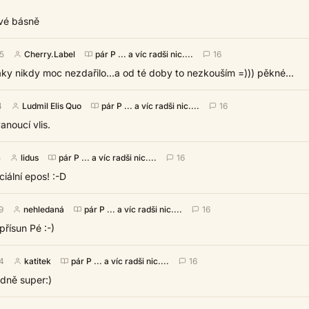
tvé básně
45
Cherry.Label
pár P ... a víc radši nic....
16
taky nikdy moc nezdařilo...a od té doby to nezkouším =))) pěkné...
4
Ludmil Elis Quo
pár P ... a víc radši nic....
16
noucí vlis.
5
lidus
pár P ... a víc radši nic....
16
iální epos! :-D
9
nehledaná
pár P ... a víc radši nic....
16
přísun Pé :-)
34
katitek
pár P ... a víc radši nic....
16
hodně super:)