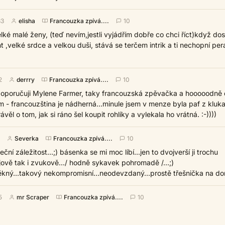
33
elisha
Francouzka zpívá....
10
elké malé ženy, (teď nevím,jestli vyjádřím dobře co chci říct)když do
t ,velké srdce a velkou duši, stává se terčem intrik a ti nechopní pera
2
derrry
Francouzka zpívá....
10
 doporučuji Mylene Farmer, taky francouzská zpěvačka a hooooodně 
ím - francouzština je nádherná...minule jsem v menze byla paf z kluka
ěl o tom, jak si ráno šel koupit rohlíky a vylekala ho vrátná. :-))))
Severka
Francouzka zpívá....
10
eční záležitost...;) básenka se mi moc líbí...jen to dvojverší ji trochu
ějově tak i zvukově.../ hodně sykavek pohromadě /...;)
kný...takový nekompromisní...neodevzdaný...prostě třešnička na dort
5
mr Scraper
Francouzka zpívá....
10