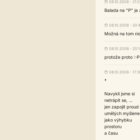
08.10.2008 - 21:2
Balada na "P" je 
08.10.2008 - 20:
Možná na tom nic
08.10.2008 - 20:
protože proto :-P
08.10.2008 - 17:
*
Navykli jsme si
netrápit se, …
jen zapojit proud
umělých myšlene
jako výhybku
prostoru
a času