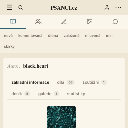
☰
⋯
PSANCI.cz
nová
komentovaná
čtená
založená
mluvená
mini
sbírky
black.heart
Autor
základní informace
díla
soutěžní
63
1
deník
galerie
statistiky
5
1