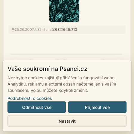
25.09.2007
35, žena
63
645
/
710
řekli o ní
řekla o někom
1
0
Vaše soukromí na Psanci.cz
Nezbytné cookies zajišťují přihlášení a fungování webu.
Analytiku, reklamu a externí obsah načteme jen s vaším
souhlasem. Volbu můžete kdykoli změnit.
Podrobnosti o cookies
© 2007 - 2026
psanci.cz
•
Nastavení cookies
•
Facebook
• Programming
Odmítnout vše
Přijmout vše
by
LUKiO
Nastavit