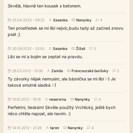
Skvělá, hlavně ten kousek s betonem.
25.04.2023 - 09:22
Sasanka
Nanynky
4
Ten prostředek se mi líbí nejvíc,budu tady až začneš znovu
psát ;)
30.09.2022 - 23:53
Sasanka
Žížalí
5
Líbí se mi a bojím se zeptat na pravdu.
28.03.2013 - 15:36
Zamila
Francouzské borůvky
2
Ty závorky nějak nemusim, ale básnička se mi líbí :-) Je
taková smutně sladká :-)
19.10.2012 - 19:18
nesersrna
Nanynky
4
Perfektní, tleskám! Skvěle použitý Vrchlický, ještě bych
něco chtěla napsat, ale nevím. :)
14.10.2012 - 21:26
taron
Nanynky
4