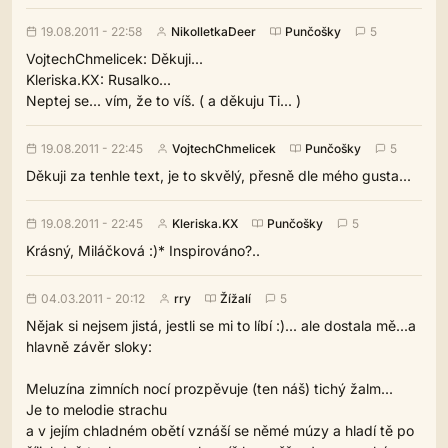
19.08.2011 - 22:58
NikolletkaDeer
Punčošky
5
VojtechChmelicek: Děkuji...
Kleriska.KX: Rusalko...
Neptej se... vím, že to víš. ( a děkuju Ti... )
19.08.2011 - 22:45
VojtechChmelicek
Punčošky
5
Děkuji za tenhle text, je to skvělý, přesně dle mého gusta...
19.08.2011 - 22:45
Kleriska.KX
Punčošky
5
Krásný, Miláčková :)* Inspirováno?..
04.03.2011 - 20:12
rry
Žížalí
5
Nějak si nejsem jistá, jestli se mi to líbí :)... ale dostala mě...a
hlavně závěr sloky:
Meluzína zimních nocí prozpěvuje (ten náš) tichý žalm...
Je to melodie strachu
a v jejím chladném obětí vznáší se němé múzy a hladí tě po