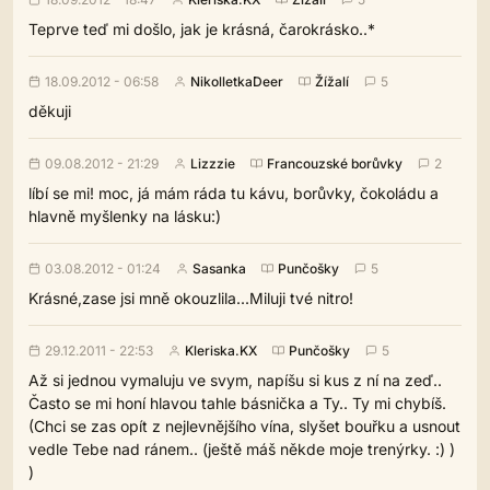
Teprve teď mi došlo, jak je krásná, čarokrásko..*
18.09.2012 - 06:58
NikolletkaDeer
Žížalí
5
děkuji
09.08.2012 - 21:29
Lizzzie
Francouzské borůvky
2
líbí se mi! moc, já mám ráda tu kávu, borůvky, čokoládu a
hlavně myšlenky na lásku:)
03.08.2012 - 01:24
Sasanka
Punčošky
5
Krásné,zase jsi mně okouzlila...Miluji tvé nitro!
29.12.2011 - 22:53
Kleriska.KX
Punčošky
5
Až si jednou vymaluju ve svym, napíšu si kus z ní na zeď..
Často se mi honí hlavou tahle básnička a Ty.. Ty mi chybíš.
(Chci se zas opít z nejlevnějšího vína, slyšet bouřku a usnout
vedle Tebe nad ránem.. (ještě máš někde moje trenýrky. :) )
)