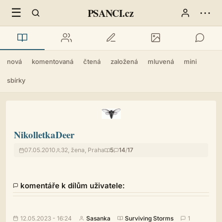
☰
⋯
PSANCI.cz
nová
komentovaná
čtená
založená
mluvená
mini
sbírky
NikolletkaDeer
07.05.2010
32, žena, Praha
5
14
/
17
komentáře k dílům uživatele:
12.05.2023 - 16:24
Sasanka
Surviving Storms
1