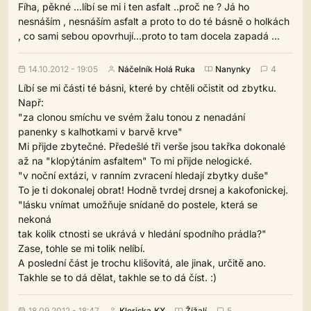
Fíha, pěkné ...líbí se mi i ten asfalt ..proč ne ? Já ho
nesnáším , nesnáším asfalt a proto to do té básně o holkách
, co sami sebou opovrhují...proto to tam docela zapadá ...
14.10.2012 - 19:05
Náčelník Holá Ruka
Nanynky
4
Líbí se mi části té básni, které by chtěli očistit od zbytku.
Např:
"za clonou smíchu ve svém žalu tonou z nenadání
panenky s kalhotkami v barvě krve"
Mi přijde zbytečné. Předešlé tři verše jsou takřka dokonalé
až na "klopýtáním asfaltem" To mi přijde nelogické.
"v noční extázi, v ranním zvracení hledají zbytky duše"
To je ti dokonalej obrat! Hodně tvrdej drsnej a kakofonickej.
"lásku vnímat umožňuje snídaně do postele, která se
nekoná
tak kolik ctnosti se ukrává v hledání spodního prádla?"
Zase, tohle se mi tolik nelíbí.
A poslední část je trochu klišovitá, ale jinak, určitě ano.
Takhle se to dá dělat, takhle se to dá číst. :)
18.09.2012 - 18:47
Kleriska.KX
Žížalí
5