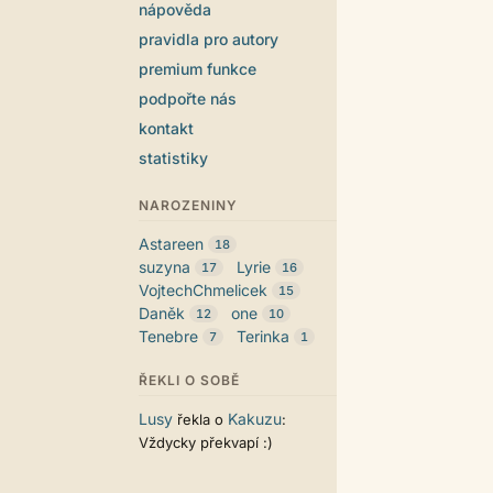
nápověda
pravidla pro autory
premium funkce
podpořte nás
kontakt
statistiky
NAROZENINY
Astareen
18
suzyna
Lyrie
17
16
VojtechChmelicek
15
Daněk
one
12
10
Tenebre
Terinka
7
1
ŘEKLI O SOBĚ
Lusy
Kakuzu
řekla o
:
Vždycky překvapí :)