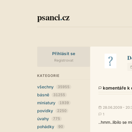
psanci
.
cz
Přihlásit se
D
Registrovat
KATEGORIE
všechny
35955
komentáře k d
básně
31255
miniatury
1939
28.06.2009 - 20:
povídky
2250
1
úvahy
775
..hmm..libilo se m
pohádky
90