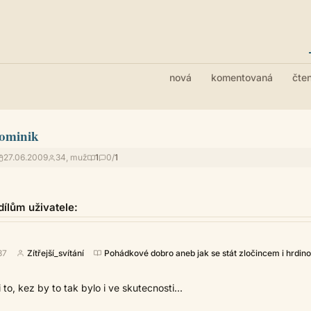
nová
komentovaná
čte
ominik
27.06.2009
34, muž
1
0/
1
ílům uživatele:
37
Zítřejší_svítání
Pohádkové dobro aneb jak se stát zločincem i hrdin
i to, kez by to tak bylo i ve skutecnosti...