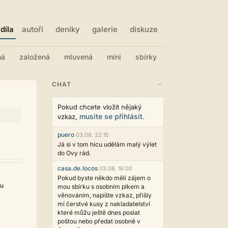
díla
autoři
deníky
galerie
diskuze
ná
založená
mluvená
mini
sbírky
−
CHAT
Pokud chcete vložit nějaký
musíte se přihlásit
vzkaz,
.
puero
03.08. 22:15
Já si v tom hicu udělám malý výlet
do Ovy rád.
casa.de.locos
03.08. 16:00
Pokud byste někdo měli zájem o
ou
mou sbírku s osobním plkem a
věnováním, napište vzkaz, přišly
mi čerstvé kusy z nakladatelství
které můžu ještě dnes poslat
poštou nebo předat osobně v