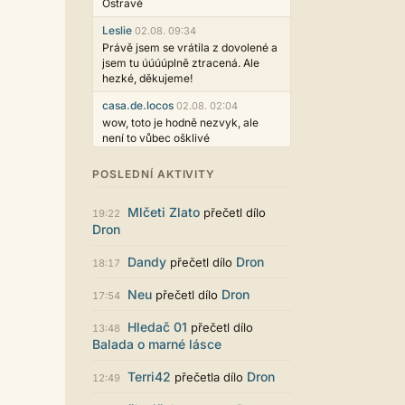
Ostravě
Leslie
02.08. 09:34
Právě jsem se vrátila z dovolené a
jsem tu úúúúplně ztracená. Ale
hezké, děkujeme!
casa.de.locos
02.08. 02:04
wow, toto je hodně nezvyk, ale
není to vůbec ošklivé
Jarda468
31.07. 12:50
POSLEDNÍ AKTIVITY
Už i počet přečtení jde vidět,
reklama co zasahovala do chatu je
Mlčeti Zlato
přečetl dílo
myslím také už v pořádku,
19:22
Dron
perfektní práce :)
Singularis
30.07. 06:19
Dandy
Dron
přečetl dílo
18:17
Líbí se mi tmavá varianta nového
vzhledu. Na některých místech
Neu
Dron
přečetl dílo
17:54
jsou sice mezi prvky příliš velké
mezery, ale když mě to bude štvát,
Hledač 01
přečetl dílo
13:48
určitě to půjde upravit místním
Balada o marné lásce
stylem... Celkově je styl dobře
funkční a příjemný. Podvedl se.
Terri42
Dron
přečetla dílo
12:49
puero
29.07. 11:53