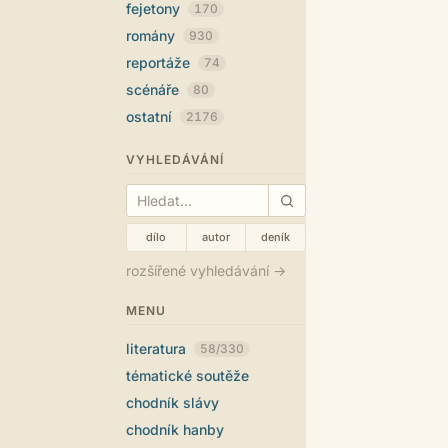
fejetony
170
romány
930
reportáže
74
scénáře
80
ostatní
2176
VYHLEDÁVÁNÍ
dílo
autor
deník
rozšířené vyhledávání →
MENU
literatura
58/330
tématické soutěže
chodník slávy
chodník hanby