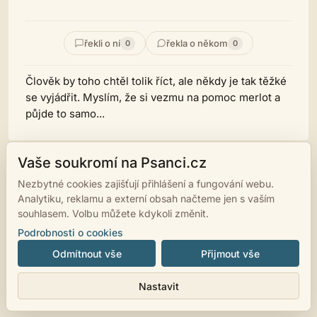
řekli o ní
řekla o někom
0
0
Člověk by toho chtěl tolik říct, ale někdy je tak těžké
se vyjádřit. Myslím, že si vezmu na pomoc merlot a
půjde to samo...
Vaše soukromí na Psanci.cz
Nezbytné cookies zajišťují přihlášení a fungování webu.
© 2007 - 2026
psanci.cz
•
Nastavení cookies
•
Facebook
• Programming
Analytiku, reklamu a externí obsah načteme jen s vaším
by
LUKiO
souhlasem. Volbu můžete kdykoli změnit.
Podrobnosti o cookies
Odmítnout vše
Přijmout vše
Nastavit