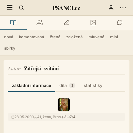
☰
⋯
PSANCI.cz
nová
komentovaná
čtená
založená
mluvená
mini
sbírky
Zítřejší_svítání
Autor
základní informace
díla
statistiky
3
28.05.2009
41, žena, Brno
3
7
/
4