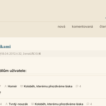
nová
komentovaná
čte
ikami
18.04.2012
32, žena
1
0/
4
ílům uživatele:
7
Homér
Koloběh, kterému přezdíváme láska
4
?
34
Tvrdý-nouzák
Koloběh, kterému přezdíváme láska
4