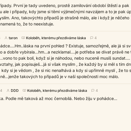
ípady. První je tady uvedeno, prostě zamilování období štěstí a pak
u ale i případy, kdy jsme si těmi výjimečnými navzájem a to je pak ú
slím. Ano, takovýchto případů je strašně málo, ale i když je něčeho
namená to, že to neexistuje.
6
taron
Koloběh, kterému přezdíváme láska
4
ohádce....Hm..láska na první pohled ? Existuje, samozřejmě, ale já si s
o a dobře vybírala...hm...a nezklamal....je potřeba se dívat právě ne
..vono to pak bolí, když si je náhodou, nebo nuceně musíš sundat....
vztahy, jak popisuješ...já si však myslím , že každý by si měl s tím 
 kdy si je vědom , že si nic nenalhává a kdy si upřímně myslí , že to s
ě...jenže takových to případů je v naší společnosti moc málo.
44
DDD
Koloběh, kterému přezdíváme láska
4
a. Podle mě taková až moc černobílá. Nebo žiju v pohádce...