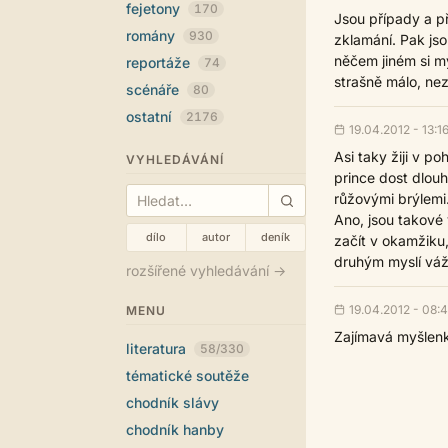
fejetony
170
Jsou případy a př
romány
930
zklamání. Pak jso
něčem jiném si my
reportáže
74
strašně málo, nez
scénáře
80
ostatní
2176
19.04.2012 - 13:1
Asi taky žiji v p
VYHLEDÁVÁNÍ
prince dost dlouh
růžovými brýlemi.
Ano, jsou takové 
dílo
autor
deník
začít v okamžiku,
druhým myslí vážn
rozšířené vyhledávání →
19.04.2012 - 08:
MENU
Zajímavá myšlenk
literatura
58/330
tématické soutěže
chodník slávy
chodník hanby