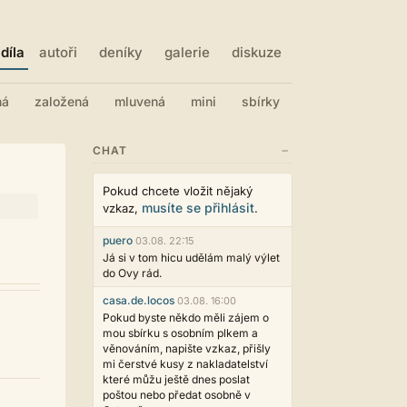
díla
autoři
deníky
galerie
diskuze
ná
založená
mluvená
mini
sbírky
−
CHAT
Pokud chcete vložit nějaký
musíte se přihlásit
vzkaz,
.
puero
03.08. 22:15
Já si v tom hicu udělám malý výlet
do Ovy rád.
casa.de.locos
03.08. 16:00
Pokud byste někdo měli zájem o
mou sbírku s osobním plkem a
věnováním, napište vzkaz, přišly
mi čerstvé kusy z nakladatelství
které můžu ještě dnes poslat
poštou nebo předat osobně v