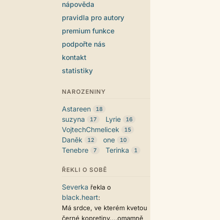
nápověda
pravidla pro autory
premium funkce
podpořte nás
kontakt
statistiky
NAROZENINY
Astareen
18
suzyna
Lyrie
17
16
VojtechChmelicek
15
Daněk
one
12
10
Tenebre
Terinka
7
1
ŘEKLI O SOBĚ
Severka
řekla o
black.heart
:
Má srdce, ve kterém kvetou
černé kopretiny....omamně