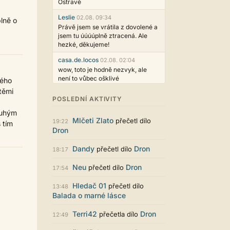
Ostravě
Leslie
02.08. 09:34
plně o
Právě jsem se vrátila z dovolené a
jsem tu úúúúplně ztracená. Ale
hezké, děkujeme!
casa.de.locos
02.08. 02:04
wow, toto je hodně nezvyk, ale
není to vůbec ošklivé
vého
 těmi
Jarda468
31.07. 12:50
POSLEDNÍ AKTIVITY
Už i počet přečtení jde vidět,
druhým
reklama co zasahovala do chatu je
Mlčeti Zlato
přečetl dílo
myslím také už v pořádku,
19:22
 tím
Dron
perfektní práce :)
Singularis
30.07. 06:19
Dandy
Dron
přečetl dílo
18:17
Líbí se mi tmavá varianta nového
vzhledu. Na některých místech
Neu
Dron
přečetl dílo
17:54
jsou sice mezi prvky příliš velké
mezery, ale když mě to bude štvát,
Hledač 01
přečetl dílo
13:48
určitě to půjde upravit místním
Balada o marné lásce
stylem... Celkově je styl dobře
funkční a příjemný. Podvedl se.
Terri42
Dron
přečetla dílo
12:49
puero
29.07. 11:53