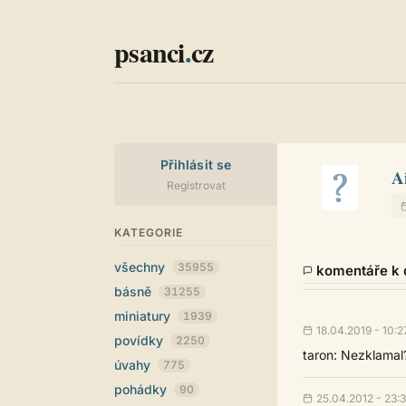
psanci
.
cz
Přihlásit se
A
Registrovat
KATEGORIE
všechny
35955
komentáře k d
básně
31255
miniatury
1939
18.04.2019 - 10:2
povídky
2250
taron: Nezklamal
úvahy
775
pohádky
90
25.04.2012 - 23: