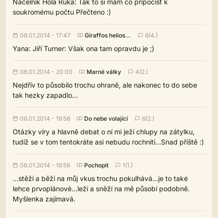
Náčelník Holá Ruka: Tak to si mám co připočíst k
soukromému počtu Přečteno :)
08.01.2014 - 17:47
Giraffos helios...
6(4.)
Yana: Jiří Turner: Však ona tam opravdu je ;)
06.01.2014 - 20:00
Marné války
4(2.)
Nejdřív to působilo trochu ohraně, ale nakonec to do sebe
tak hezky zapadlo...
06.01.2014 - 19:58
Do nebe volající
6(2.)
Otázky víry a hlavně debat o ní mi ježí chlupy na zátylku,
tudíž se v tom tentokráte asi nebudu rochniti...Snad příště :)
06.01.2014 - 19:56
Pochopit
1(1.)
...stěží a běží na můj vkus trochu pokulhává...je to také
lehce prvoplánové...leží a sněží na mě působí podobně.
Myšlenka zajímavá.