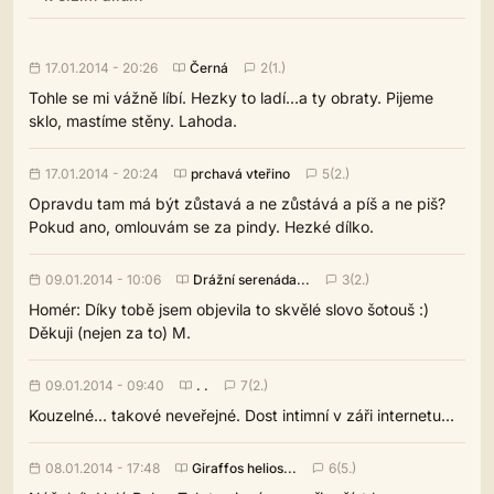
17.01.2014 - 20:26
Černá
2(1.)
Tohle se mi vážně líbí. Hezky to ladí...a ty obraty. Pijeme
sklo, mastíme stěny. Lahoda.
17.01.2014 - 20:24
prchavá vteřino
5(2.)
Opravdu tam má být zůstavá a ne zůstává a píš a ne piš?
Pokud ano, omlouvám se za pindy. Hezké dílko.
09.01.2014 - 10:06
Drážní serenáda...
3(2.)
Homér: Díky tobě jsem objevila to skvělé slovo šotouš :)
Děkuji (nejen za to) M.
09.01.2014 - 09:40
. .
7(2.)
Kouzelné... takové neveřejné. Dost intimní v záři internetu...
08.01.2014 - 17:48
Giraffos helios...
6(5.)