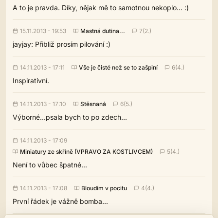
A to je pravda. Díky, nějak mě to samotnou nekoplo... :)
15.11.2013 - 19:53
Mastná dutina...
7(2.)
jayjay: Přibliž prosím pilování :)
14.11.2013 - 17:11
Vše je čisté než se to zašpiní
6(4.)
Inspirativní.
14.11.2013 - 17:10
Stěsnaná
6(5.)
Výborné...psala bych to po zdech...
14.11.2013 - 17:09
Miniatury ze skříně (VPRAVO ZA KOSTLIVCEM)
5(4.)
Není to vůbec špatné...
14.11.2013 - 17:08
Bloudím v pocitu
4(4.)
První řádek je vážně bomba...