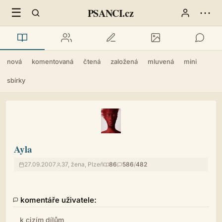
☰
⋯
PSANCI.cz
nová
komentovaná
čtená
založená
mluvená
mini
sbírky
Ayla
27.09.2007
37, žena, Plzeň
86
586
/
482
komentáře uživatele:
k cizím dílům