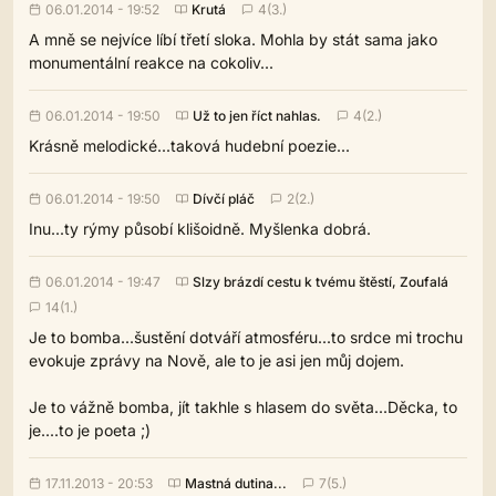
06.01.2014 - 19:52
Krutá
4(3.)
A mně se nejvíce líbí třetí sloka. Mohla by stát sama jako
monumentální reakce na cokoliv...
06.01.2014 - 19:50
Už to jen říct nahlas.
4(2.)
Krásně melodické...taková hudební poezie...
06.01.2014 - 19:50
Dívčí pláč
2(2.)
Inu...ty rýmy působí klišoidně. Myšlenka dobrá.
06.01.2014 - 19:47
Slzy brázdí cestu k tvému štěstí, Zoufalá
14(1.)
Je to bomba...šustění dotváří atmosféru...to srdce mi trochu
evokuje zprávy na Nově, ale to je asi jen můj dojem.
Je to vážně bomba, jít takhle s hlasem do světa...Děcka, to
je....to je poeta ;)
17.11.2013 - 20:53
Mastná dutina...
7(5.)