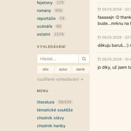
fejetony
170
08.05.2008 - 22:
romány
930
faaaaajn :D thank
reportáže
74
bude...mrknu na t
scénáře
80
ostatní
2176
08.05.2008 - 22:
děkuju baruš...:)
VYHLEDÁVÁNÍ
08.05.2008 - 10:
jo díky, už jsem 
dílo
autor
deník
rozšířené vyhledávání →
MENU
literatura
58/330
tématické soutěže
chodník slávy
chodník hanby