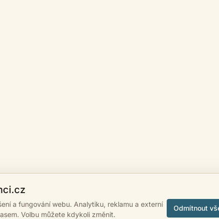
nci.cz
ášení a fungování webu. Analytiku, reklamu a externí
Odmítnout vš
lasem. Volbu můžete kdykoli změnit.