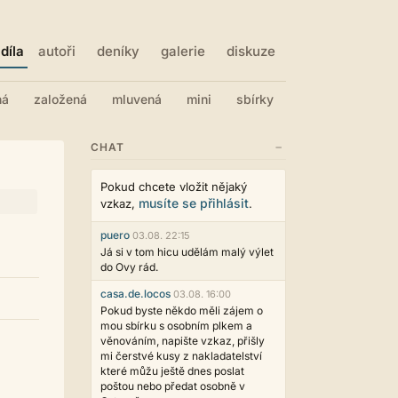
díla
autoři
deníky
galerie
diskuze
ná
založená
mluvená
mini
sbírky
−
CHAT
Pokud chcete vložit nějaký
musíte se přihlásit
vzkaz,
.
puero
03.08. 22:15
Já si v tom hicu udělám malý výlet
do Ovy rád.
casa.de.locos
03.08. 16:00
Pokud byste někdo měli zájem o
mou sbírku s osobním plkem a
věnováním, napište vzkaz, přišly
mi čerstvé kusy z nakladatelství
které můžu ještě dnes poslat
poštou nebo předat osobně v