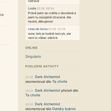
Ostravě
Leslie
02.08. 09:34
Právě jsem se vrátila z dovolené a
ěco
jsem tu úúúúplně ztracená. Ale
hezké, děkujeme!
casa.de.locos
02.08. 02:04
wow, toto je hodně nezvyk, ale
není to vůbec ošklivé
Jarda468
31.07. 12:50
ONLINE
Už i počet přečtení jde vidět,
reklama co zasahovala do chatu je
Singularis
myslím také už v pořádku,
perfektní práce :)
POSLEDNÍ AKTIVITY
Singularis
30.07. 06:19
Líbí se mi tmavá varianta nového
Dark Alchemist
15:26
vzhledu. Na některých místech
Ta chvíle
okomentoval dílo
jsou sice mezi prvky příliš velké
mezery, ale když mě to bude štvát,
Dark Alchemist
přečetl dílo
15:22
určitě to půjde upravit místním
Ta chvíle
stylem... Celkově je styl dobře
funkční a příjemný. Podvedl se.
Dark Alchemist
15:19
puero
29.07. 11:53
Doteky bukvic
okomentoval dílo