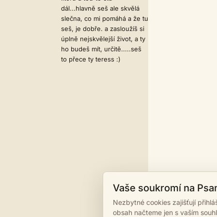
dál...hlavně seš ale skvělá
slečna, co mi pomáhá a že tu
seš, je dobře. a zasloužíš si
úplně nejskvělejší život, a ty
ho budeš mít, určitě.....seš
to přece ty teress :)
Vaše soukromí na Psa
Nezbytné cookies zajišťují přihl
obsah načteme jen s vaším souh