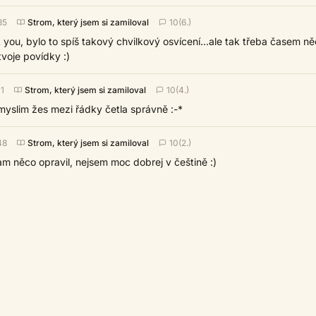
35
Strom, který jsem si zamiloval
10(6.)
 you, bylo to spíš takový chvilkový osvícení...ale tak třeba časem n
voje povídky :)
11
Strom, který jsem si zamiloval
10(4.)
 myslim žes mezi řádky četla správně :-*
48
Strom, který jsem si zamiloval
10(2.)
tam něco opravil, nejsem moc dobrej v češtině :)