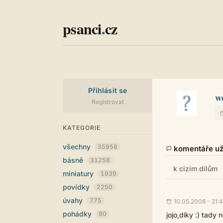
psanci
.
cz
Přihlásit se
w
Registrovat
KATEGORIE
všechny
35958
komentáře uži
básně
31258
k cizím dílům
miniatury
1939
povídky
2250
úvahy
775
10.05.2008 - 21:
pohádky
90
jojo,díky :) tady 