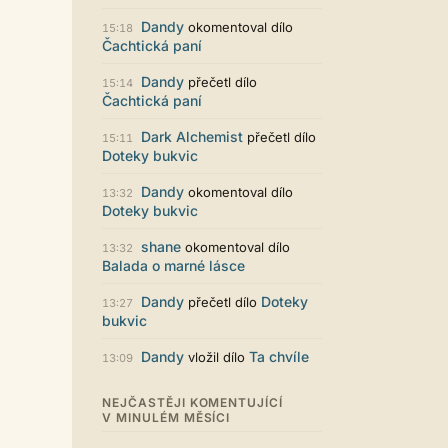
Zajímavý počin. Líbí se mi jak je to
graficky promyšlené.
Dandy
okomentoval dílo
15:18
Čachtická paní
Santiago Dibla
29.07. 11:01
Ahoj všem! Právě jsem publikoval
Dandy
přečetl dílo
15:14
svou druhou sbírku. Dostupná je ve
Čachtická paní
formátu pdf. Budu moc rád za
přečtení! Sbírka nese název Já v
Dark Alchemist
přečetl dílo
15:11
sobě, dostupná je například zde:
Doteky bukvic
https://www.palmknihy.cz/ekniha/j
a-v-sobe-428529 Santiago :)
Dandy
okomentoval dílo
13:32
Kristína Melegová
27.07. 21:01
Doteky bukvic
super práca, symbol toho, že to tu
ešte žije
shane
okomentoval dílo
13:32
Balada o marné lásce
Strach
26.07. 21:35
Pena pace Lukio,... bude to tvrdy
Dandy
Doteky
přečetl dílo
13:27
zvykani po tech x letech ale
bukvic
zvykneme sei
Terri42
26.07. 20:42
Dandy
Ta chvíle
vložil dílo
13:09
Na mobilu to vypadá super :-)
chvilku jsem si zvykala, ale je to
NEJČASTĚJI KOMENTUJÍCÍ
moc pěkné
V MINULÉM MĚSÍCI
LUKiO
26.07. 20:38