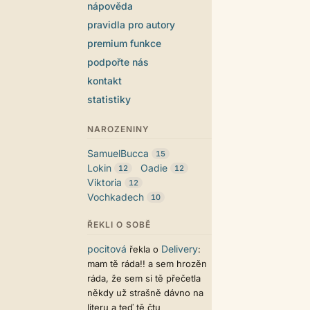
nápověda
pravidla pro autory
premium funkce
podpořte nás
kontakt
statistiky
NAROZENINY
SamuelBucca
15
Lokin
Oadie
12
12
Viktoria
12
Vochkadech
10
ŘEKLI O SOBĚ
pocitová
Delivery
řekla o
:
mam tě ráda!! a sem hrozěn
ráda, že sem si tě přečetla
někdy už strašně dávno na
literu a teď tě čtu