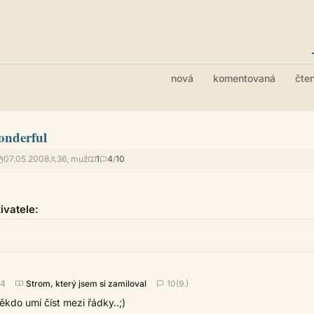
nová
komentovaná
čte
onderful
07.05.2008
36, muž
1
4
/
10
vatele:
44
Strom, který jsem si zamiloval
10(9.)
někdo umí číst mezi řádky..;)