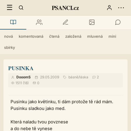
☰
⋯
PSANCI.cz
nová
komentovaná
čtená
založená
mluvená
mini
sbírky
PUSINKA
DooomS
29.05.2009
básně
/
láska
2
1511 (18)
0
Pusinku jako květinku, ti dám protože tě rád mám.
Pusinku sladkou jako med.
Která naladu tvou povznese
a do nebe tě vynese