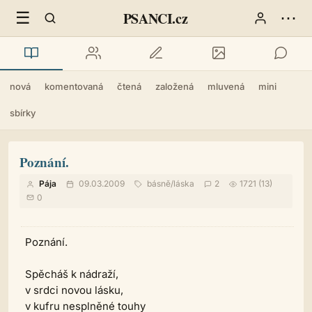
☰
⋯
PSANCI.cz
nová
komentovaná
čtená
založená
mluvená
mini
sbírky
Poznání.
Pája
09.03.2009
básně
/
láska
2
1721 (13)
0
Poznání.
Spěcháš k nádraží,
v srdci novou lásku,
v kufru nesplněné touhy