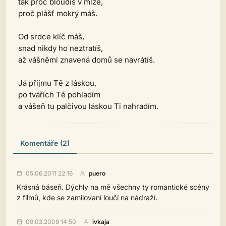
tak proč bloudíš v mlze,
proč plášť mokrý máš.
Od srdce klíč máš,
snad nikdy ho neztratíš,
až vášněmi znavená domů se navrátíš.
Já přijmu Tě z láskou,
po tvářích Tě pohladím
a vášeň tu palčivou láskou Ti nahradím.
Komentáře (2)
05.06.2011 22:16
puero
Krásná báseň. Dýchly na mě všechny ty romantické scény
z filmů, kde se zamilovaní loučí na nádraží.
09.03.2009 14:50
ivkaja