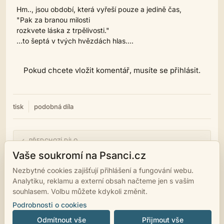
Hm.., jsou období, která vyřeší pouze a jedině čas,
"Pak za branou milosti
rozkvete láska z trpělivosti."
...to šeptá v tvých hvězdách hlas....
Pokud chcete vložit komentář, musíte se přihlásit.
tisk
podobná díla
← PŘEDCHOZÍ DÍLO
Pověz mu prosím.
Vaše soukromí na Psanci.cz
Nezbytné cookies zajišťují přihlášení a fungování webu.
NÁSLEDUJÍCÍ DÍLO →
Analytiku, reklamu a externí obsah načteme jen s vaším
Náročný.
souhlasem. Volbu můžete kdykoli změnit.
Podrobnosti o cookies
Odmítnout vše
Přijmout vše