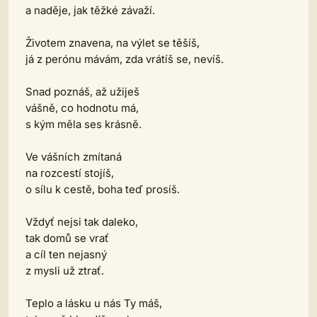
a naděje, jak těžké závaží.
Životem znavena, na výlet se těšíš,
já z perónu mávám, zda vrátíš se, nevíš.
Snad poznáš, až užiješ
vášně, co hodnotu má,
s kým měla ses krásně.
Ve vášních zmítaná
na rozcestí stojíš,
o sílu k cestě, boha teď prosíš.
Vždyť nejsi tak daleko,
tak domů se vrať
a cíl ten nejasný
z mysli už ztrať.
Teplo a lásku u nás Ty máš,