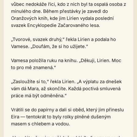
vůbec nedokáže říci, kdo z nich byl ta ospalá osoba z
minulého dne. Během přestávky je zavedl do
Oranžových knih, kde jim Lirien vydala poslední
svazek Encyklopedie Začarovaného lesa.
„Tvorové, svazek druhý,“ řekla Lirien a podala ho
Vamese. „Doufám, že si ho užijete.“
Vamesa položila ruku na knihu. „Děkuji, Lirien. Moc
to pro mě znamená.“
„Zasloužíte si to,“ řekla Lirien. „A výplatu za dnešek
vám dá Mara, až skončíte. Každá poctivá smluvená
práce má být odměněna.“
Vrátili se do papírny a dali si oběd, který jim přineslu
Eira — tentokrát to byly rolky plněné dušeným
masem s chlebem a vodou.