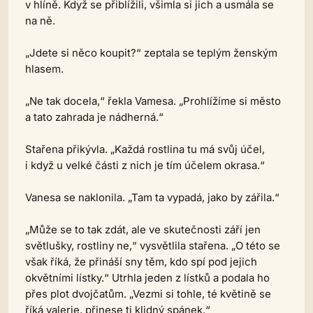
v hlíně. Když se přiblížili, všimla si jich a usmála se
na ně.
„Jdete si něco koupit?“ zeptala se teplým ženským
hlasem.
„Ne tak docela,“ řekla Vamesa. „Prohlížíme si město
a tato zahrada je nádherná.“
Stařena přikývla. „Každá rostlina tu má svůj účel,
i když u velké části z nich je tím účelem okrasa.“
Vanesa se naklonila. „Tam ta vypadá, jako by zářila.“
„Může se to tak zdát, ale ve skutečnosti září jen
světlušky, rostliny ne,“ vysvětlila stařena. „O této se
však říká, že přináší sny těm, kdo spí pod jejich
okvětními lístky.“ Utrhla jeden z lístků a podala ho
přes plot dvojčatům. „Vezmi si tohle, té květině se
říká valerie, přinese ti klidný spánek.“