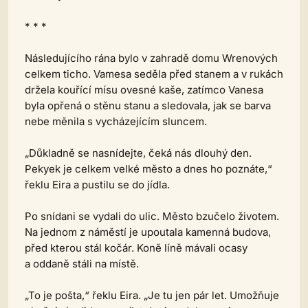
* * *
Následujícího rána bylo v zahradě domu Wrenových
celkem ticho. Vamesa seděla před stanem a v rukách
držela kouřící mísu ovesné kaše, zatímco Vanesa
byla opřená o stěnu stanu a sledovala, jak se barva
nebe měnila s vycházejícím sluncem.
„Důkladně se nasnídejte, čeká nás dlouhý den.
Pekyek je celkem velké město a dnes ho poznáte,“
řeklu Eira a pustilu se do jídla.
Po snídani se vydali do ulic. Město bzučelo životem.
Na jednom z náměstí je upoutala kamenná budova,
před kterou stál kočár. Koně líně mávali ocasy
a oddaně stáli na místě.
„To je pošta,“ řeklu Eira. „Je tu jen pár let. Umožňuje