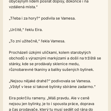
obyčejným lidem posílat dopisy, dokonce i na
vzdálená místa.“
„Třeba i za hory?“ podivila se Vamesa.
„Určitě,“ řeklu Eira.
„To zní užitečně,“ řekla Vamesa.
Procházeli úzkými uličkami, kolem starobylých
obchodů s výraznými markýzami a došli na tržiště se
stánky, kde se prodávaly sklenice medu,
různobarevné tkaniny a balíky sušených bylinek.
„Nejsou nějaké drahé?“ podivovala se Vamesa.
„Vždyť v lese si takové bylinky sbíráme zadarmo.“
Eira pokrčilu rameny. „Máš pravdu. Ale v ceně
nejsou jen bylinky, je to i spousta práce, doprava
a čas prodavače, který tu musí sedět od rána do