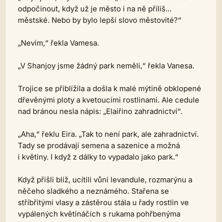
odpočinout, když už je město i na ně příliš...
městské. Nebo by bylo lepší slovo městovité?“
„Nevím,“ řekla Vamesa.
„V Shanjoy jsme žádný park neměli,“ řekla Vanesa.
Trojice se přiblížila a došla k malé mýtině obklopené
dřevěnými ploty a kvetoucími rostlinami. Ale cedule
nad bránou nesla nápis: „Elaiřino zahradnictví“.
„Aha,“ řeklu Eira. „Tak to není park, ale zahradnictví.
Tady se prodávají semena a sazenice a možná
i květiny. I když z dálky to vypadalo jako park.“
Když přišli blíž, ucítili vůni levandule, rozmarýnu a
něčeho sladkého a neznámého. Stařena se
stříbřitými vlasy a zástěrou stála u řady rostlin ve
vypálených květináčích s rukama pohřbenýma