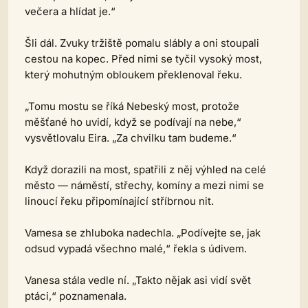
večera a hlídat je.“
Šli dál. Zvuky tržiště pomalu slábly a oni stoupali
cestou na kopec. Před nimi se tyčil vysoký most,
který mohutným obloukem překlenoval řeku.
„Tomu mostu se říká Nebeský most, protože
měšťané ho uvidí, když se podívají na nebe,“
vysvětlovalu Eira. „Za chvilku tam budeme.“
Když dorazili na most, spatřili z něj výhled na celé
město — náměstí, střechy, komíny a mezi nimi se
linoucí řeku připomínající stříbrnou nit.
Vamesa se zhluboka nadechla. „Podívejte se, jak
odsud vypadá všechno malé,“ řekla s údivem.
Vanesa stála vedle ní. „Takto nějak asi vidí svět
ptáci,“ poznamenala.