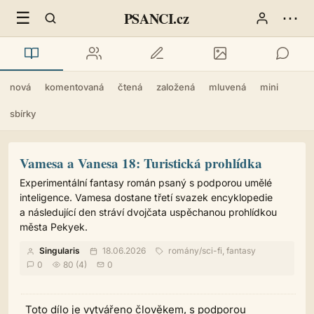
☰
⋯
PSANCI.cz
nová
komentovaná
čtená
založená
mluvená
mini
sbírky
Vamesa a Vanesa 18: Turistická prohlídka
Experimentální fantasy román psaný s podporou umělé
inteligence. Vamesa dostane třetí svazek encyklopedie
a následující den stráví dvojčata uspěchanou prohlídkou
města Pekyek.
Singularis
18.06.2026
romány
/
sci-fi, fantasy
0
80 (4)
0
Toto dílo je vytvářeno člověkem, s podporou