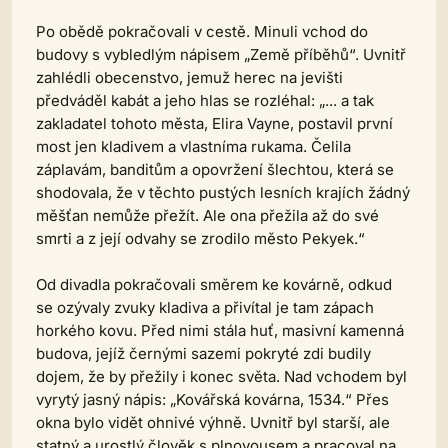
Po obědě pokračovali v cestě. Minuli vchod do
budovy s vybledlým nápisem „Země příběhů“. Uvnitř
zahlédli obecenstvo, jemuž herec na jevišti
předváděl kabát a jeho hlas se rozléhal: „... a tak
zakladatel tohoto města, Elira Vayne, postavil první
most jen kladivem a vlastníma rukama. Čelila
záplavám, banditům a opovržení šlechtou, která se
shodovala, že v těchto pustých lesních krajích žádný
měšťan nemůže přežít. Ale ona přežila až do své
smrti a z její odvahy se zrodilo město Pekyek.“
Od divadla pokračovali směrem ke kovárně, odkud
se ozývaly zvuky kladiva a přivítal je tam zápach
horkého kovu. Před nimi stála huť, masivní kamenná
budova, jejíž černými sazemi pokryté zdi budily
dojem, že by přežily i konec světa. Nad vchodem byl
vyrytý jasný nápis: „Kovářská kovárna, 1534.“ Přes
okna bylo vidět ohnivé výhně. Uvnitř byl starší, ale
statný a urostlý člověk s plnovousem a pracoval na