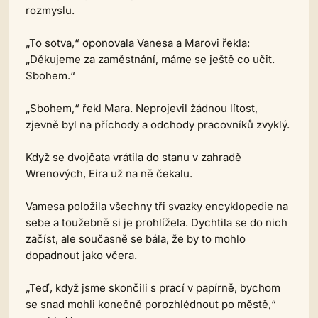
rozmyslu.
„To sotva,“ oponovala Vanesa a Marovi řekla:
„Děkujeme za zaměstnání, máme se ještě co učit.
Sbohem.“
„Sbohem,“ řekl Mara. Neprojevil žádnou lítost,
zjevně byl na příchody a odchody pracovníků zvyklý.
Když se dvojčata vrátila do stanu v zahradě
Wrenových, Eira už na ně čekalu.
Vamesa položila všechny tři svazky encyklopedie na
sebe a toužebně si je prohlížela. Dychtila se do nich
začíst, ale současně se bála, že by to mohlo
dopadnout jako včera.
„Teď, když jsme skončili s prací v papírně, bychom
se snad mohli konečně porozhlédnout po městě,“