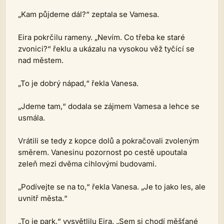
„Kam půjdeme dál?“ zeptala se Vamesa.
Eira pokrčilu rameny. „Nevím. Co třeba ke staré
zvonici?“ řeklu a ukázalu na vysokou věž tyčící se
nad městem.
„To je dobrý nápad,“ řekla Vanesa.
„Jdeme tam,“ dodala se zájmem Vamesa a lehce se
usmála.
Vrátili se tedy z kopce dolů a pokračovali zvoleným
směrem. Vanesinu pozornost po cestě upoutala
zeleň mezi dvěma cihlovými budovami.
„Podívejte se na to,“ řekla Vanesa. „Je to jako les, ale
uvnitř města.“
„To je park,“ vysvětlilu Eira. „Sem si chodí měšťané