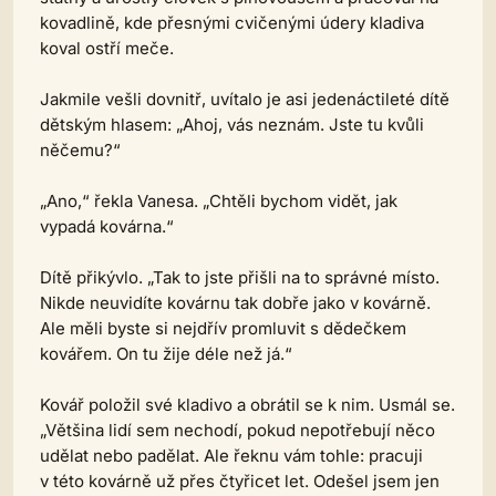
kovadlině, kde přesnými cvičenými údery kladiva
koval ostří meče.
Jakmile vešli dovnitř, uvítalo je asi jedenáctileté dítě
dětským hlasem: „Ahoj, vás neznám. Jste tu kvůli
něčemu?“
„Ano,“ řekla Vanesa. „Chtěli bychom vidět, jak
vypadá kovárna.“
Dítě přikývlo. „Tak to jste přišli na to správné místo.
Nikde neuvidíte kovárnu tak dobře jako v kovárně.
Ale měli byste si nejdřív promluvit s dědečkem
kovářem. On tu žije déle než já.“
Kovář položil své kladivo a obrátil se k nim. Usmál se.
„Většina lidí sem nechodí, pokud nepotřebují něco
udělat nebo padělat. Ale řeknu vám tohle: pracuji
v této kovárně už přes čtyřicet let. Odešel jsem jen