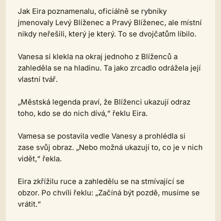
Jak Eira poznamenalu, oficiálně se rybníky
jmenovaly Levý Blíženec a Pravý Blíženec, ale místní
nikdy neřešili, který je který. To se dvojčatům líbilo.
Vanesa si klekla na okraj jednoho z Blíženců a
zahleděla se na hladinu. Ta jako zrcadlo odrážela její
vlastní tvář.
„Městská legenda praví, že Blíženci ukazují odraz
toho, kdo se do nich dívá,“ řeklu Eira.
Vamesa se postavila vedle Vanesy a prohlédla si
zase svůj obraz. „Nebo možná ukazují to, co je v nich
vidět,“ řekla.
Eira zkřížilu ruce a zahledělu se na stmívající se
obzor. Po chvíli řeklu: „Začíná být pozdě, musíme se
vrátit.“