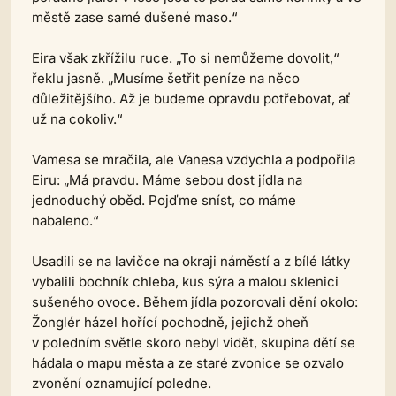
městě zase samé dušené maso.“
Eira však zkřížilu ruce. „To si nemůžeme dovolit,“
řeklu jasně. „Musíme šetřit peníze na něco
důležitějšího. Až je budeme opravdu potřebovat, ať
už na cokoliv.“
Vamesa se mračila, ale Vanesa vzdychla a podpořila
Eiru: „Má pravdu. Máme sebou dost jídla na
jednoduchý oběd. Pojďme sníst, co máme
nabaleno.“
Usadili se na lavičce na okraji náměstí a z bílé látky
vybalili bochník chleba, kus sýra a malou sklenici
sušeného ovoce. Během jídla pozorovali dění okolo:
Žonglér házel hořící pochodně, jejichž oheň
v poledním světle skoro nebyl vidět, skupina dětí se
hádala o mapu města a ze staré zvonice se ozvalo
zvonění oznamující poledne.