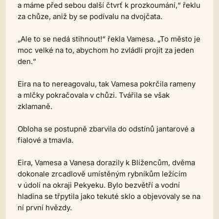
a máme před sebou další čtvrť k prozkoumání,“ řeklu
za chůze, aniž by se podívalu na dvojčata.
„Ale to se nedá stihnout!“ řekla Vamesa. „To město je
moc velké na to, abychom ho zvládli projít za jeden
den.“
Eira na to nereagovalu, tak Vamesa pokrčila rameny
a mlčky pokračovala v chůzi. Tvářila se však
zklamaně.
Obloha se postupně zbarvila do odstínů jantarové a
fialové a tmavla.
Eira, Vamesa a Vanesa dorazily k Blížencům, dvěma
dokonale zrcadlově umístěným rybníkům ležícím
v údolí na okraji Pekyeku. Bylo bezvětří a vodní
hladina se třpytila jako tekuté sklo a objevovaly se na
ní první hvězdy.