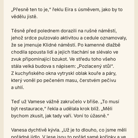
„Přesně ten to je,“ řeklu Eira s úsměvem, jako by to
vědělu jistě.
Těsně před polednem dorazili na rušné náměstí,
jehož srdce pulzovalo aktivitou a cedule oznamovaly,
že se jmenuje Klidné náměstí. Po kamenné dlažbě
chodila spousta lidí a jejich tlachání se slévalo ve
zvuk připomínající bzukot. Ve středu toho všeho
stála velká budova s nápisem: „Pozlacený stůl“.
Z kuchyňského okna vytryskl oblak kouře a páry,
který voněl po pečeném masu, čerstvém pečivu
a uhlí.
Teď už Vamese vážně zakručelo v břiše. „To musí
být restaurace,“ řekla a udělala krok blíž. „Měli
bychom zkusit, jak tady vaří. Voní to úžasně.“
Vanesa dychtivě kývla. „Už je to dlouho, co jsme měli
pořádné jídlo. V lese jsou to pořád samé kořínky a ve