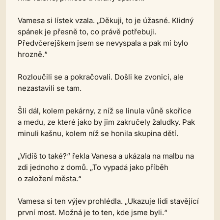
Vamesa si lístek vzala. „Děkuji, to je úžasné. Klidný
spánek je přesně to, co právě potřebuji.
Předvčerejškem jsem se nevyspala a pak mi bylo
hrozně.“
Rozloučili se a pokračovali. Došli ke zvonici, ale
nezastavili se tam.
Šli dál, kolem pekárny, z níž se linula vůně skořice
a medu, ze které jako by jim zakručely žaludky. Pak
minuli kašnu, kolem níž se honila skupina dětí.
„Vidíš to také?“ řekla Vanesa a ukázala na malbu na
zdi jednoho z domů. „To vypadá jako příběh
o založení města.“
Vamesa si ten výjev prohlédla. „Ukazuje lidi stavějící
první most. Možná je to ten, kde jsme byli.“