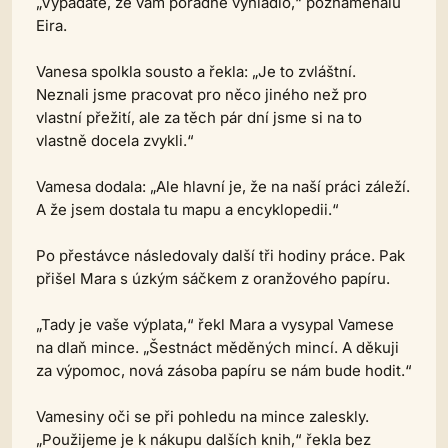
„Vypadáte, že vám pořádně vyhládlo,“ poznamenalu
Eira.
Vanesa spolkla sousto a řekla: „Je to zvláštní.
Neznali jsme pracovat pro něco jiného než pro
vlastní přežití, ale za těch pár dní jsme si na to
vlastně docela zvykli.“
Vamesa dodala: „Ale hlavní je, že na naší práci záleží.
A že jsem dostala tu mapu a encyklopedii.“
Po přestávce následovaly další tři hodiny práce. Pak
přišel Mara s úzkým sáčkem z oranžového papíru.
„Tady je vaše výplata,“ řekl Mara a vysypal Vamese
na dlaň mince. „Šestnáct měděných mincí. A děkuji
za výpomoc, nová zásoba papíru se nám bude hodit.“
Vamesiny oči se při pohledu na mince zaleskly.
„Použijeme je k nákupu dalších knih,“ řekla bez