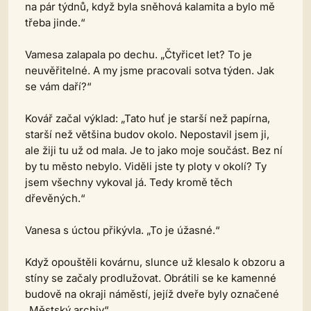
na pár týdnů, když byla sněhová kalamita a bylo mě
třeba jinde.“
Vamesa zalapala po dechu. „Čtyřicet let? To je
neuvěřitelné. A my jsme pracovali sotva týden. Jak
se vám daří?“
Kovář začal výklad: „Tato huť je starší než papírna,
starší než většina budov okolo. Nepostavil jsem ji,
ale žiji tu už od mala. Je to jako moje součást. Bez ní
by tu město nebylo. Viděli jste ty ploty v okolí? Ty
jsem všechny vykoval já. Tedy kromě těch
dřevěných.“
Vanesa s úctou přikývla. „To je úžasné.“
Když opouštěli kovárnu, slunce už klesalo k obzoru a
stíny se začaly prodlužovat. Obrátili se ke kamenné
budově na okraji náměstí, jejíž dveře byly označené
„Městský archiv“.