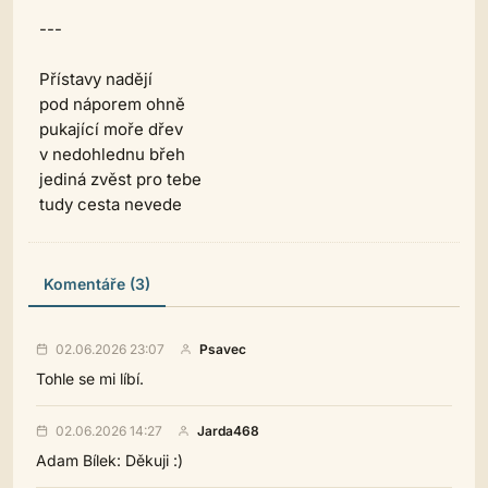
---
Přístavy nadějí
pod náporem ohně
pukající moře dřev
v nedohlednu břeh
jediná zvěst pro tebe
tudy cesta nevede
Komentáře (3)
02.06.2026 23:07
Psavec
Tohle se mi líbí.
02.06.2026 14:27
Jarda468
Adam Bílek: Děkuji :)