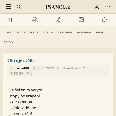
☰
⋯
PSANCI.cz
nová
komentovaná
čtená
založená
mluvená
mini
sbírky
Okraje světla
Jarda468
31.05.2026
básně
/
život
3
131 (6)
0
Za šeřením skryté
stopy po krápění
skrz temnotu
světlo vidět není
jen se ztrácí