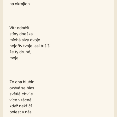
na okrajích
---
Vítr odnáší
stíny dneška
míchá slzy dvoje
nejdřív tvoje, asi tušíš
že ty druhé,
moje
---
Ze dna hlubin
ozývá se hlas
světlé chvíle
více vzácné
když nekřičí
bolest v nás