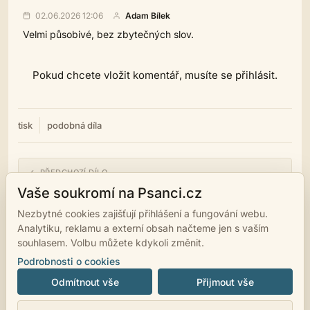
02.06.2026 12:06
Adam Bílek
Velmi působivé, bez zbytečných slov.
Pokud chcete vložit komentář, musíte se přihlásit.
tisk
podobná díla
← PŘEDCHOZÍ DÍLO
Dům plný ticha
Vaše soukromí na Psanci.cz
Nezbytné cookies zajišťují přihlášení a fungování webu.
NÁSLEDUJÍCÍ DÍLO →
Analytiku, reklamu a externí obsah načteme jen s vaším
Tichá vítězství
souhlasem. Volbu můžete kdykoli změnit.
Podrobnosti o cookies
Odmítnout vše
Přijmout vše
© 2007 - 2026
psanci.cz
•
Nastavení cookies
•
Facebook
• Programming