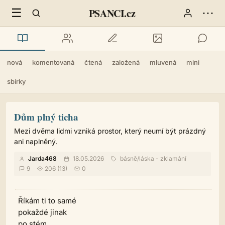
☰
⋯
PSANCI.cz
nová
komentovaná
čtená
založená
mluvená
mini
sbírky
Dům plný ticha
Mezi dvěma lidmi vzniká prostor, který neumí být prázdný
ani naplněný.
Jarda468
18.05.2026
básně
/
láska - zklamání
9
206 (13)
0
Říkám ti to samé
pokaždé jinak
po stém