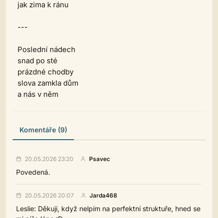
jak zima k ránu
---
Poslední nádech
snad po sté
prázdné chodby
slova zamkla dům
a nás v něm
Komentáře (9)
20.05.2026 23:20
Psavec
Povedená.
20.05.2026 20:07
Jarda468
Leslie: Děkuji, když nelpím na perfektní struktuře, hned se