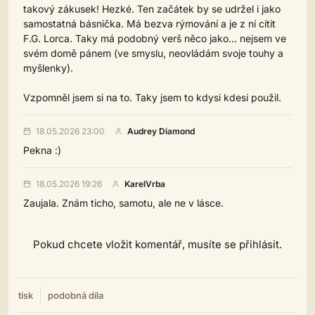
takový zákusek! Hezké. Ten začátek by se udržel i jako
samostatná básnička. Má bezva rýmování a je z ní cítit
F.G. Lorca. Taky má podobný verš něco jako... nejsem ve
svém domě pánem (ve smyslu, neovládám svoje touhy a
myšlenky).
Vzpomněl jsem si na to. Taky jsem to kdysi kdesi použil.
18.05.2026 23:00
Audrey Diamond
Pekna :)
18.05.2026 19:26
KarelVrba
Zaujala. Znám ticho, samotu, ale ne v lásce.
Pokud chcete vložit komentář, musíte se přihlásit.
tisk
podobná díla