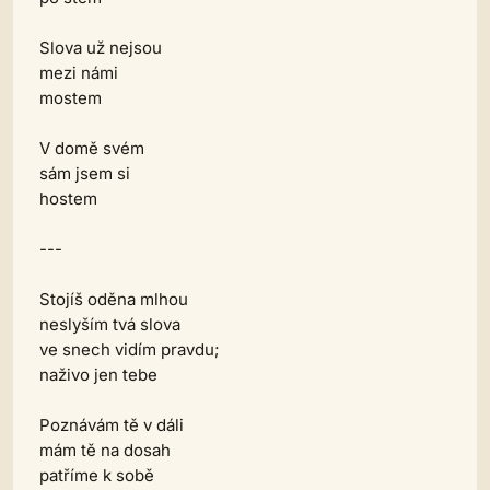
Slova už nejsou
mezi námi
mostem
V domě svém
sám jsem si
hostem
---
Stojíš oděna mlhou
neslyším tvá slova
ve snech vidím pravdu;
naživo jen tebe
Poznávám tě v dáli
mám tě na dosah
patříme k sobě