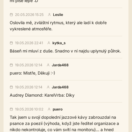
mi píše lépe :D
20.05.2026 15:25
Leslie
Oslovila mě, zvláštní rytmus, který ale ladí k dobře
vykreslené atmosféře.
19.05.2026 22:41
kytka_s
Báseň mi mluví z duše. Snadno v ní najdu uplynulý půlrok.
19.05.2026 12:14
Jarda468
puero: Mistře, Děkuji :-)
19.05.2026 12:14
Jarda468
Audrey Diamond: KarelVrba: Díky
19.05.2026 10:02
puero
Tak jsem u svojí dopolední jazzové kávy zabrouzdal na
psance za poezií (výhoda, když jste ředitel organizace a
nikdo nekontroluje, co vám svítí na monitoru)... a hned