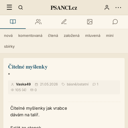
☰
⋯
PSANCI.cz
nová
komentovaná
čtená
založená
mluvená
mini
sbírky
Čitelné myšlenky
*
Vaska49
21.05.2026
básně
/
ostatní
1
105 (4)
0
Čitelné myšlenky jak vrabce
dávám na talíř.
Salát ze stopek