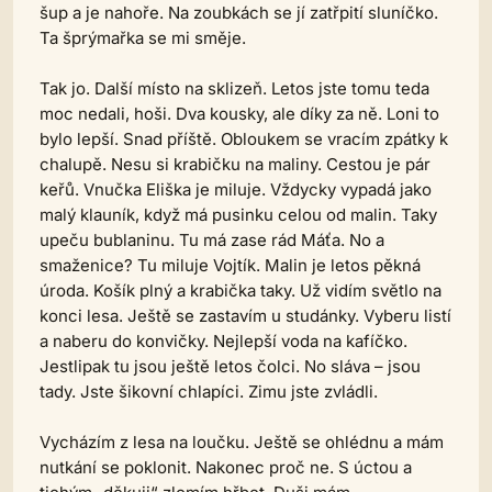
šup a je nahoře. Na zoubkách se jí zatřpití sluníčko.
Ta šprýmařka se mi směje.
Tak jo. Další místo na sklizeň. Letos jste tomu teda
moc nedali, hoši. Dva kousky, ale díky za ně. Loni to
bylo lepší. Snad příště. Obloukem se vracím zpátky k
chalupě. Nesu si krabičku na maliny. Cestou je pár
keřů. Vnučka Eliška je miluje. Vždycky vypadá jako
malý klauník, když má pusinku celou od malin. Taky
upeču bublaninu. Tu má zase rád Máťa. No a
smaženice? Tu miluje Vojtík. Malin je letos pěkná
úroda. Košík plný a krabička taky. Už vidím světlo na
konci lesa. Ještě se zastavím u studánky. Vyberu listí
a naberu do konvičky. Nejlepší voda na kafíčko.
Jestlipak tu jsou ještě letos čolci. No sláva – jsou
tady. Jste šikovní chlapíci. Zimu jste zvládli.
Vycházím z lesa na loučku. Ještě se ohlédnu a mám
nutkání se poklonit. Nakonec proč ne. S úctou a