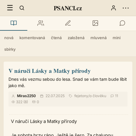
☰
⋯
PSANCI.cz
nová
komentovaná
čtená
založená
mluvená
mini
sbírky
V náruči Lásky a Matky přírody
Dnes vás vezmu sebou do lesa. Snad se vám tam bude líbit
jako mě.
Miras2250
22.07.2025
fejetony
/
o člověku
11
322 (8)
0
V náruči Lásky a Matky přírody
Je sobota brzy ráno. Ještě je šero. Za chalupou