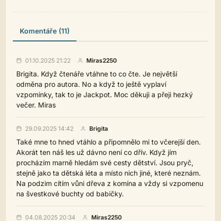
Komentáře (11)
01.10.2025 21:22
Miras2250
Brigita. Když čtenáře vtáhne to co čte. Je největší
odměna pro autora. No a když to ještě vyplaví
vzpomínky, tak to je Jackpot. Moc děkuji a přeji hezký
večer. Miras
29.09.2025 14:42
Brigita
Také mne to hned vtáhlo a připomnělo mi to včerejší den.
Akorát ten náš les už dávno není co dřív. Když jím
procházím marně hledám své cesty dětství. Jsou pryč,
stejně jako ta dětská léta a místo nich jiné, které neznám.
Na podzim cítím vůni dřeva z komína a vždy si vzpomenu
na švestkové buchty od babičky.
04.08.2025 20:34
Miras2250