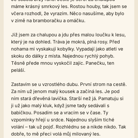
máme krásný smrkový les. Rostou houby, tak jsem se
včera rozhodl, že vyrazím. Něco nasušíme, aby bylo
v zimě na bramboračku a omáčku.
Již jsem za chalupou a jdu přes malou loučku k lesu,
který je na dohled. Tráva je mokrá, plná rosy. Před
nohama mi vyskakují kobylky. Vypadají jako atleti ve
skoku do dálky z místa. Najednou rychlý pohyb.
Těsně přede mnou vyskočil zajíc. Panečku, ten
peláší.
Zastavím se u vzrostlého dubu. První strom na cestě.
Za ním už jenom malý kousek a začíná les. Je pod
ním stará dřevěná lavička. Starší než já. Pamatuju si
ji už jako malý kluk, když jsme tady sedávali s
babičkou. Posadím se a vracím se v čase. Ty
vzpomínky hřejí u srdce. Najednou slyším tiché
volání – tak už pojď. Rozhlédnu se a nikde nikdo. Tak
dobře, to mě přeci volá můj milovaný les.