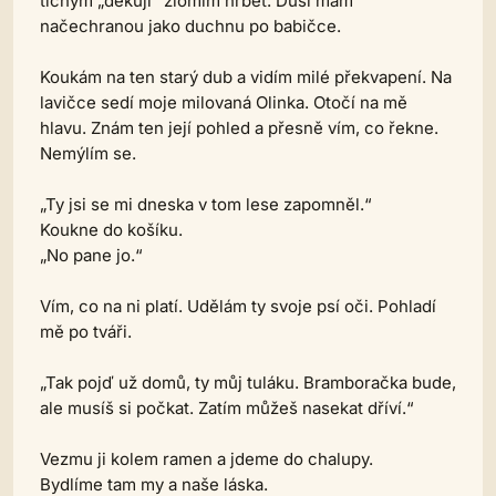
tichým „děkuji“ zlomím hřbet. Duši mám
načechranou jako duchnu po babičce.
Koukám na ten starý dub a vidím milé překvapení. Na
lavičce sedí moje milovaná Olinka. Otočí na mě
hlavu. Znám ten její pohled a přesně vím, co řekne.
Nemýlím se.
„Ty jsi se mi dneska v tom lese zapomněl.“
Koukne do košíku.
„No pane jo.“
Vím, co na ni platí. Udělám ty svoje psí oči. Pohladí
mě po tváři.
„Tak pojď už domů, ty můj tuláku. Bramboračka bude,
ale musíš si počkat. Zatím můžeš nasekat dříví.“
Vezmu ji kolem ramen a jdeme do chalupy.
Bydlíme tam my a naše láska.