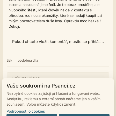
lesem a naslouchá jeho řeči. Je to obraz prostého, ale
hlubokého štěstí, které člověk najde v kontaktu s
přírodou, rodinou a okamžiky, které se nedají koupit Jsi
milým pozorovatelem duše lesa. Opravdu moc hezké !
Děkuji.
Pokud chcete vložit komentář, musíte se přihlásit.
tisk
podobná díla
← PŘEDCHOZÍ DÍLO
Naděje
Vaše soukromí na Psanci.cz
Nezbytné cookies zajišťují přihlášení a fungování webu.
NÁSLEDUJÍCÍ DÍLO →
Analytiku, reklamu a externí obsah načteme jen s vaším
Loučení
souhlasem. Volbu můžete kdykoli změnit.
Podrobnosti o cookies