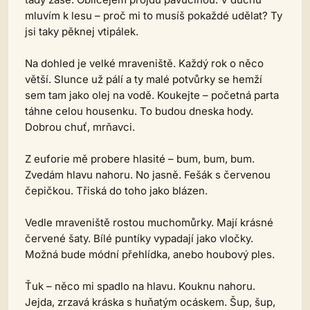
mluvím k lesu – proč mi to musíš pokaždé udělat? Ty
jsi taky pěknej vtipálek.
Na dohled je velké mraveniště. Každý rok o něco
větší. Slunce už pálí a ty malé potvůrky se hemží
sem tam jako olej na vodě. Koukejte – početná parta
táhne celou housenku. To budou dneska hody.
Dobrou chuť, mrňavci.
Z euforie mě probere hlasité – bum, bum, bum.
Zvedám hlavu nahoru. No jasně. Fešák s červenou
čepičkou. Třiská do toho jako blázen.
Vedle mraveniště rostou muchomůrky. Mají krásné
červené šaty. Bílé puntíky vypadají jako vločky.
Možná bude módní přehlídka, anebo houbový ples.
Ťuk – něco mi spadlo na hlavu. Kouknu nahoru.
Jejda, zrzavá kráska s huňatým ocáskem. Šup, šup,