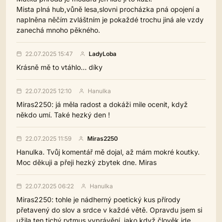
Mista plná hub,vůně lesa,slovni procházka pná opojení a
naplněna něčím zvláštním je pokaždé trochu jiná ale vzdy
zanechá mnoho pěkného.
22.07.2025 15:47
LadyLoba
Krásně mě to vtáhlo... díky
22.07.2025 12:10
Hanulka
Miras2250: já měla radost a dokáži mile ocenit, když
někdo umí. Také hezký den !
22.07.2025 11:59
Miras2250
Hanulka. Tvůj komentář mě dojal, až mám mokré koutky.
Moc děkuji a přeji hezký zbytek dne. Miras
22.07.2025 06:22
Hanulka
Miras2250: tohle je nádherný poetický kus přírody
přetavený do slov a srdce v každé větě. Opravdu jsem si
užila ten tichý rytmus vyprávění, jako když člověk jde