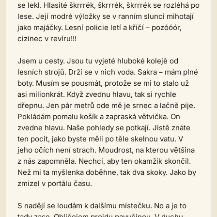
se lekl. Hlasité škrrrék, škrrrék, škrrrék se rozléhá po
lese. Její modré výložky se v ranním slunci mihotají
jako majáčky. Lesní policie letí a křičí – pozóóór,
cizinec v revíru!!!
Jsem u cesty. Jsou tu vyjeté hluboké kolejě od
lesních strojů. Drží se v nich voda. Sakra – mám plné
boty. Musím se pousmát, protože se mi to stalo už
asi milionkrát. Když zvednu hlavu, tak si rychle
dřepnu. Jen pár metrů ode mě je srnec a lačně pije.
Pokládám pomalu košík a zapraská větvička. On
zvedne hlavu. Naše pohledy se potkají. Jistě znáte
ten pocit, jako byste měli po těle skelnou vatu. V
jeho očích není strach. Moudrost, na kterou většina
z nás zapomněla. Nechci, aby ten okamžik skončil.
Než mi ta myšlenka doběhne, tak dva skoky. Jako by
zmizel v portálu času.
S nadějí se loudám k dalšímu místečku. No a je to
tady zase. Obličejem projdu pavučinou. V duchu