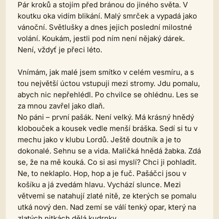
Pár kroků a stojím před bránou do jiného světa. V
koutku oka vidím blikání. Malý smrček a vypadá jako
vánoční. Světlušky a dnes jejich poslední milostné
volání. Koukám, jestli pod ním není nějaký dárek.
Není, vždyť je přeci léto.
Vnímám, jak malé jsem smítko v celém vesmíru, a s
tou největší úctou vstupuji mezi stromy. Jdu pomalu,
abych nic nepřehlédl. Po chvilce se ohlédnu. Les se
za mnou zavřel jako dlaň.
No páni – první pašák. Není velký. Má krásný hnědý
klobouček a kousek vedle menší bráška. Sedí si tu v
mechu jako v klubu Lordů. Ještě doutník a je to
dokonalé. Sehnu se a vida. Maličká hnědá žabka. Zdá
se, že na mě kouká. Co si asi myslí? Chci ji pohladit.
Ne, to neklaplo. Hop, hop a je fuč. Pašáčci jsou v
košíku a já zvedám hlavu. Vychází slunce. Mezi
větvemi se natahují zlaté nitě, ze kterých se pomalu
utká nový den. Nad zemí se válí tenký opar, který na
zlatých nitkách dělá kudrnky.