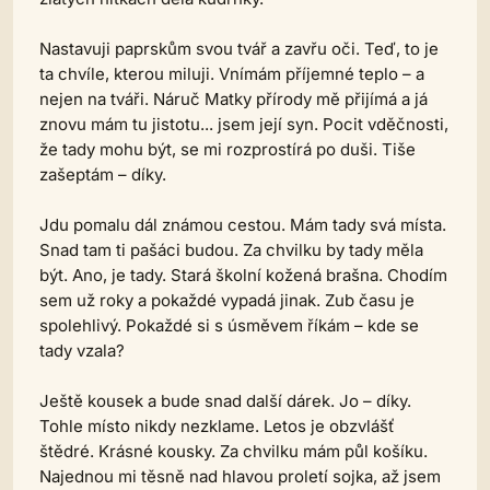
Nastavuji paprskům svou tvář a zavřu oči. Teď, to je
ta chvíle, kterou miluji. Vnímám příjemné teplo – a
nejen na tváři. Náruč Matky přírody mě přijímá a já
znovu mám tu jistotu... jsem její syn. Pocit vděčnosti,
že tady mohu být, se mi rozprostírá po duši. Tiše
zašeptám – díky.
Jdu pomalu dál známou cestou. Mám tady svá místa.
Snad tam ti pašáci budou. Za chvilku by tady měla
být. Ano, je tady. Stará školní kožená brašna. Chodím
sem už roky a pokaždé vypadá jinak. Zub času je
spolehlivý. Pokaždé si s úsměvem říkám – kde se
tady vzala?
Ještě kousek a bude snad další dárek. Jo – díky.
Tohle místo nikdy nezklame. Letos je obzvlášť
štědré. Krásné kousky. Za chvilku mám půl košíku.
Najednou mi těsně nad hlavou proletí sojka, až jsem