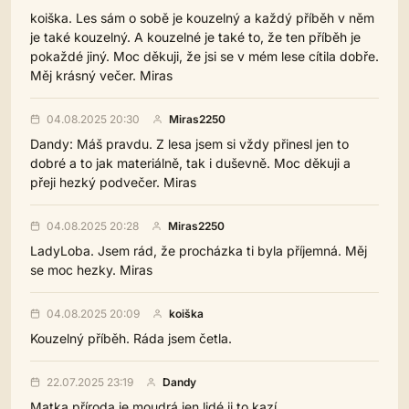
koiška. Les sám o sobě je kouzelný a každý příběh v něm
je také kouzelný. A kouzelné je také to, že ten příběh je
pokaždé jiný. Moc děkuji, že jsi se v mém lese cítila dobře.
Měj krásný večer. Miras
04.08.2025 20:30
Miras2250
Dandy: Máš pravdu. Z lesa jsem si vždy přinesl jen to
dobré a to jak materiálně, tak i duševně. Moc děkuji a
přeji hezký podvečer. Miras
04.08.2025 20:28
Miras2250
LadyLoba. Jsem rád, že procházka ti byla příjemná. Měj
se moc hezky. Miras
04.08.2025 20:09
koiška
Kouzelný příběh. Ráda jsem četla.
22.07.2025 23:19
Dandy
Matka příroda je moudrá jen lidé ji to kazí.