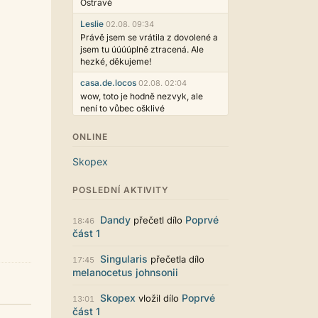
Ostravě
Leslie
02.08. 09:34
Právě jsem se vrátila z dovolené a
jsem tu úúúúplně ztracená. Ale
hezké, děkujeme!
casa.de.locos
02.08. 02:04
wow, toto je hodně nezvyk, ale
není to vůbec ošklivé
Jarda468
31.07. 12:50
ONLINE
Už i počet přečtení jde vidět,
reklama co zasahovala do chatu je
Skopex
myslím také už v pořádku,
perfektní práce :)
POSLEDNÍ AKTIVITY
Singularis
30.07. 06:19
Líbí se mi tmavá varianta nového
Dandy
Poprvé
přečetl dílo
18:46
vzhledu. Na některých místech
část 1
jsou sice mezi prvky příliš velké
mezery, ale když mě to bude štvát,
Singularis
přečetla dílo
17:45
určitě to půjde upravit místním
melanocetus johnsonii
stylem... Celkově je styl dobře
funkční a příjemný. Podvedl se.
Skopex
Poprvé
vložil dílo
13:01
puero
29.07. 11:53
část 1