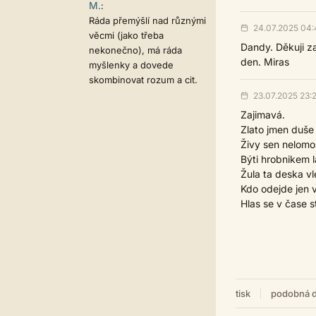
M.
:
Ráda přemýšlí nad různými
24.07.2025 04:
věcmi (jako třeba
Dandy. Děkuji za
nekonečno), má ráda
den. Miras
myšlenky a dovede
skombinovat rozum a cit.
23.07.2025 23:
Zajimavá.
Zlato jmen duše
Živy sen nelomo
Býti hrobnikem 
Žula ta deska vl
Kdo odejde jen 
Hlas se v čase st
tisk
podobná d