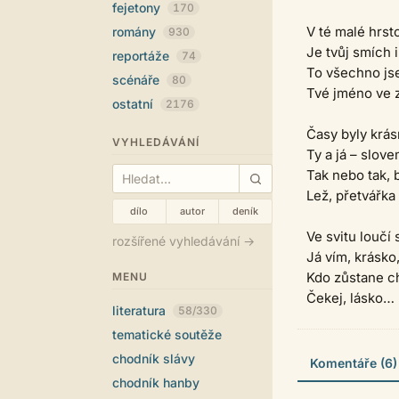
fejetony
170
V té malé hrstc
romány
930
Je tvůj smích i
reportáže
74
To všechno jse
scénáře
80
Tvé jméno ve z
ostatní
2176
Časy byly krásn
VYHLEDÁVÁNÍ
Ty a já – slov
Tak nebo tak, 
Lež, přetvářka
dílo
autor
deník
Ve svitu loučí 
rozšířené vyhledávání →
Já vím, krásko
Kdo zůstane ch
MENU
Čekej, lásko… 
literatura
58/330
tematické soutěže
chodník slávy
Komentáře (6)
chodník hanby