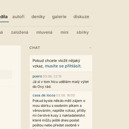
díla
autoři
deníky
galerie
diskuze
ná
založená
mluvená
mini
sbírky
−
CHAT
Pokud chcete vložit nějaký
musíte se přihlásit
vzkaz,
.
puero
03.08. 22:15
Já si v tom hicu udělám malý výlet
do Ovy rád.
casa.de.locos
03.08. 16:00
Pokud byste někdo měli zájem o
mou sbírku s osobním plkem a
věnováním, napište vzkaz, přišly
mi čerstvé kusy z nakladatelství
které můžu ještě dnes poslat
poštou nebo předat osobně v