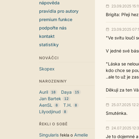
nápověda
23.09.2025 15:1
pravidla pro autory
Brigita: Přeji he
premium funkce
podpořte nás
23.09.2025 07:
kontakt
"Ve svitu loučí s
statistiky
V jedné své bás
NOVÁČCI
"Láska se neloučí
Skopex
kdo chce se pouč
..ale to už je za
NAROZENINY
Děkuji za ten Váš
Auril
Daya
18
15
Jan Bartek
12
25.07.2025 12:
AenSL
T.H.
8
8
Lilyodjinud
8
Smuténka.
ŘEKLI O SOBĚ
24.07.2025 12:
Singularis
Amelie
řekla o
Je to dojemné a 