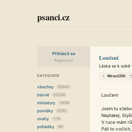
psanci
.
cz
Přihlásit se
Loučení
Registrovat
Láska se k sobě 
KATEGORIE
Miras2250
všechny
35941
básně
Loučení
31239
miniatury
1939
Jsem tu s tebo
povídky
2251
Neplakej. Slyší
úvahy
776
V ruce mám rů
pohádky
90
Pálí to v očích,