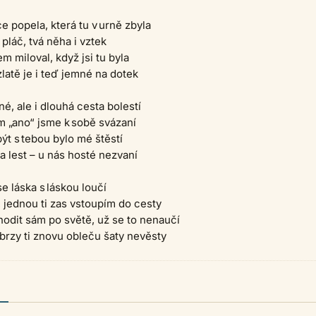
e popela, která tu v urně zbyla
 pláč, tvá něha i vztek
m miloval, když jsi tu byla
latě je i teď jemné na dotek
é, ale i dlouhá cesta bolestí
em „ano“ jsme k sobě svázaní
být s tebou bylo mé štěstí
 a lest – u nás hosté nezvaní
se láska s láskou loučí
, jednou ti zas vstoupím do cesty
odit sám po světě, už se to nenaučí
brzy ti znovu obleču šaty nevěsty