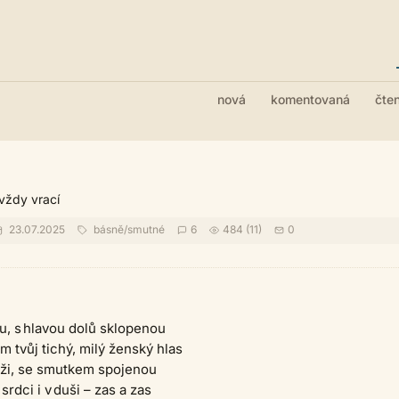
nová
komentovaná
čte
vždy vrací
23.07.2025
básně
/
smutné
6
484 (11)
0
u, s hlavou dolů sklopenou
m tvůj tichý, milý ženský hlas
ži, se smutkem spojenou
 srdci i v duši – zas a zas