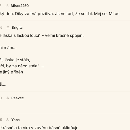
5
Miras2250
zký den. Díky za tvá pozitiva. Jsem rád, že se líbí. Měj se. Miras.
16
Brigita
e láska s láskou loučí" - velmi krásné spojení.
ni mám...
, láska je stálá,
í, by za něco stála" ...
se jiný příběh
....
20
Psavec
35
Yana
krásné a ta víra v závěru básně uklidňuje