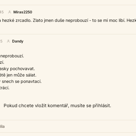
45
Miras2250
 hezké zrcadlo. Zlato jmen duše neprobouzí - to se mi moc líbí. Hez
25
Dandy
 neprobouzí.
zí.
lasky pochovavat.
étě jen může sálat.
v snech se ponavtací.
rácí.
Pokud chcete vložit komentář, musíte se přihlásit.
íla